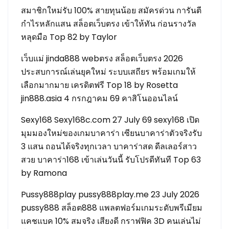
สมาชิกใหม่รับ 100% สายทุนน้อย สมัครด่วน การันตี
กำไรหลักแสน สล็อตเว็บตรง เข้าให้ทัน ก่อนรางวัล
หลุดมือ Top 82 by Taylor
เว็บแม่ jinda888 webตรง สล็อตเว็บตรง 2026
ประสบการณ์เล่นยุคใหม่ ระบบเสถียร พร้อมเกมให้
เลือกมากมาย เครดิตฟรี Top 18 by Rosetta
jin888.asia 4 กรกฎาคม 69 คาสิโนออนไลน์
Sexy168 Sexy168c.com 27 July 69 sexy168 เปิด
มุมมองใหม่ของเกมบาคาร่า เซียนบาคาร่าตัวจริงรับ
3 แสน ถอนได้จริงทุกเวลา บาคาร่าสด ดีลเลอร์สาว
สวย บาคาร่า168 เข้าเล่นวันนี้ รับโปรดีทันที Top 63
by Ramona
Pussy888play pussy888play.me 23 July 2026
pussy888 สล็อต888 แพลตฟอร์มเกมระดับพรีเมียม
แคชแบค 10% สมจริง เสียงดี กราฟฟิค 3D คนเล่นไม่