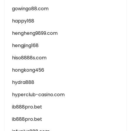
gowingo88.com
happy168
hengheng9899.com
hengjing168
hiso8888s.com
hongkong456
hydra888
hyperclub-casino.com
ib888pro.bet
ib888pro.bet