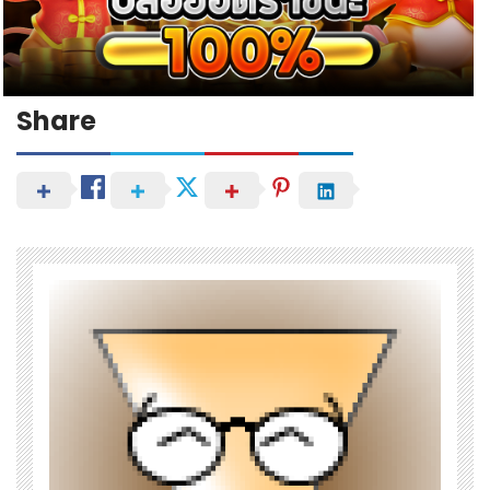
Share