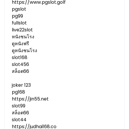
https://www.pgslot.golf
pgslot
pg99
fullslot
live22slot
หนังชนโรง
ดูหนังฟรี
ดูหนังชนโรง
slot168
slot456
สล็อต66
joker 123
pg168
https://jin55.net
slot99
สล็อต66
slot44
https://judhai168.co