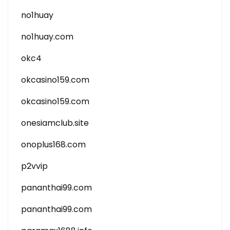
no1huay
no1huay.com
okc4
okcasino159.com
okcasino159.com
onesiamclub.site
onoplus168.com
p2vvip
pananthai99.com
pananthai99.com