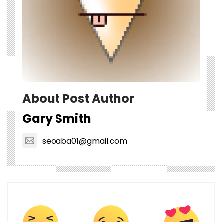
About Post Author
Gary Smith
seoaba01@gmail.com