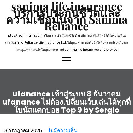
sanima life insurance
Skip
บริการประกันชีวิตและ
to
ความเชื่อมั่นจาก Sanima
content
Reliance
https://sanimalife.com สริมความเชื่อมั่นในชีวิตด้วยบริการประกันชีวิตที่ได้รับความนิยม
จาก Sanima Reliance Life Insurance Ltd. ให้คุณและครอบครัวมั่นใจกับความปลอดภัยและ
การดูแลทางการเงินในทุกสถานการณ์ sanima life insurance share price
ufanance เข้าสู่ระบบ 8 ธันวาคม
ufanance ไม่ต้องเปลี่ยนเว็บเล่นได้ทุกที่
โบนัสแตกบ่อย Top 9 by Sergio
3 กรกฎาคม 2025
|
ไม่มีความเห็น