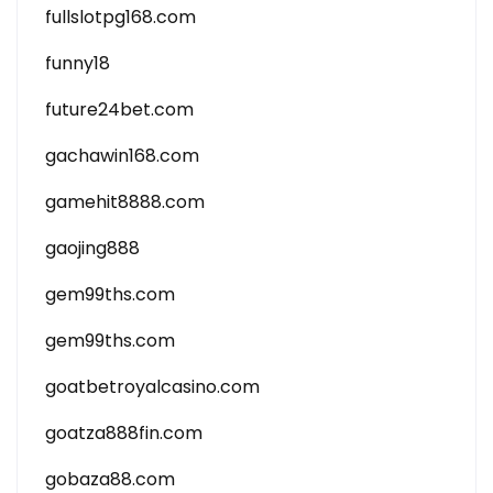
fullslotpg168.com
funny18
future24bet.com
gachawin168.com
gamehit8888.com
gaojing888
gem99ths.com
gem99ths.com
goatbetroyalcasino.com
goatza888fin.com
gobaza88.com