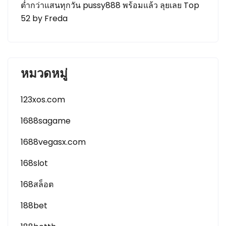
ต่ำกว่าแสนทุกวัน pussy888 พร้อมแล้ว ลุยเลย Top
52 by Freda
หมวดหมู่
123xos.com
1688sagame
1688vegasx.com
168slot
168สล็อต
188bet