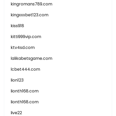
kingromans789.com
kingxxxbet123.com
kiss918
kitti999vip.com
ktv4sd.com
lalikabetsgame.com
lcbet444.com
lion123
lionth168.com
lionth168.com
live22