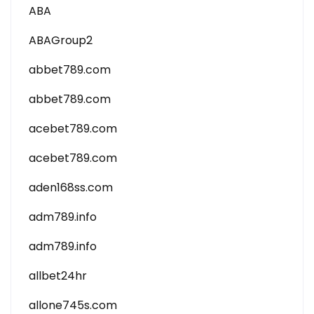
ABA
ABAGroup2
abbet789.com
abbet789.com
acebet789.com
acebet789.com
aden168ss.com
adm789.info
adm789.info
allbet24hr
allone745s.com