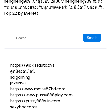
hengheng989 เข้าสู่ระบบ 29 July hengheng989 สมัคร
รวมเกมแตกบ่อยรองรับทุกแพลตฟอร์มไม่มีเงื่อนไขซ่อนเร้น
Top 22 by Everett
→
https://918kissauto.xyz
ดูหนังออนไลน์
sa gaming
joker123
http://www.movie87hd.com
https://www.pussy888play.com
https://pussy888win.com
sexybaccarat