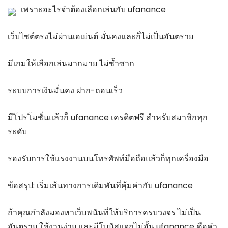
เพราะอะไรจำต้องเลือกเล่นกับ ufanance
เว็บไซต์ตรงไม่ผ่านเอเย่นต์ มั่นคงและก็ไม่เป็นอันตราย
มีเกมให้เลือกเล่นมากมาย ไม่ซ้ำซาก
ระบบการเงินมั่นคง ฝาก-ถอนเร็ว
มีโปรโมชั่นแล้วก็ ufanance เครดิตฟรี สำหรับสมาชิกทุก
ระดับ
รองรับการใช้แรงงานบนโทรศัพท์มือถือแล้วก็ทุกเครื่องมือ
ข้อสรุป: เริ่มเส้นทางการเดิมพันที่คุ้มค่ากับ ufanance
ถ้าคุณกำลังมองหาเว็บพนันที่ให้บริการครบวงจร ไม่เป็น
อันตราย ใช้งานง่าย และมีโบนัสแจกไม่อั้น ufanance คือคำ