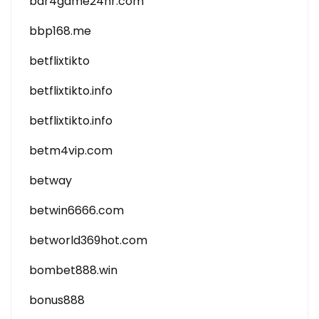
bar4game24hr.com
bbp168.me
betflixtikto
betflixtikto.info
betflixtikto.info
betm4vip.com
betway
betwin6666.com
betworld369hot.com
bombet888.win
bonus888