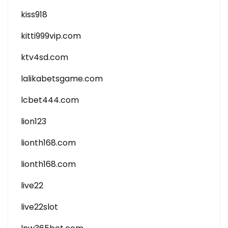
kiss918
kitti999vip.com
ktv4sd.com
lalikabetsgame.com
lcbet444.com
lion123
lionth168.com
lionth168.com
live22
live22slot