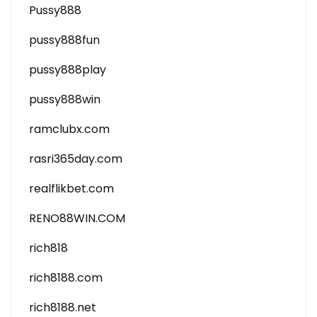
Pussy888
pussy888fun
pussy888play
pussy888win
ramclubx.com
rasri365day.com
realflikbet.com
RENO88WIN.COM
rich818
rich8188.com
rich8188.net