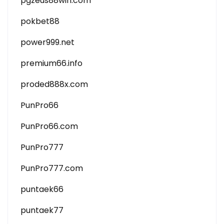
pgzeus88win.com
pokbet88
power999.net
premium66.info
proded888x.com
PunPro66
PunPro66.com
PunPro777
PunPro777.com
puntaek66
puntaek77