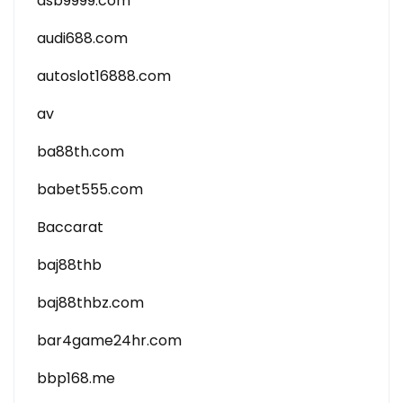
asb9999.com
audi688.com
autoslot16888.com
av
ba88th.com
babet555.com
Baccarat
baj88thb
baj88thbz.com
bar4game24hr.com
bbp168.me