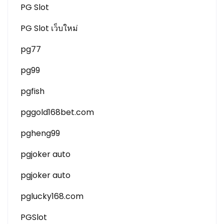
PG Slot
PG Slot เว็บใหม่
pg77
pg99
pgfish
pggold168bet.com
pgheng99
pgjoker auto
pgjoker auto
pglucky168.com
PGSlot