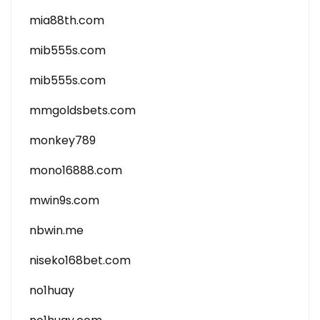
mia88th.com
mib555s.com
mib555s.com
mmgoldsbets.com
monkey789
mono16888.com
mwin9s.com
nbwin.me
niseko168bet.com
no1huay