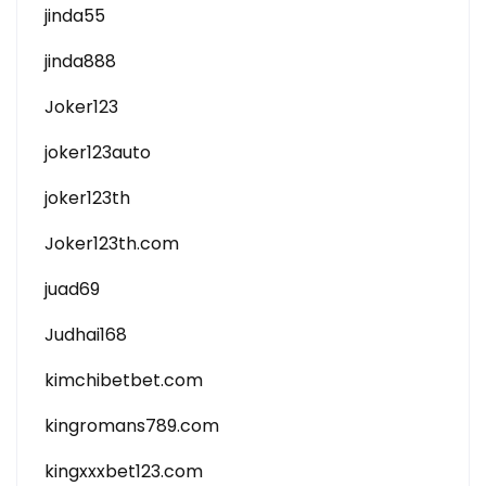
jinda55
jinda888
Joker123
joker123auto
joker123th
Joker123th.com
juad69
Judhai168
kimchibetbet.com
kingromans789.com
kingxxxbet123.com