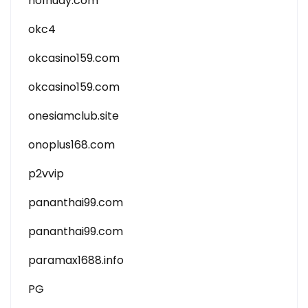
no1huay.com
okc4
okcasino159.com
okcasino159.com
onesiamclub.site
onoplus168.com
p2vvip
pananthai99.com
pananthai99.com
paramax1688.info
PG