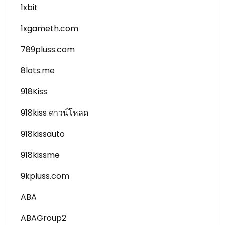
1xbit
1xgameth.com
789pluss.com
8lots.me
918Kiss
918kiss ดาวน์โหลด
918kissauto
918kissme
9kpluss.com
ABA
ABAGroup2