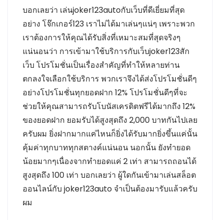
บอกเลยว่า เล่นjoker123autoกับเว็บที่ดีเยี่ยมที่สุด
อย่าง โจ๊กเกอร์123 เราไม่ได้มาเล่นๆแน่ๆ เพราะพวก
เราต้องการให้คุณได้รับสิ่งที่เหมาะสมที่สุดจริงๆ
แน่นอนว่า การเข้ามาใช้บริการกับเว็บjoker123สัก
เว็บ โปรโมชั่นเป็นเรื่องสำคัญที่ทำให้หลายท่าน
ตกลงใจเลือกใช้บริการ พวกเราจึงได้ส่งโปรโมชั่นดีๆ
อย่างโปรโมชั่นทุกยอดฝาก 12% โปรโมชั่นดีๆที่จะ
ช่วยให้คุณสามารถรับโบนัสเครดิตฟรีได้มากถึง 12%
ของยอดฝาก ยอมรับได้สูงสุดถึง 2,000 บาทกันไปเลย
ครับผม ยิ่งฝากมากแค่ไหนก็ยิ่งได้รับมากยิ่งขึ้นแค่นั้น
คุ้มค่าทุกบาททุกสตางค์แน่นอน นอกนั้น ยังทำยอด
น้อยมากๆเนื่องจากทำยอดแค่ 2 เท่า สามารถถอนได้
สูงสุดถึง 100 เท่า บอกเลยว่า ผู้ใดกันเข้ามาเล่นสล็อต
ออนไลน์กับ joker123auto จำเป็นต้องมารับแล้วครับ
ผม