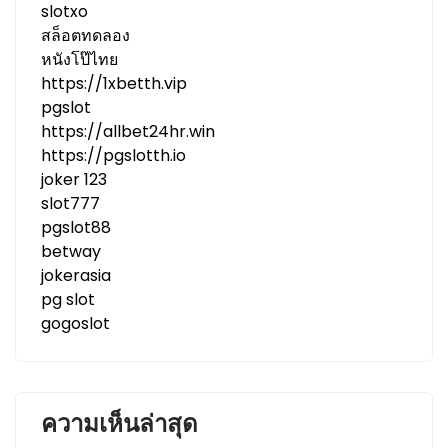
slotxo
สล็อตทดลอง
หนังโป๊ไทย
https://1xbetth.vip
pgslot
https://allbet24hr.win
https://pgslotth.io
joker 123
slot777
pgslot88
betway
jokerasia
pg slot
gogoslot
ความเห็นล่าสุด