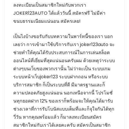
ลงทะเบียนเป็นสมาชิกใหม่กับพวกเรา
JOKER123AUTO ได้แล้ววันนี้ สมัครฟรี ไม่มีค่า
ขนบธรรมเนียมแน่นอน สมัครเลย!
เป็นไงบ้างขอรับกับบทความในพาร์ทนี้ของเรา บอก
เลยว่า การเข้ามาใช้บริการกับเรา joker123auto จะ
ช่วยทำให้คุณได้รับประสบการณ์ในการเล่นสล็อต
ออนไลน์ที่เยี่ยมที่สุดแน่นอนครับผม ด้วยเหตุว่าระบบ
ต่างๆบนเว็บของพวกเรานั้น ไม่ว่าจะเป็น ระบบเกม
ระบบหน้าเว็บjoker123 ระบบฝากถอน หรือระบบ
บริการสมาชิก ก็เป็นระบบที่ดี มีมาตรฐานและก็
ความปลอดภัยสูงแน่นอน นอกเหนือจากนี้ โปรโมชั่
นทุกยอดฝาก 12% ของเราก็พร้อมจะให้คุณได้มารับ
ช่วงเวลาที่การรับโบนัสแบบเต็มที่และก็จุใจกันได้ทุก
วี่วัน หากคุณพร้อมแล้ว ก็มาลงทะเบียนสมัคร
สมาชิกใหม่กับเราได้เลยคะครับ สมัครเป็นสมาชิก