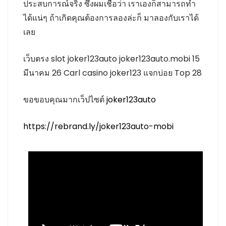
ประสบการณ์จริง ซึ่งผมเชื่อว่า เราเองก็สามารถทำ
ได้แน่ๆ ถ้าเกิดคุณต้องการลองล่ะก็ มาลองกับเราได้
เลย
เว็บตรง slot joker123auto joker123auto.mobi 15
มีนาคม 26 Carl casino joker123 แจกบ่อย Top 28
ขอขอบคุณมากเว็ปไซต์
joker123auto
https://rebrand.ly/joker123auto-mobi