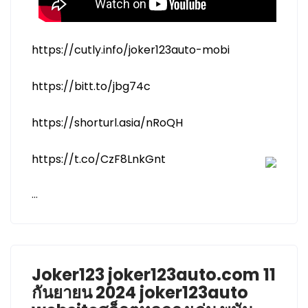
https://cutly.info/joker123auto-mobi
https://bitt.to/jbg74c
https://shorturl.asia/nRoQH
https://t.co/CzF8LnkGnt
…
Joker123 joker123auto.com 11
กันยายน 2024 joker123auto