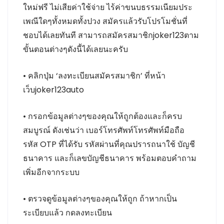
ใหม่ฟรี ไม่เสียค่าใช้จ่าย ไร้ค่าขนบธรรมเนียมประ
เพณีใดๆทั้งหมดทั้งปวง สมัครแล้วรับโปรโมชั่นที่
ชอบได้เลยทันที สามารถสมัครสมาชิกjoker123ตาม
ขั้นตอนต่างๆดังนี้ได้เลยนะครับ
• คลิกปุ่ม ‘ลงทะเบียนสมัครสมาชิก’ ที่หน้า
เว็บjoker123auto
• กรอกข้อมูลต่างๆของคุณให้ถูกต้องและก็ครบ
สมบูรณ์ ดังเช่นว่า เบอร์โทรศัพท์โทรศัพท์มือถือ
รหัส OTP ที่ได้รับ รหัสผ่านที่คุณปรารถนาใช้ บัญชี
ธนาคาร และก็เลขบัญชีธนาคาร พร้อมตอบคำถาม
เพิ่มอีกจากระบบ
• ตรวจดูข้อมูลต่างๆของคุณให้ถูก ถ้าหากเป็น
ระเบียบแล้ว กดลงทะเบียน