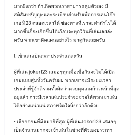
มากยิ่งกว่า ถ้าเกิดพวกเราสามารถคุมตัวเอง มี
สติสัมปชัญญะและระเบียบสำหรับเพื่อการเล่นโจ๊ก
เกอร์123 ตลอดเวลาได้ ช่องทางที่เราจะทำกำไรได้
มากขึ้นก็จะเกิดขึ้นได้เกือบจะทุกวี่วันที่เล่นเลยล่ะ
ครับ พวกเขาคิดแผนอย่างไร มาดูกันเลยครับ
1. เข้าเล่นเป็นเวลาประจำแต่ละวัน
ผู้ที่เล่น joker123 เสมอๆทุกเมื่อเชื่อวันจะไม่ได้เปิด
เกมแบบสุ่มทั้งวันครับผม พวกเขาจะมีระยะเวลา
ประจำที่รู้จักดีรวมทั้งคิดว่าควบคุมเกมก้าวหน้าที่สุด
อยู่แล้ว การมีเวลาเล่นประจำจะช่วยให้พวกเขาเล่น
ได้อย่างแน่วแน่ สภาพจิตใจนิ่งกว่าอีกด้วย
• เลือกตอนที่มีสมาธิที่สุด: ผู้ที่เล่นJoker123 เสมอๆ
เป็นจำนวนมากจะเข้าเล่นในช่วงที่ตัวเองบรรเทา