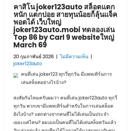
คาสิโน joker123auto สล็อตแตก
หนัก แตกบ่อย สายทุนน้อยก็ลุ้นแจ็ค
พอตได้ เว็บใหญ่
joker123auto.mobi ทดลองเล่น
Top 86 by Carl 9 websiteใหญ่
March 69
20 กุมภาพันธ์ 2026
|
ไม่มีความเห็น
|
joker123auto
คนที่เล่น joker123 ทุกวี่ทุกวัน มีแพทเทิร์นการ
เล่นสล็อตอย่างไรบ้าง?
สงสัยกันไหมครับผมว่า คนที่เล่น joker123auto ทุกวี่
ทุกวัน พวกเขามีแพทเทิร์นสำหรับในการเล่นสล็อต
ยังไงบ้าง? แตกต่างจากคนที่ไม่ได้เล่นเป็นประจำ
เยอะแค่ไหน? ผมเองเป็นคนที่ไม่ได้เล่นสล็อตวันแล้ว
วันเล่าอยู่แล้ว พอเพียงได้โอกาสได้มาสนทนากับคน