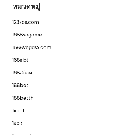
หมวดหมู่
123xos.com
1688sagame
1688vegasx.com
168slot
168สล็อต
188bet
188betth
1xbet
1xbit