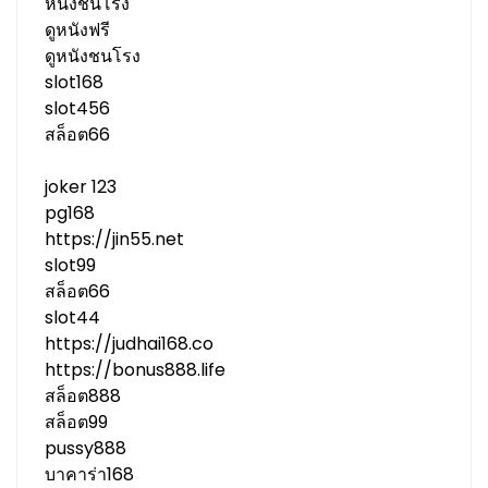
หนังชนโรง
ดูหนังฟรี
ดูหนังชนโรง
slot168
slot456
สล็อต66
joker 123
pg168
https://jin55.net
slot99
สล็อต66
slot44
https://judhai168.co
https://bonus888.life
สล็อต888
สล็อต99
pussy888
บาคาร่า168