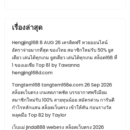
เรื่องล่าสุด
Hengjing168 8 AUG 26 เครดิตฟรี หวยออนไลน์
อัตราจ่ายมากที่สุด ของไทย สมาชิกใหม่รับ 50% ยูส
เดียว เล่นได้ทุกเกม ยูสเดียว เล่นได้ทุกเกม สล็อต168 ที่
1 ของเอเชีย Top 81 by Tawanna
hengjing168d.com
Tangtem168 tangtem168e.com 26 Sep 2026
สล็อตเว็บตรง เกมสดภาพชัด บรรยากาศพรีเมียม
สมาชิกใหม่รับ 100% สายทุนน้อย สมัครด่วน การันตี
กำไรหลักแสน สล็อตเว็บตรง เข้าให้ทัน ก่อนรางวัล
หลุดมือ Top 82 by Taylor
เว็บแม่ jinda888 webตรง สล็อตเว็บตรง 2026