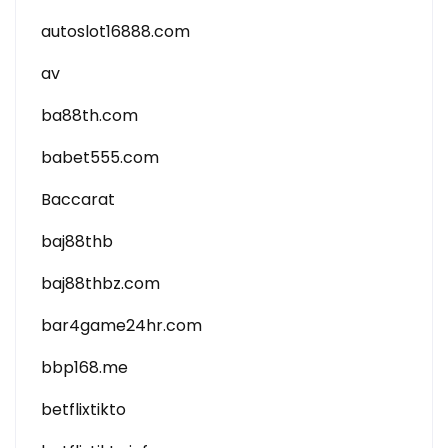
autoslot16888.com
av
ba88th.com
babet555.com
Baccarat
baj88thb
baj88thbz.com
bar4game24hr.com
bbp168.me
betflixtikto