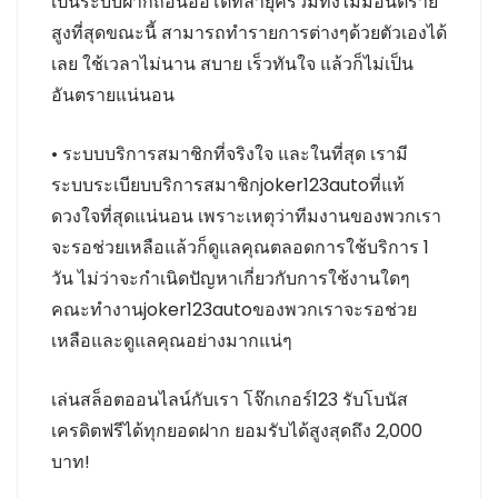
เป็นระบบฝากถอนออโต้ที่ล้ำยุครวมทั้งไม่มีอันตราย
สูงที่สุดขณะนี้ สามารถทำรายการต่างๆด้วยตัวเองได้
เลย ใช้เวลาไม่นาน สบาย เร็วทันใจ แล้วก็ไม่เป็น
อันตรายแน่นอน
• ระบบบริการสมาชิกที่จริงใจ และในที่สุด เรามี
ระบบระเบียบบริการสมาชิกjoker123autoที่แท้
ดวงใจที่สุดแน่นอน เพราะเหตุว่าทีมงานของพวกเรา
จะรอช่วยเหลือแล้วก็ดูแลคุณตลอดการใช้บริการ 1
วัน ไม่ว่าจะกำเนิดปัญหาเกี่ยวกับการใช้งานใดๆ
คณะทำงานjoker123autoของพวกเราจะรอช่วย
เหลือและดูแลคุณอย่างมากแน่ๆ
เล่นสล็อตออนไลน์กับเรา โจ๊กเกอร์123 รับโบนัส
เครดิตฟรีได้ทุกยอดฝาก ยอมรับได้สูงสุดถึง 2,000
บาท!