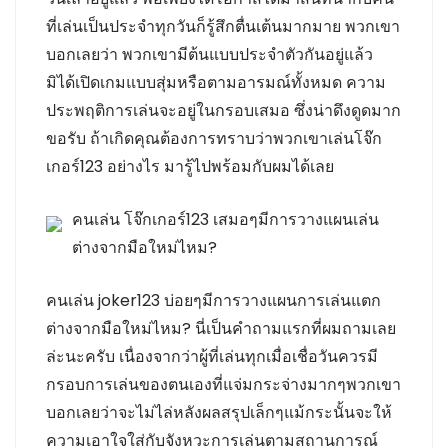
ที่เล่นเป็นประจำทุกวันก็รู้สึกตื่นเต้นมากมาย พวกเขา
บอกเลยว่า พวกเขามีต้นแบบประจำตัวกันอยู่แล้ว
มิได้เปิดเกมแบบสุ่มหรือตามอารมณ์ทั้งหมด ความ
ประพฤติการเล่นจะอยู่ในกรอบเสมอ ซึ่งน่าดึงดูดมาก
ขอรับ ถ้าเกิดคุณต้องการทราบว่าพวกเขาเล่นโจ๊ก
เกอร์123 อย่างไร มารู้ไปพร้อมกับผมได้เลย
คนเล่น โจ๊กเกอร์123 เสมอๆมีการวางแผนเล่น
ต่างจากมือใหม่ไหม?
คนเล่น joker123 บ่อยๆมีการวางแผนการเล่นแตก
ต่างจากมือใหม่ไหม? นี่เป็นคำถามแรกที่ผมถามเลย
ล่ะนะครับ เนื่องจากว่าผู้ที่เล่นทุกเมื่อเชื่อวันควรมี
กรอบการเล่นของตนเองที่แจ่มกระจ่างมากๆพวกเขา
บอกเลยว่าจะไม่ไล่หลังผลสรุปเล็กๆแม้กระนั้นจะให้
ความเอาใจใส่กับจังหวะการเล่นตามสถานการณ์