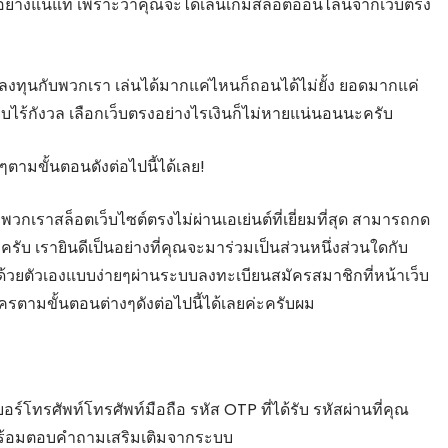
้อย่างแน่แท้ เพราะว่าคุณจะได้เล่นเกมสล็อตออนไลน์จากเว็บตรง
ง ลงทุนกับพวกเรา เล่นได้มากแค่ไหนก็ถอนได้ไม่ยั้ง ยอดมากแค่
ไร้กังวล เลือกเว็บตรงอย่างไรเงินก็ไม่หายแน่นอนนะครับ
ๆตามขั้นตอนดังต่อไปนี้ได้เลย!
วกเราสล็อตเว็บไซต์ตรงไม่ผ่านเอเย่นต์ที่เยี่ยมที่สุด สามารถกด
รับ เรายินดีเป็นอย่างที่คุณจะมาร่วมเป็นส่วนหนึ่งส่วนใดกับ
ยตัวเองแบบง่ายๆผ่านระบบลงทะเบียนสมัครสมาชิกที่หน้าเว็บ
รตามขั้นตอนต่างๆดังต่อไปนี้ได้เลยค่ะครับผม
์โทรศัพท์โทรศัพท์มือถือ รหัส OTP ที่ได้รับ รหัสผ่านที่คุณ
พร้อมตอบคำถามเสริมเติมจากระบบ