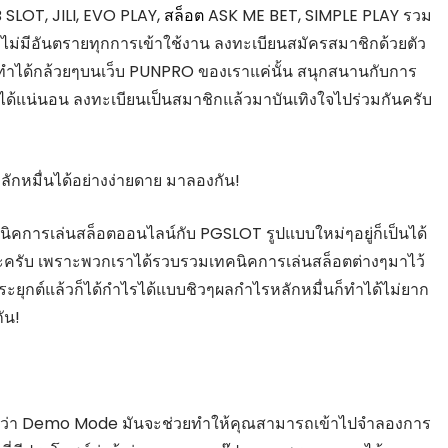
 SLOT, JILI, EVO PLAY,
สล็อต
ASK ME BET, SIMPLE PLAY รวม
าก ไม่มีอันตรายทุกการเข้าใช้งาน ลงทะเบียนสมัครสมาชิกด้วยตัว
มารถทำได้กล้วยๆบนเว็บ PUNPRO ของเราแค่นั้น สนุกสนานกับการ
ได้แน่นอน ลงทะเบียนเป็นสมาชิกแล้วมาบันเทิงใจไปร่วมกันครับ
ลักหมื่นได้อย่างง่ายดาย มาลองกัน!
ิคการเล่นสล็อตออนไลน์กับ PGSLOT รูปแบบใหม่ๆอยู่ก็เป็นได้
นะครับ เพราะพวกเราได้รวบรวมเทคนิคการเล่นสล็อตต่างๆมาไว้
ระยุกต์แล้วก็ได้กำไรได้แบบชิวๆผลกำไรหลักหมื่นก็ทำได้ไม่ยาก
ัน!
ยกว่า Demo Mode มันจะช่วยทำให้คุณสามารถเข้าไปจำลองการ