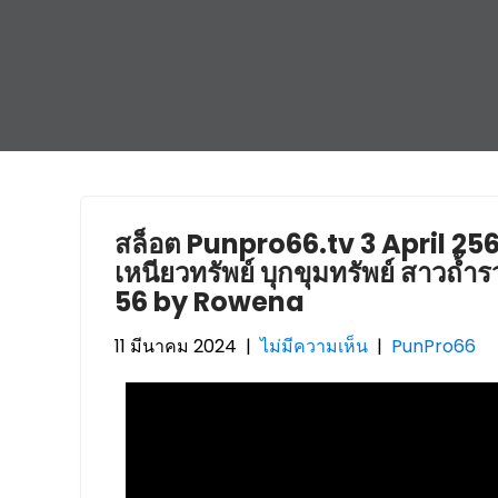
สล็อต Punpro66.tv 3 April 2567
เหนียวทรัพย์ บุกขุมทรัพย์ สาวถ้
56 by Rowena
11 มีนาคม 2024
|
ไม่มีความเห็น
|
PunPro66