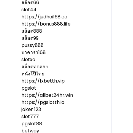
สล็อต66
slot44
https://judhai168.co
https://bonus888.life
สล็อต888
สล็อต99
pussy888
บาคาร่า168
slotxo
สล็อตทดลอง
หนังโป๊ไทย
https://1xbetth.vip
pgslot
https://allbet24hr.win
https://pgslotth.io
joker 123
slot777
pgslot88
betway