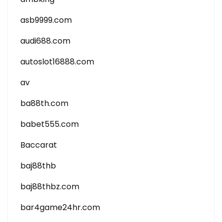
asb9999.com
audi688.com
autoslot16888.com
av
ba88th.com
babet555.com
Baccarat
baj88thb
baj88thbz.com
bar4game24hr.com