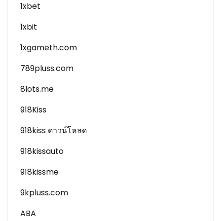
1xbet
1xbit
1xgameth.com
789pluss.com
8lots.me
918Kiss
918kiss ดาวน์โหลด
918kissauto
918kissme
9kpluss.com
ABA