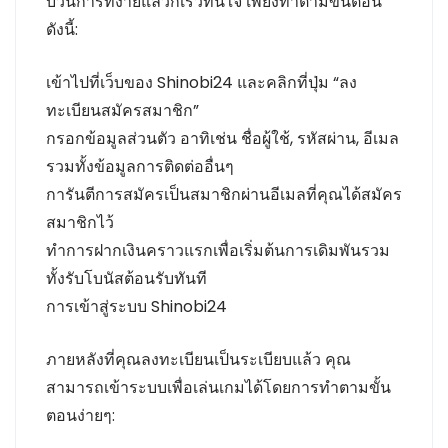
บวนการที่ง่ายแล้วก็เร็วทันใจ เพียงทำตามขั้นตอน
ดังนี้:
เข้าไปที่เว็บของ Shinobi24 และคลิกที่ปุ่ม “ลง
ทะเบียนสมัครสมาชิก”
กรอกข้อมูลส่วนตัว อาทิเช่น ชื่อผู้ใช้, รหัสผ่าน, อีเมล
รวมทั้งข้อมูลการติดต่ออื่นๆ
การันตีการสมัครเป็นสมาชิกผ่านอีเมลที่คุณได้สมัคร
สมาชิกไว้
ทำการฝากเงินคราวแรกเพื่อเริ่มต้นการเดิมพันรวม
ทั้งรับโบนัสต้อนรับทันที
การเข้าสู่ระบบ Shinobi24
ภายหลังที่คุณลงทะเบียนเป็นระเบียบแล้ว คุณ
สามารถเข้าระบบเพื่อเล่นเกมได้โดยการทำตามขั้น
ตอนง่ายๆ: