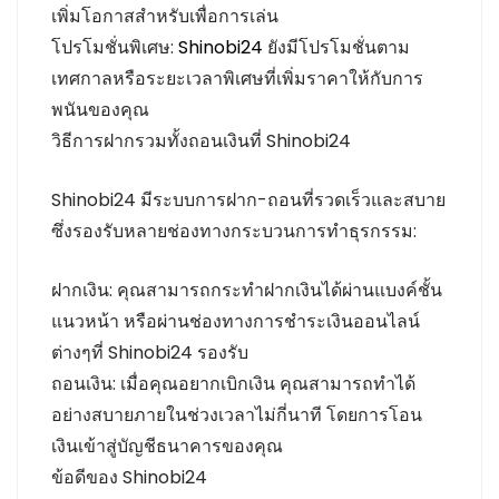
เพิ่มโอกาสสำหรับเพื่อการเล่น
โปรโมชั่นพิเศษ:
Shinobi24
ยังมีโปรโมชั่นตาม
เทศกาลหรือระยะเวลาพิเศษที่เพิ่มราคาให้กับการ
พนันของคุณ
วิธีการฝากรวมทั้งถอนเงินที่ Shinobi24
Shinobi24 มีระบบการฝาก-ถอนที่รวดเร็วและสบาย
ซึ่งรองรับหลายช่องทางกระบวนการทำธุรกรรม:
ฝากเงิน: คุณสามารถกระทำฝากเงินได้ผ่านแบงค์ชั้น
แนวหน้า หรือผ่านช่องทางการชำระเงินออนไลน์
ต่างๆที่ Shinobi24 รองรับ
ถอนเงิน: เมื่อคุณอยากเบิกเงิน คุณสามารถทำได้
อย่างสบายภายในช่วงเวลาไม่กี่นาที โดยการโอน
เงินเข้าสู่บัญชีธนาคารของคุณ
ข้อดีของ Shinobi24