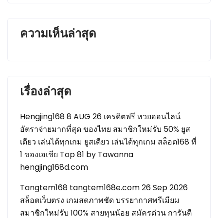
ความเห็นล่าสุด
เรื่องล่าสุด
Hengjing168 8 AUG 26 เครดิตฟรี หวยออนไลน์
อัตราจ่ายมากที่สุด ของไทย สมาชิกใหม่รับ 50% ยูส
เดียว เล่นได้ทุกเกม ยูสเดียว เล่นได้ทุกเกม สล็อต168 ที่
1 ของเอเชีย Top 81 by Tawanna
hengjing168d.com
Tangtem168 tangtem168e.com 26 Sep 2026
สล็อตเว็บตรง เกมสดภาพชัด บรรยากาศพรีเมียม
สมาชิกใหม่รับ 100% สายทุนน้อย สมัครด่วน การันตี