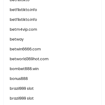
betflixtikto.info
betflixtikto.info
betm4vip.com
betway
betwin6666.com
betworld369hot.com
bombet888.win
bonus888
brazil999 slot
brazil999 slot