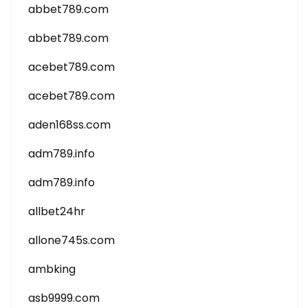
abbet789.com
abbet789.com
acebet789.com
acebet789.com
aden168ss.com
adm789.info
adm789.info
allbet24hr
allone745s.com
ambking
asb9999.com