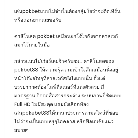
เล่นpokbetแบบไม่จำเป็นต้องกลุ้มใจว่าจะติดเทิร์น
หรือถอนยากเลยขอรับ
คาสิโนสด pokbet เสมือนยกโต๊ะจริงจากลาสเวกั
สมาไว้ภายในมือ
กล่าวแบบไม่เว่อร์เลยจ้าครับผม… คาสิโนสดของ
pokbet88 ให้ความรู้ความเข้าใจสึกเสมือนนั่งอยู่
หน้าโต๊ะจริงๆที่ลาสเวกัสยังไงแบบนั้น ตั้งแต่
บรรยากาศห้อง ไลฟ์ดีลเลอร์ที่แต่งตัวสวย มี
มาตรฐาน ติดต่อสื่อสารกระจ่าง ระบบภาพก็ชัดแบบ
Full HD ไม่มีสะดุด แถมยังเลือกห้อง
เล่นpokebet88ได้นานาประการตามสไตล์ที่ชอบ
ไม่ว่าจะเป็นแบบหรูๆไฮคลาส หรือฟีลเอเชียแนว
สบายๆ