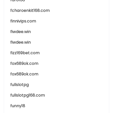
fcharoenkit168.com
finnivips.com
fiwdee.win
fiwdee.win
fizz169bet.com
fox689ok.com
fox689ok.com
fullslotpg
fullslotpg168.com
funny18