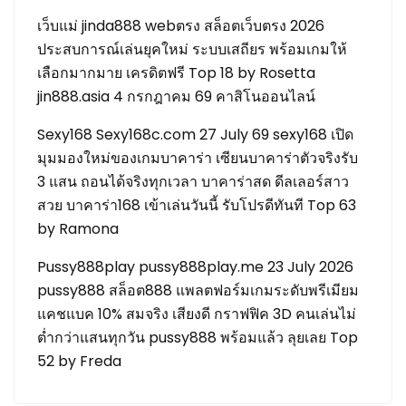
เว็บแม่ jinda888 webตรง สล็อตเว็บตรง 2026
ประสบการณ์เล่นยุคใหม่ ระบบเสถียร พร้อมเกมให้
เลือกมากมาย เครดิตฟรี Top 18 by Rosetta
jin888.asia 4 กรกฎาคม 69 คาสิโนออนไลน์
Sexy168 Sexy168c.com 27 July 69 sexy168 เปิด
มุมมองใหม่ของเกมบาคาร่า เซียนบาคาร่าตัวจริงรับ
3 แสน ถอนได้จริงทุกเวลา บาคาร่าสด ดีลเลอร์สาว
สวย บาคาร่า168 เข้าเล่นวันนี้ รับโปรดีทันที Top 63
by Ramona
Pussy888play pussy888play.me 23 July 2026
pussy888 สล็อต888 แพลตฟอร์มเกมระดับพรีเมียม
แคชแบค 10% สมจริง เสียงดี กราฟฟิค 3D คนเล่นไม่
ต่ำกว่าแสนทุกวัน pussy888 พร้อมแล้ว ลุยเลย Top
52 by Freda