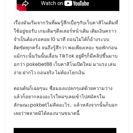
เรื่องมันเริ่มจากวันที่ผมรู้สึกเบื่อๆกับเว็บคาสิโนเดิมที่
ใช้อยู่ขอรับ เกมเดิมๆดีลเลอร์หน้าเดิม เติมเงินคราว
จำเป็นต้องรอคอย 10 นาที ถอนไม่ได้ก็อ้างระบบ
ติดขัดทุกครั้ง จนถึงรู้สึกว่า พอเพียงเหอะ ขอพักก่อน
แม้กระนั้นวันนั้นเลื่อน TikTok อยู่ดีๆก็มีคลิปขึ้นมาบ
อกว่า pokebet88 เว็บคาสิโนเปิดใหม่ มาแรง เล่น
ง่าย ฝากไว ถอนจริง ไม่ต้องโยกเงิน
ตอนต้นก็เฉยๆนะ ชื่อมองแปลกๆแต่ด้วยความว่าง
แล้วก็อยากลองอะไรใหม่ๆเลยเข้าไปสมัครใน
ลักษณะpokbetไม่คิดอะไร… แล้วหลังจากนั้นก็บอก
เลยว่าพลาดมิได้ลองนานขนาดนี้