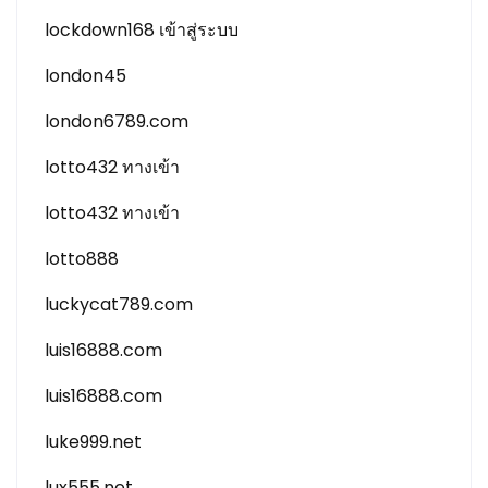
lockdown168 เข้าสู่ระบบ
london45
london6789.com
lotto432 ทางเข้า
lotto432 ทางเข้า
lotto888
luckycat789.com
luis16888.com
luis16888.com
luke999.net
lux555.net