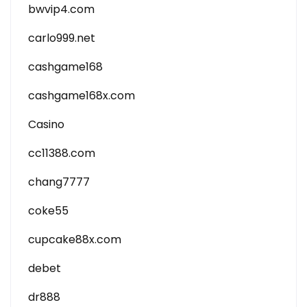
bwvip4.com
carlo999.net
cashgame168
cashgame168x.com
Casino
cc11388.com
chang7777
coke55
cupcake88x.com
debet
dr888