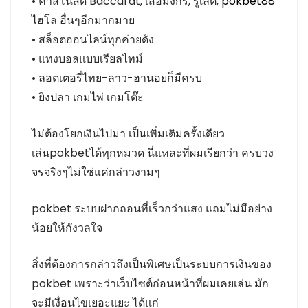
• คาสิโนสด Baccarat, เสือมังกร, รูเล็ต,
pokbet88
ไฮโล อื่นๆอีกมากมาย
• สล็อตออนไลน์ทุกค่ายดัง
• แทงบอลแบบเรียลไทม์
• ลอตเตอรี่ไทย-ลาว-ฮานอยก็มีครบ
• ยิงปลา เกมไพ่ เกมโต๊ะ
ไม่ต้องโยกเงินไปมา เป็นเพิ่มเติมครั้งเดียว
เล่นpokbetได้ทุกหมวด นี่แหละที่ผมเรียกว่า ครบวง
จรจริงๆไม่ใช่แค่กล่าวงามๆ
pokbet ระบบฝากถอนที่เร็วกว่าแสง แถมไม่มีอย่าง
น้อยให้กังวลใจ
สิ่งที่ต้องการกล่าวถึงเป็นพิเศษเป็นระบบการเงินของ
pokbet เพราะว่าเว็บไซต์ก่อนหน้าที่ผมเคยเล่น มัก
จะมีเงื่อนไขเยอะแยะ ได้แก่