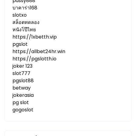
pussy888
บาคาร่า168
slotxo
สล็อตทดลอง
หนังโป๊ไทย
https://1xbetth.vip
pgslot
https://allbet24hr.win
https://pgslotth.io
joker 123
slot777
pgslot88
betway
jokerasia
pg slot
gogoslot