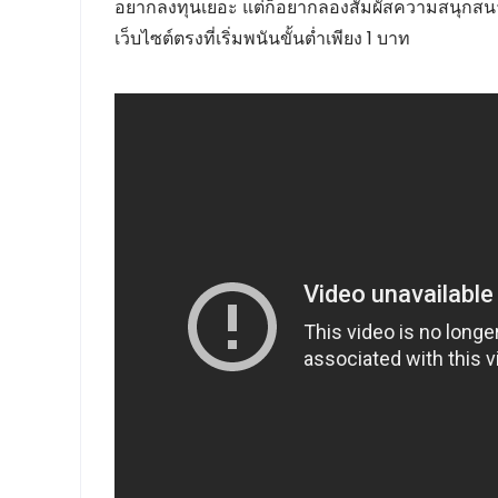
อยากลงทุนเยอะ แต่ก็อยากลองสัมผัสความสนุกสนานร
เว็บไซต์ตรงที่เริ่มพนันขั้นต่ำเพียง 1 บาท