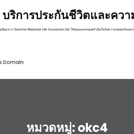
 บริการประกันชีวิตและความเ
ับความนิยมจาก Sanima Reliance Life Insurance Ltd. ให้คุณและครอบครัวมั่นใจกับความปลอดภัยแล
is Domain
หมวดหมู่:
okc4