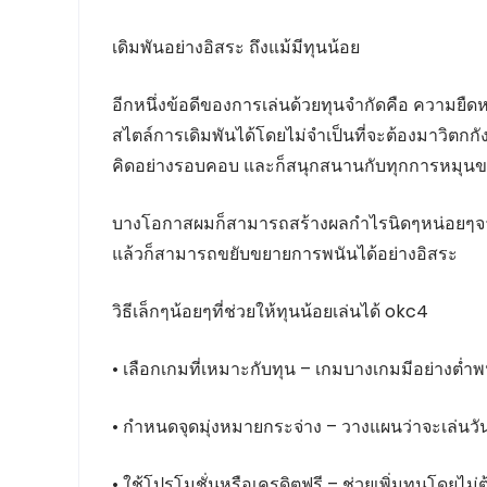
เดิมพันอย่างอิสระ ถึงแม้มีทุนน้อย
อีกหนึ่งข้อดีของการเล่นด้วยทุนจำกัดคือ ความย
สไตล์การเดิมพันได้โดยไม่จำเป็นที่จะต้องมาวิตกก
คิดอย่างรอบคอบ และก็สนุกสนานกับทุกการหมุน
บางโอกาสผมก็สามารถสร้างผลกำไรนิดๆหน่อยๆจากทุนเ
แล้วก็สามารถขยับขยายการพนันได้อย่างอิสระ
วิธีเล็กๆน้อยๆที่ช่วยให้ทุนน้อยเล่นได้ okc4
• เลือกเกมที่เหมาะกับทุน – เกมบางเกมมีอย่างต่ำพน
• กำหนดจุดมุ่งหมายกระจ่าง – วางแผนว่าจะเล่นวัน
• ใช้โปรโมชั่นหรือเครดิตฟรี – ช่วยเพิ่มทุนโดยไม