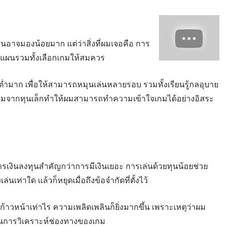
งคนอาจมองน้อยมาก แต่ว่าสิ่งที่ผมเจอคือ การ
วางแผนรวมทั้งเลือกเกมให้สมควร
ต่ำมาก เพื่อให้สามารถหมุนเล่นหลายรอบ รวมทั้งเรียนรู้กลอุบาย
รเริ่มจากทุนเล็กทำให้ผมสามารถทำความเข้าใจเกมได้อย่างอิสระ
ญ
รเงินลงทุนสำคัญกว่าการมีเงินเยอะ การเล่นด้วยทุนน้อยช่วย
เท่าใด แล้วก็หยุดเมื่อถึงข้อจำกัดที่ตั้งไว้
วหน้าเท่าไร ความเพลิดเพลินก็ยิ่งมากขึ้น เพราะเหตุว่าผม
ับในการวิเคราะห์ช่องทางของเกม