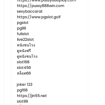
https://www.pussy888play.com
https://pussy888win.com
sexybaccarat
https://www.pgslot.golf
pgslot
pg99
fullslot
live22slot
หนังชนโรง
ดูหนังฟรี
ดูหนังชนโรง
slot168
slot456
สล็อต66
joker 123
pg168
https://jin55.net
slot99