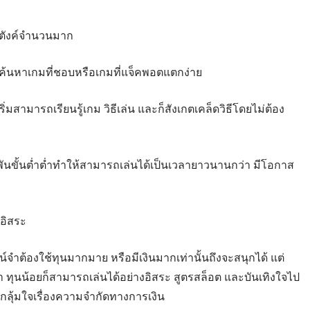
สียตังค์จำนวนมาก
อค้นหาเกมที่ชอบหรือเกมที่แจ็คพอตแตกง่าย
่งเริ่มสามารถเรียนรู้เกม วิธีเล่น และก็สังเกตเคล็ดวิธีโดยไม่ต้อง
ันขั้นต่ำต่ำทำให้สามารถเล่นได้เป็นเวลายาวนานกว่า มีโอกาส
งอิสระ
ำต้องใช้ทุนมากมาย หรือมีเงินมากเท่านั้นถึงจะสนุกได้ แต่
ทุนน้อยก็สามารถเล่นได้อย่างอิสระ สูตรสล็อต และบันเทิงใจไป
กลุ้มใจเรื่องความจำกัดทางการเงิน