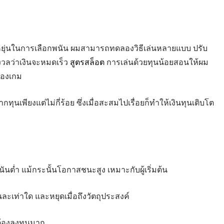
ืดหยุ่นในการเลือกพนัน ผมสามารถทดลองวิธีเล่นหลายแบบ ปรับ
ังวลว่าเงินจะหมดเร็ว
สูตรสล็อต
การเล่นด้วยทุนน้อยสอนให้ผม
ของเกม
พียงแต่ไม่กี่ร้อย ซึ่งเมื่อสะสมไปเรื่อยก็ทำให้เงินทุนเติบโต
ันต่ำ แม้กระนั้นโอกาสชนะสูง เหมาะกับผู้เริ่มต้น
ละเท่าใด และหยุดเมื่อถึงวัตถุประสงค์
่ต้องลงทุนมาก