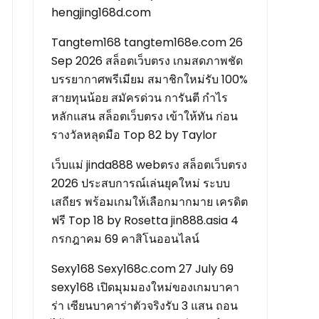
hengjing168d.com
Tangtem168 tangtem168e.com 26
Sep 2026 สล็อตเว็บตรง เกมสดภาพชัด
บรรยากาศพรีเมียม สมาชิกใหม่รับ 100%
สายทุนน้อย สมัครด่วน การันตี กำไร
หลักแสน สล็อตเว็บตรง เข้าให้ทัน ก่อน
รางวัลหลุดมือ Top 82 by Taylor
เว็บแม่ jinda888 webตรง สล็อตเว็บตรง
2026 ประสบการณ์เล่นยุคใหม่ ระบบ
เสถียร พร้อมเกมให้เลือกมากมาย เครดิต
ฟรี Top 18 by Rosetta jin888.asia 4
กรกฎาคม 69 คาสิโนออนไลน์
Sexy168 Sexy168c.com 27 July 69
sexy168 เปิดมุมมองใหม่ของเกมบาคา
ร่า เซียนบาคาร่าตัวจริงรับ 3 แสน ถอน