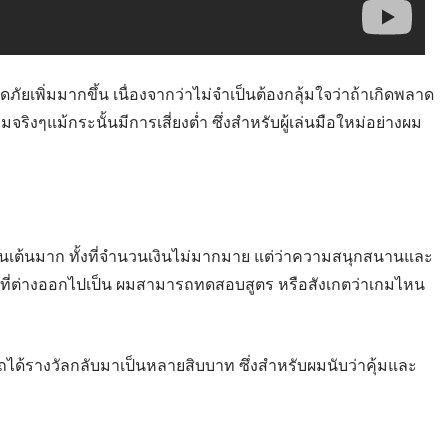
ดภัยเพิ่มมากขึ้น เนื่องจากว่าไม่จำเป็นต้องกลุ้มใจว่าถ้าเกิดพลาด
ิงๆแม้กระนั้นมีการเสี่ยงต่ำ ซึ่งสำหรับผู้เล่นมือใหม่อย่างผม
ตื่นเต้นมาก ทั้งที่จำนวนเงินไม่มากมาย แต่ว่าความสนุกสนานและ
่งที่ต่างออกไปเป็น ผมสามารถทดสอบสูตร หรือสังเกตว่าเกมไหน
ด้รางวัลกลับมาเป็นหลายสิบบาท ซึ่งสำหรับผมนับว่าคุ้มและ