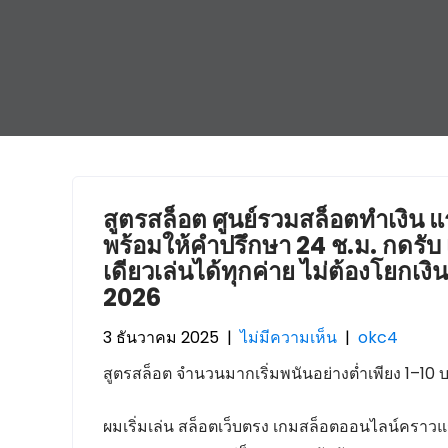
สูตรสล็อต ศูนย์รวมสล็อตทำเงิน แ
พร้อมให้คำปรึกษา 24 ช.ม. กดรับ เ
เดียวเล่นได้ทุกค่าย ไม่ต้องโยก
2026
3 ธันวาคม 2025
|
ไม่มีความเห็น
|
okc4
สูตรสล็อต จำนวนมากเริ่มพนันอย่างต่ำเพียง 1–10 
ผมเริ่มเล่น สล็อตเว็บตรง เกมสล็อตออนไลน์คราวแรก