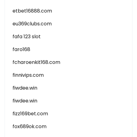
etbet16888.com
eu369clubs.com
fafa 123 slot
faro168
fcharoenkit168.com
finnivips.com
fiwdee.win
fiwdee.win
fizz169bet.com
fox689ok.com