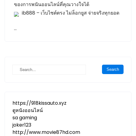
ของการพนันออนไลน์ที่คุณวางใจได้
ib888 – เว็บไซต์ตรง ไม่ล็อกยูส จ่ายจริงทุกยอด
…
https://918kissauto.xyz
ดูหนังออนไลน์
sa gaming
joker123
http://www.movie87hd.com