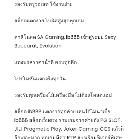
รองรับทรูวอเลท ใช้งานง่าย
สล็อตแตกง่าย โบนัสสูงสุดทุกเกม
คาสิโนสด SA Gaming,
ib888 เข้าสู่ระบบ
Sexy
Baccarat, Evolution
แทงบอลราคาน้ำดี ครบทุกลีก
โปรโมชั่นแจกจริงทุกวัน
รองรับทุกเครื่องไม้เครื่องมือ ไม่ต้องโหลดแอป
สล็อต ib888 แตกง่ายทุกค่าย เล่นได้ไม่น่าเบื่อ
ib888 สล็อตเว็บตรง รวมเกมจากค่ายดัง PG SLOT,
JILI, Pragmatic Play, Joker Gaming, CQ9 แล้วก็
อีกเยอะมาก ทุกเกมมีค่า RTP สูง พร้อมฟีเจอร์พิเศษ