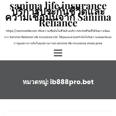
sanima life insurance
Skip
บริการประกันชีวิตและ
to
ความเชื่อมั่นจาก Sanima
content
Reliance
https://sanimalife.com สริมความเชื่อมั่นในชีวิตด้วยบริการประกันชีวิตที่ได้รับความนิยม
จาก Sanima Reliance Life Insurance Ltd. ให้คุณและครอบครัวมั่นใจกับความปลอดภัยและ
การดูแลทางการเงินในทุกสถานการณ์ sanima life insurance share price
หมวดหมู่:
ib888pro.bet