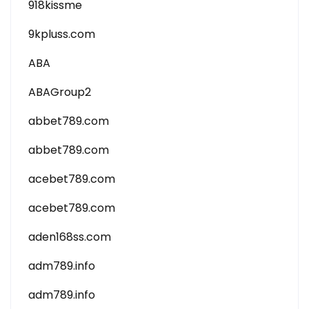
918kissme
9kpluss.com
ABA
ABAGroup2
abbet789.com
abbet789.com
acebet789.com
acebet789.com
aden168ss.com
adm789.info
adm789.info