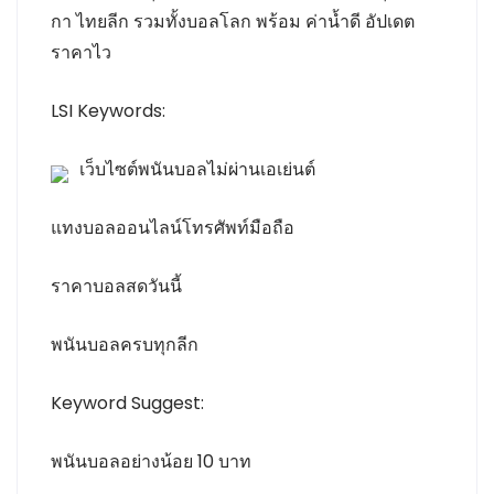
กา ไทยลีก รวมทั้งบอลโลก พร้อม ค่าน้ำดี อัปเดต
ราคาไว
LSI Keywords:
เว็บไซต์พนันบอลไม่ผ่านเอเย่นต์
แทงบอลออนไลน์โทรศัพท์มือถือ
ราคาบอลสดวันนี้
พนันบอลครบทุกลีก
Keyword Suggest:
พนันบอลอย่างน้อย 10 บาท