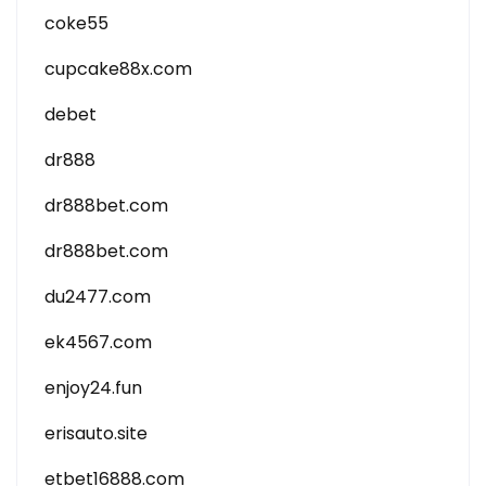
coke55
cupcake88x.com
debet
dr888
dr888bet.com
dr888bet.com
du2477.com
ek4567.com
enjoy24.fun
erisauto.site
etbet16888.com