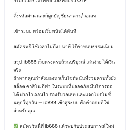
กรอกเบอร์โทรศัพท์ และคอยรับ OTP
ตั้งรหัสผ่าน และก็ผูกบัญชีธนาคาร/วอเลท
เข้าระบบ พร้อมเริ่มพนันได้ทันที
สมัครฟรี ใช้เวลาไม่ถึง 1 นาที ไร้ค่าขนบธรรมเนียม
สรุป: ib888 เว็บตรงครบถ้วนบริบูรณ์ เล่นง่าย ได้เงิน
จริง
ถ้าหากคุณกำลังมองหาเว็บไซต์พนันที่รวมครบทั้งยัง
สล็อต คาสิโน กีฬา ในระบบที่ปลอดภัย มีบริการออ
โต้ ฝากไว ถอนไว รองรับวอเลท และแจกโปรโมชั่
นทุกวี่ทุกวัน —
ib888 เข้าสู่ระบบ
คือคำตอบที่ใช่
สำหรับคุณ
สมัครวันนี้ที่ ib888 แล้วพบกับประสบการณ์ใหม่