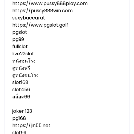
https://www.pussy888play.com
https://pussy888win.com
sexybaccarat
https://www.pgslot.golf
pgslot
pg99
fullslot
live22slot
หนังชนโรง
ดูหนังฟรี
ดูหนังชนโรง
slot168
slot456
สล็อต66
joker 123
pg168
https://jin55.net
slot99