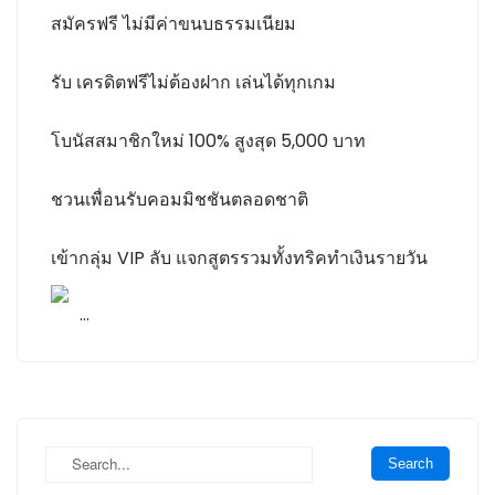
สมัครฟรี ไม่มีค่าขนบธรรมเนียม
รับ เครดิตฟรีไม่ต้องฝาก เล่นได้ทุกเกม
โบนัสสมาชิกใหม่ 100% สูงสุด 5,000 บาท
ชวนเพื่อนรับคอมมิชชันตลอดชาติ
เข้ากลุ่ม VIP ลับ แจกสูตรรวมทั้งทริคทำเงินรายวัน
…