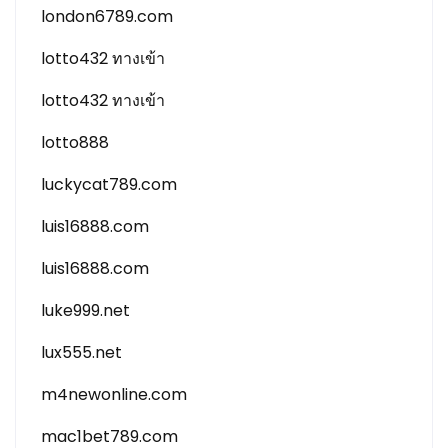
london6789.com
lotto432 ทางเข้า
lotto432 ทางเข้า
lotto888
luckycat789.com
luis16888.com
luis16888.com
luke999.net
lux555.net
m4newonline.com
mac1bet789.com