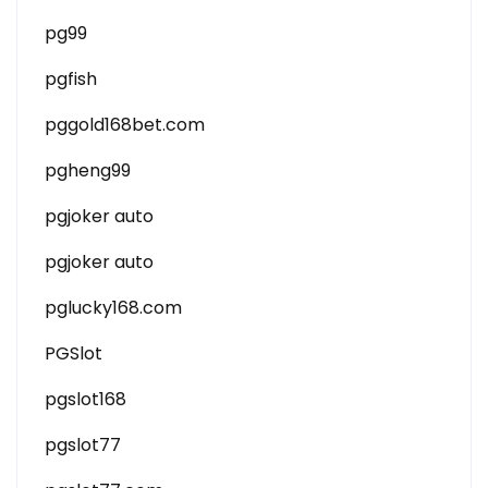
pg99
pgfish
pggold168bet.com
pgheng99
pgjoker auto
pgjoker auto
pglucky168.com
PGSlot
pgslot168
pgslot77