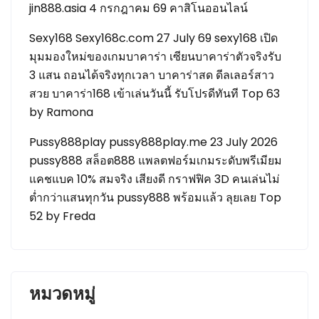
jin888.asia 4 กรกฎาคม 69 คาสิโนออนไลน์
Sexy168 Sexy168c.com 27 July 69 sexy168 เปิด
มุมมองใหม่ของเกมบาคาร่า เซียนบาคาร่าตัวจริงรับ
3 แสน ถอนได้จริงทุกเวลา บาคาร่าสด ดีลเลอร์สาว
สวย บาคาร่า168 เข้าเล่นวันนี้ รับโปรดีทันที Top 63
by Ramona
Pussy888play pussy888play.me 23 July 2026
pussy888 สล็อต888 แพลตฟอร์มเกมระดับพรีเมียม
แคชแบค 10% สมจริง เสียงดี กราฟฟิค 3D คนเล่นไม่
ต่ำกว่าแสนทุกวัน pussy888 พร้อมแล้ว ลุยเลย Top
52 by Freda
หมวดหมู่