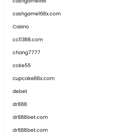
cashgame168
cashgame168x.com
Casino
cc11388.com
chang7777
coke55
cupcake88x.com
debet
dr888
dr888bet.com
dr888bet.com