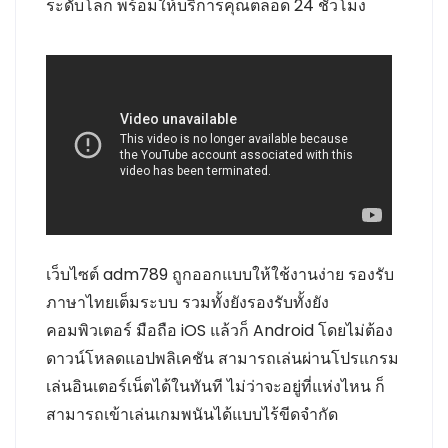
ระดับโลก พร้อมให้บริการคุณตลอด 24 ชั่วโมง
เว็บไซต์ adm789 ถูกออกแบบให้ใช้งานง่าย รองรับ
ภาษาไทยเต็มระบบ รวมทั้งยังรองรับทั้งยัง
คอมพิวเตอร์ มือถือ iOS แล้วก็ Android โดยไม่ต้อง
ดาวน์โหลดแอปพลิเคชัน สามารถเล่นผ่านโปรแกรม
เล่นอินเตอร์เน็ตได้ในทันที ไม่ว่าจะอยู่ที่แห่งไหน ก็
สามารถเข้าเล่นเกมพนันได้แบบไร้ขีดจำกัด