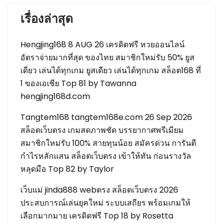
เรื่องล่าสุด
Hengjing168 8 AUG 26 เครดิตฟรี หวยออนไลน์
อัตราจ่ายมากที่สุด ของไทย สมาชิกใหม่รับ 50% ยูส
เดียว เล่นได้ทุกเกม ยูสเดียว เล่นได้ทุกเกม สล็อต168 ที่
1 ของเอเชีย Top 81 by Tawanna
hengjing168d.com
Tangtem168 tangtem168e.com 26 Sep 2026
สล็อตเว็บตรง เกมสดภาพชัด บรรยากาศพรีเมียม
สมาชิกใหม่รับ 100% สายทุนน้อย สมัครด่วน การันตี
กำไรหลักแสน สล็อตเว็บตรง เข้าให้ทัน ก่อนรางวัล
หลุดมือ Top 82 by Taylor
เว็บแม่ jinda888 webตรง สล็อตเว็บตรง 2026
ประสบการณ์เล่นยุคใหม่ ระบบเสถียร พร้อมเกมให้
เลือกมากมาย เครดิตฟรี Top 18 by Rosetta