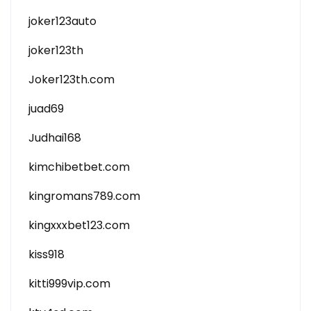
joker123auto
joker123th
Joker123th.com
juad69
Judhai168
kimchibetbet.com
kingromans789.com
kingxxxbet123.com
kiss918
kitti999vip.com