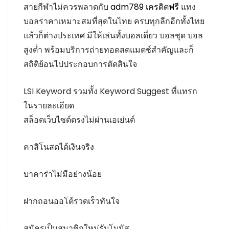
สายกีฬาไม่ควรพลาดกับ
adm789 เครดิตฟรี
แทง
บอลราคาเหมาะสมที่สุดในไทย ครบทุกลีกอีกทั้งไทย
แล้วก็ต่างประเทศ มีให้เล่นทั้งบอลเดี่ยว บอลชุด บอล
สูงต่ำ พร้อมบริการถ่ายทอดสดแมตช์สำคัญและก็
สถิติย้อนไปประกอบการตัดสินใจ
LSI Keyword รวมทั้ง Keyword Suggest ที่แทรก
ในรายละเอียด
สล็อตเว็บไซต์ตรงไม่ผ่านเอเย่นต์
คาสิโนสดได้เงินจริง
บาคาร่าไม่มีอย่างน้อย
ฝากถอนออโต้รวดเร็วทันใจ
สมัครเป็นสมาชิกใหม่รับโบนัส