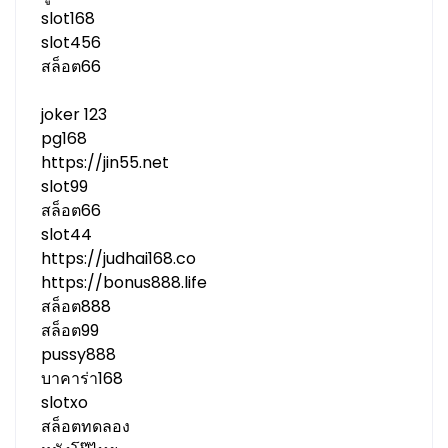
slot168
slot456
สล็อต66
joker 123
pg168
https://jin55.net
slot99
สล็อต66
slot44
https://judhai168.co
https://bonus888.life
สล็อต888
สล็อต99
pussy888
บาคาร่า168
slotxo
สล็อตทดลอง