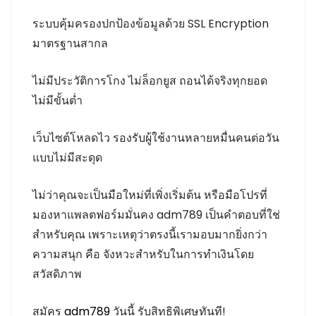
ระบบคุ้มครองปกป้องข้อมูลด้วย SSL Encryption
มาตรฐานสากล
ไม่มีประวัติการโกง ไม่ล็อกยูส ถอนได้จริงทุกยอด
ไม่มีขั้นต่ำ
เว็บไซต์โหลดไว รองรับผู้ใช้งานหลายหมื่นคนต่อวัน
แบบไม่มีสะดุด
ไม่ว่าคุณจะเป็นมือใหม่ที่เพิ่งเริ่มต้น หรือมือโปรที่
มองหาแพลตฟอร์มมั่นคง adm789 เป็นคำตอบที่ใช่
สำหรับคุณ เพราะเหตุว่าตรงนี้เรามอบมากยิ่งกว่า
ความสนุก คือ จังหวะสำหรับในการทำเงินโดย
สวัสดิภาพ
สมัคร
adm789
วันนี้ รับสิทธิพิเศษทันที!