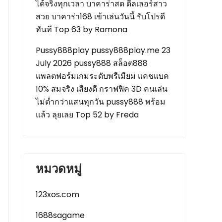
ได้จริงทุกเวลา บาคาร่าสด ดีลเลอร์สาว
สวย บาคาร่า168 เข้าเล่นวันนี้ รับโปรดี
ทันที Top 63 by Ramona
Pussy888play pussy888play.me 23
July 2026 pussy888 สล็อต888
แพลตฟอร์มเกมระดับพรีเมียม แคชแบค
10% สมจริง เสียงดี กราฟฟิค 3D คนเล่น
ไม่ต่ำกว่าแสนทุกวัน pussy888 พร้อม
แล้ว ลุยเลย Top 52 by Freda
หมวดหมู่
123xos.com
1688sagame