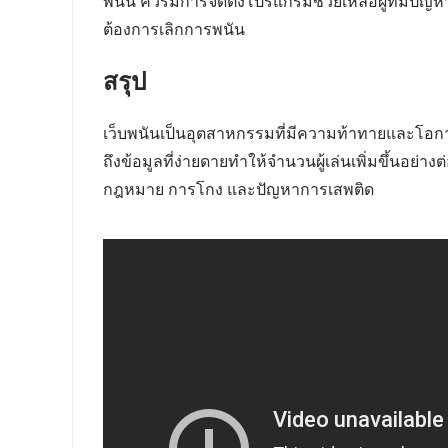
พนัน ควรมีการจัดตั้งโปรแกรมช่วยเหลือผู้ที่มีปัญห
ต้องการเลิกการพนัน
สรุป
เว็บพนันเป็นอุตสาหกรรมที่มีความท้าทายและโอ
ถึงข้อมูลที่ง่ายดายทำให้จำนวนผู้เล่นเพิ่มขึ้นอย่า
กฎหมาย การโกง และปัญหาการเสพติด