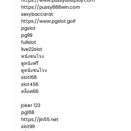
https://www.pussy888play.com
https://pussy888win.com
sexybaccarat
https://www.pgslot.golf
pgslot
pg99
fullslot
live22slot
หนังชนโรง
ดูหนังฟรี
ดูหนังชนโรง
slot168
slot456
สล็อต66
joker 123
pg168
https://jin55.net
slot99