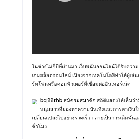
ในช่วงไม่กี่ปีที่ผ่านมา เว็บพนันออนไลน์ได้รับคว
เกมสล็อตออนไลน์ เนื่องจากเทคโนโลยีทำให้ผู้เล่น
ร์ทโฟนหรือคอมพิวเตอร์ที่เชื่อมต่ออินเทอร์เน็ต
baj88thb สมัครมสมาชิก
สถิติแสดงให้เห็นว่าม
หนุ่มสาวที่มองหาความบันเทิงและการหาเงินในเ
เปลี่ยนแปลงไปอย่างรวดเร็ว กลายเป็นการเดิมพันอ
ชั่วโมง