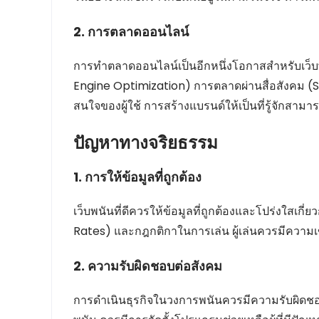
2. การตลาดออนไลน์
การทำตลาดออนไลน์เป็นอีกหนึ่งโอกาสสำหรับเว็บ
Engine Optimization) การตลาดผ่านสื่อสังคม (
สนใจของผู้ใช้ การสร้างแบรนด์ให้เป็นที่รู้จักสามา
ปัญหาทางจริยธรรม
1. การให้ข้อมูลที่ถูกต้อง
เว็บพนันที่ดีควรให้ข้อมูลที่ถูกต้องและโปร่งใสเก
Rates) และกฎกติกาในการเล่น ผู้เล่นควรมีความเข้า
2. ความรับผิดชอบต่อสังคม
การดำเนินธุรกิจในวงการพนันควรมีความรับผิดชอ