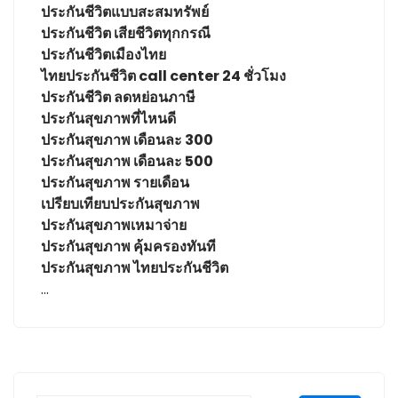
ประกันชีวิตแบบสะสมทรัพย์
ประกันชีวิต เสียชีวิตทุกกรณี
ประกันชีวิตเมืองไทย
ไทยประกันชีวิต call center 24 ชั่วโมง
ประกันชีวิต ลดหย่อนภาษี
ประกันสุขภาพที่ไหนดี
ประกันสุขภาพ เดือนละ 300
ประกันสุขภาพ เดือนละ 500
ประกันสุขภาพ รายเดือน
เปรียบเทียบประกันสุขภาพ
ประกันสุขภาพเหมาจ่าย
ประกันสุขภาพ คุ้มครองทันที
ประกันสุขภาพ ไทยประกันชีวิต
…