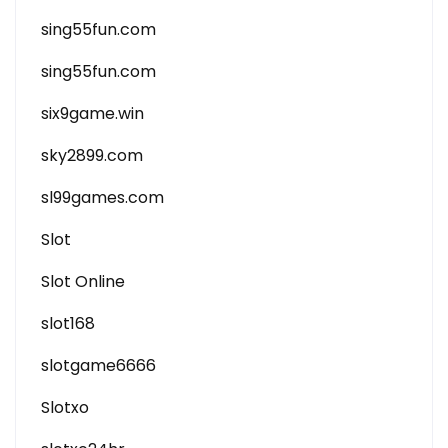
sing55fun.com
sing55fun.com
six9game.win
sky2899.com
sl99games.com
Slot
Slot Online
slot168
slotgame6666
Slotxo