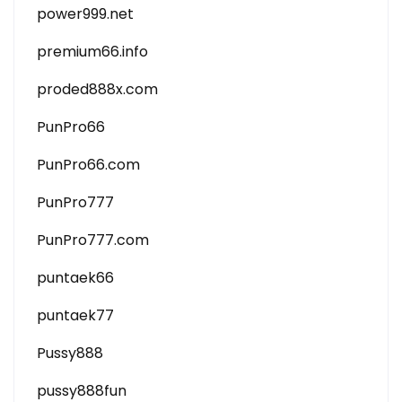
power999.net
premium66.info
proded888x.com
PunPro66
PunPro66.com
PunPro777
PunPro777.com
puntaek66
puntaek77
Pussy888
pussy888fun