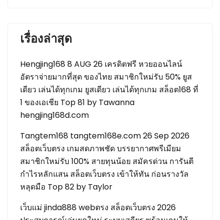
เรื่องล่าสุด
Hengjing168 8 AUG 26 เครดิตฟรี หวยออนไลน์
อัตราจ่ายมากที่สุด ของไทย สมาชิกใหม่รับ 50% ยูส
เดียว เล่นได้ทุกเกม ยูสเดียว เล่นได้ทุกเกม สล็อต168 ที่
1 ของเอเชีย Top 81 by Tawanna
hengjing168d.com
Tangtem168 tangtem168e.com 26 Sep 2026
สล็อตเว็บตรง เกมสดภาพชัด บรรยากาศพรีเมียม
สมาชิกใหม่รับ 100% สายทุนน้อย สมัครด่วน การันตี
กำไรหลักแสน สล็อตเว็บตรง เข้าให้ทัน ก่อนรางวัล
หลุดมือ Top 82 by Taylor
เว็บแม่ jinda888 webตรง สล็อตเว็บตรง 2026