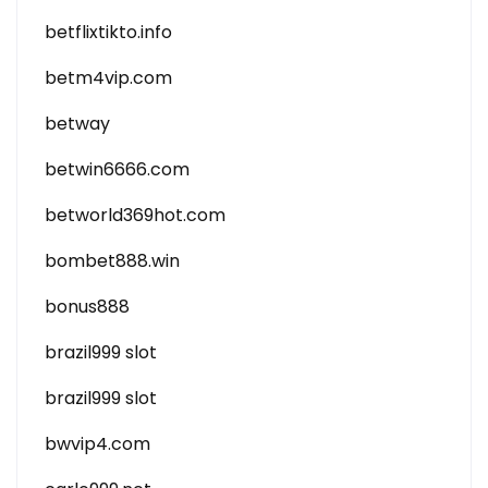
betflixtikto.info
betm4vip.com
betway
betwin6666.com
betworld369hot.com
bombet888.win
bonus888
brazil999 slot
brazil999 slot
bwvip4.com