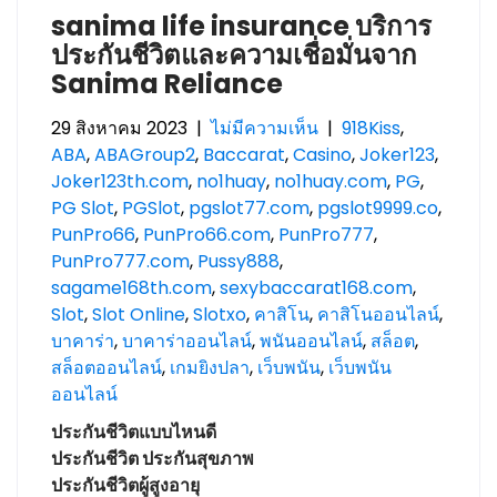
sanima life insurance บริการ
ประกันชีวิตและความเชื่อมั่นจาก
Sanima Reliance
29 สิงหาคม 2023
|
ไม่มีความเห็น
|
918Kiss
,
ABA
,
ABAGroup2
,
Baccarat
,
Casino
,
Joker123
,
Joker123th.com
,
no1huay
,
no1huay.com
,
PG
,
PG Slot
,
PGSlot
,
pgslot77.com
,
pgslot9999.co
,
PunPro66
,
PunPro66.com
,
PunPro777
,
PunPro777.com
,
Pussy888
,
sagame168th.com
,
sexybaccarat168.com
,
Slot
,
Slot Online
,
Slotxo
,
คาสิโน
,
คาสิโนออนไลน์
,
บาคาร่า
,
บาคาร่าออนไลน์
,
พนันออนไลน์
,
สล็อต
,
สล็อตออนไลน์
,
เกมยิงปลา
,
เว็บพนัน
,
เว็บพนัน
ออนไลน์
ประกันชีวิตแบบไหนดี
ประกันชีวิต ประกันสุขภาพ
ประกันชีวิตผู้สูงอายุ