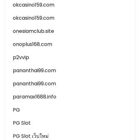
okcasino159.com
okcasino159.com
onesiamclub.site
onoplus168.com
p2vvip
pananthai99.com
pananthai99.com
paramax1688.info
PG
PG Slot
PG Slot เว็บใหม่