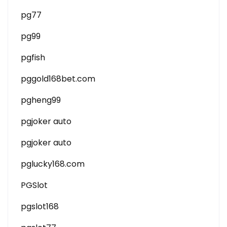
pg77
pg99
pgfish
pggold168bet.com
pgheng99
pgjoker auto
pgjoker auto
pglucky168.com
PGSlot
pgslot168