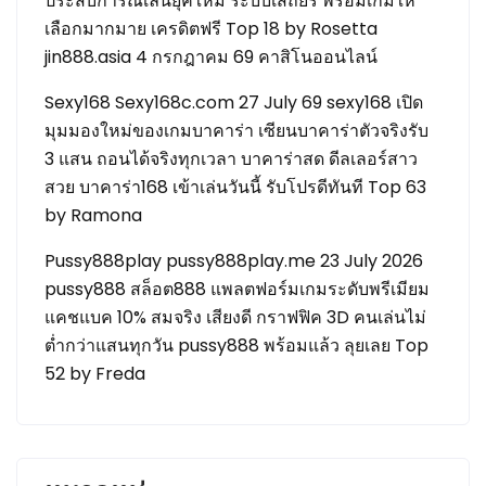
ประสบการณ์เล่นยุคใหม่ ระบบเสถียร พร้อมเกมให้
เลือกมากมาย เครดิตฟรี Top 18 by Rosetta
jin888.asia 4 กรกฎาคม 69 คาสิโนออนไลน์
Sexy168 Sexy168c.com 27 July 69 sexy168 เปิด
มุมมองใหม่ของเกมบาคาร่า เซียนบาคาร่าตัวจริงรับ
3 แสน ถอนได้จริงทุกเวลา บาคาร่าสด ดีลเลอร์สาว
สวย บาคาร่า168 เข้าเล่นวันนี้ รับโปรดีทันที Top 63
by Ramona
Pussy888play pussy888play.me 23 July 2026
pussy888 สล็อต888 แพลตฟอร์มเกมระดับพรีเมียม
แคชแบค 10% สมจริง เสียงดี กราฟฟิค 3D คนเล่นไม่
ต่ำกว่าแสนทุกวัน pussy888 พร้อมแล้ว ลุยเลย Top
52 by Freda