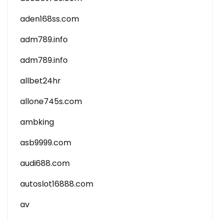
aden168ss.com
adm789.info
adm789.info
allbet24hr
allone745s.com
ambking
asb9999.com
audi688.com
autoslot16888.com
av