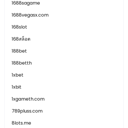
1688sagame
1688vegasx.com
168slot
168สล็อต
188bet
188betth
1xbet
1xbit
1xgameth.com
789pluss.com
8lots.me