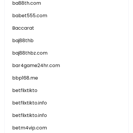
ba88th.com
babet555.com
Baccarat
baj88thb
baj88thbz.com
bar4game24hr.com
bbp168.me
betflixtikto
betflixtikto.info
betflixtikto.info
betm4vip.com