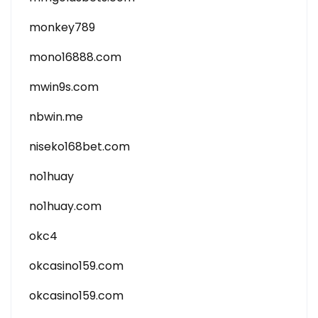
monkey789
mono16888.com
mwin9s.com
nbwin.me
niseko168bet.com
no1huay
no1huay.com
okc4
okcasino159.com
okcasino159.com