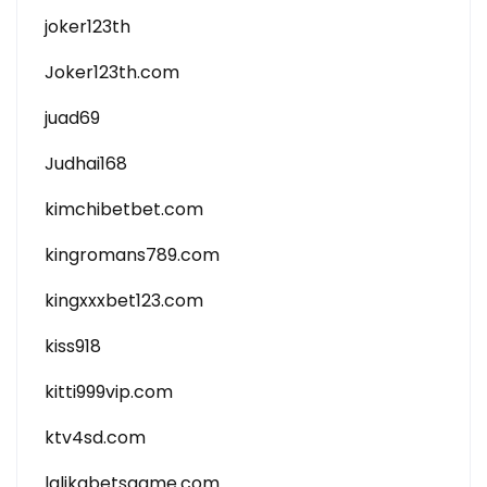
joker123th
Joker123th.com
juad69
Judhai168
kimchibetbet.com
kingromans789.com
kingxxxbet123.com
kiss918
kitti999vip.com
ktv4sd.com
lalikabetsgame.com