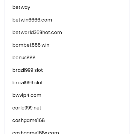
betway
betwin6666.com
betworld369hot.com
bombet888.win
bonus888
brazil999 slot
brazil999 slot
bwvip4.com
carlo999.net
cashgame168
cashgame168x.com