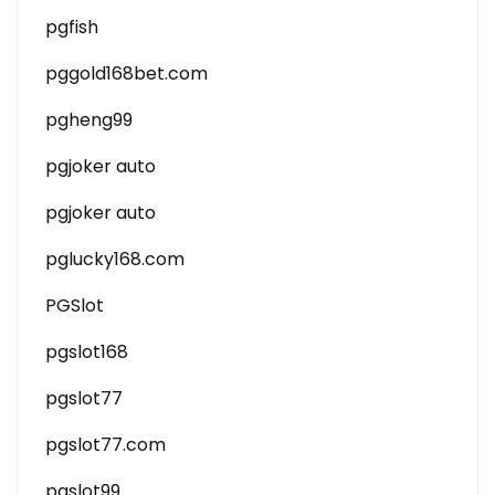
pgfish
pggold168bet.com
pgheng99
pgjoker auto
pgjoker auto
pglucky168.com
PGSlot
pgslot168
pgslot77
pgslot77.com
pgslot99