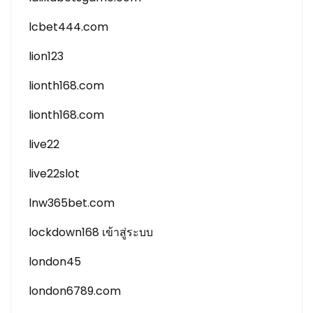
lcbet444.com
lion123
lionth168.com
lionth168.com
live22
live22slot
lnw365bet.com
lockdown168 เข้าสู่ระบบ
london45
london6789.com