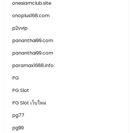
onesiamclub.site
onoplus168.com
p2vvip
pananthai99.com
pananthai99.com
paramax1688.info
PG
PG Slot
PG Slot เว็บใหม่
pg77
pg99