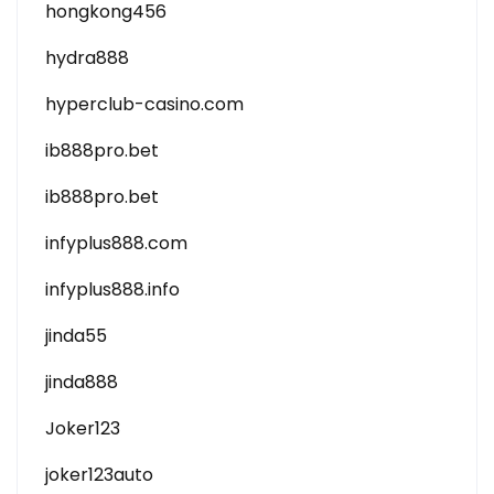
hongkong456
hydra888
hyperclub-casino.com
ib888pro.bet
ib888pro.bet
infyplus888.com
infyplus888.info
jinda55
jinda888
Joker123
joker123auto