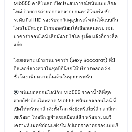
Mib555 คาสิโนสด เปิดประสบการณ์พนันแบบเรียล
ไทม์ ด้วยการถ่ายทอดสดจากบ่อนคาสิโนจริง ชัด
ระดับ Full HD รองรับทุกวัสดุอุปกรณ์ พนันได้แบบลื่น
ไหลไม่มีสะดุด มีเกมยอดนิยมให้เลือกเล่นครบ เช่น
บาคาร่าออนไลน์ เสือมังกร ไฮโล รูเล็ต แล้วก็กางล็ค
แจ็ค
โดยเฉพาะ เย้ายวนบาคาร่า (Sexy Baccarat) ที่มี
ดีลเลอร์สาวสวยในชุดบิกินีรอให้บริการตลอด 24
ชั่วโมง เพิ่มความตื่นเต้นในทุกการพนัน
พนันบอลออนไลน์กับ Mib555 ราคาน้ำดีที่สุด
สายกีฬาต้องไม่พลาด Mib555 พนันบอลออนไลน์ ที่
เปิดให้พนันทุกลีกดังทั้งโลก ทั้งยังพรีเมียร์ลีก ลาลีกา
เซเรียอา ไทยลีก ยูฟ่าแชมเปียนส์ลีก พร้อมระบบวิ
เคราะห์แมตช์ก่อนแข่งขัน อัปเดตราคาต่อรองแบบเรี