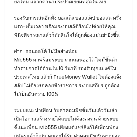
ยลไทม์ แล้วก็ค่าน้ำประปาดีเยี่ยมที่สุดในไทย
รองรับการเล่นอีกทั้ง บอลเต็ง บอลสเต็ป บอลสด ครึ่ง
แรก-เต็มเวลา พร้อมระบบสถิติย้อนไปช่วยให้คุณ
พินิจพิจารณาแล้วก็ตัดสินใจได้ถูกต้องแม่นยำยิ่งขึ้น
ฝาก-ถอนออโต้ ไม่มีอย่างน้อย
Mib555
มาพร้อมระบบ ฝากถอนออโต้ ไม่มีขั้นต่ำ
ทำรายการได้ด้านใน 10 วินาที รองรับทุกแบงค์ใน
ประเทศไทย แล้วก็ TrueMoney Wallet ไม่ต้องแจ้ง
สลิป ไม่ต้องรอคอยข้าราชการ ระบบเสถียร ถูกต้อง
ไม่เป็นอันตราย 100%
ระบบแนะนำเพื่อน รับค่าคอมมิชชั่นวันแล้ววันเล่า
เปิดโอกาสสร้างรายได้แบบไม่ต้องลงทุน ด้วยระบบ
ชี้แนะเพื่อน Mib555 เพียงแต่แชร์ลิงก์ให้เพื่อนพ้อง
สมัครแล้วก็เล่น คุณจะได้รับ ค่าคอมมิชชั่นจากยอด