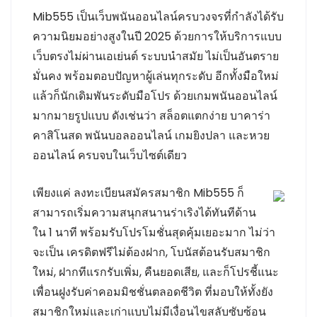
Mib555 เป็นเว็บพนันออนไลน์ครบวงจรที่กำลังได้รับ
ความนิยมอย่างสูงในปี 2025 ด้วยการให้บริการแบบ
เว็บตรงไม่ผ่านเอเย่นต์ ระบบนำสมัย ไม่เป็นอันตราย
มั่นคง พร้อมตอบปัญหาผู้เล่นทุกระดับ อีกทั้งมือใหม่
แล้วก็นักเดิมพันระดับมือโปร ด้วยเกมพนันออนไลน์
มากมายรูปแบบ ดังเช่นว่า สล็อตแตกง่าย บาคาร่า
คาสิโนสด พนันบอลออนไลน์ เกมยิงปลา และหวย
ออนไลน์ ครบจบในเว็บไซต์เดียว
เพียงแค่ ลงทะเบียนสมัครสมาชิก Mib555 ก็
สามารถเริ่มความสนุกสนานร่าเริงได้ทันทีด้าน
ใน 1 นาที พร้อมรับโปรโมชั่นสุดคุ้มเยอะมาก ไม่ว่า
จะเป็น เครดิตฟรีไม่ต้องฝาก, โบนัสต้อนรับสมาชิก
ใหม่, ฝากทีแรกรับเพิ่ม, คืนยอดเสีย, และก็โปรชี้แนะ
เพื่อนฝูงรับค่าคอมมิชชั่นตลอดชีวิต ที่มอบให้ทั้งยัง
สมาชิกใหม่และเก่าแบบไม่มีเงื่อนไขสลับซับซ้อน