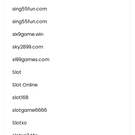
sing55fun.com
sing55fun.com
six9game.win
sky2899.com
sl99games.com
Slot
Slot Online
slot168
slotgame6666
Slotxo