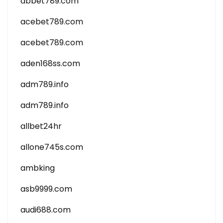
abbet789.com
acebet789.com
acebet789.com
aden168ss.com
adm789.info
adm789.info
allbet24hr
allone745s.com
ambking
asb9999.com
audi688.com