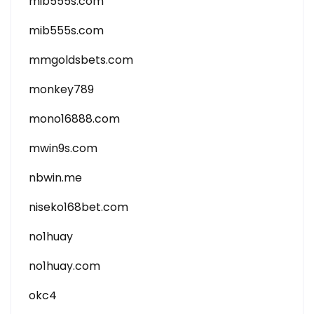
mib555s.com
mib555s.com
mmgoldsbets.com
monkey789
mono16888.com
mwin9s.com
nbwin.me
niseko168bet.com
no1huay
no1huay.com
okc4