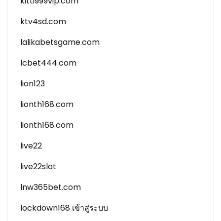
kitti999vip.com
ktv4sd.com
lalikabetsgame.com
lcbet444.com
lion123
lionth168.com
lionth168.com
live22
live22slot
lnw365bet.com
lockdown168 เข้าสู่ระบบ