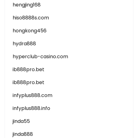
hengjing168
hiso8888s.com
hongkong456
hydra888
hyperclub-casino.com
ib888pro.bet
ib888pro.bet
infyplus888.com
infyplus888.info
jinda55
jinda888