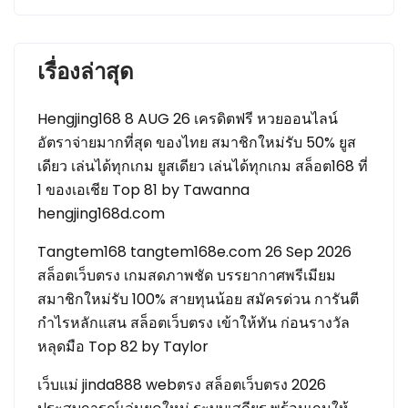
เรื่องล่าสุด
Hengjing168 8 AUG 26 เครดิตฟรี หวยออนไลน์
อัตราจ่ายมากที่สุด ของไทย สมาชิกใหม่รับ 50% ยูส
เดียว เล่นได้ทุกเกม ยูสเดียว เล่นได้ทุกเกม สล็อต168 ที่
1 ของเอเชีย Top 81 by Tawanna
hengjing168d.com
Tangtem168 tangtem168e.com 26 Sep 2026
สล็อตเว็บตรง เกมสดภาพชัด บรรยากาศพรีเมียม
สมาชิกใหม่รับ 100% สายทุนน้อย สมัครด่วน การันตี
กำไรหลักแสน สล็อตเว็บตรง เข้าให้ทัน ก่อนรางวัล
หลุดมือ Top 82 by Taylor
เว็บแม่ jinda888 webตรง สล็อตเว็บตรง 2026