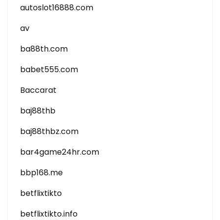
autoslot16888.com
av
ba88th.com
babet555.com
Baccarat
baj88thb
baj88thbz.com
bar4game24hr.com
bbp168.me
betflixtikto
betflixtikto.info