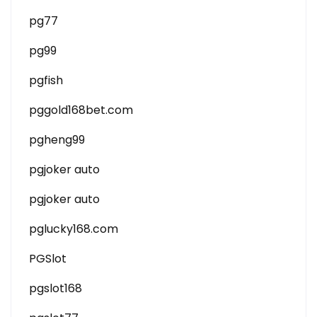
pg77
pg99
pgfish
pggold168bet.com
pgheng99
pgjoker auto
pgjoker auto
pglucky168.com
PGSlot
pgslot168