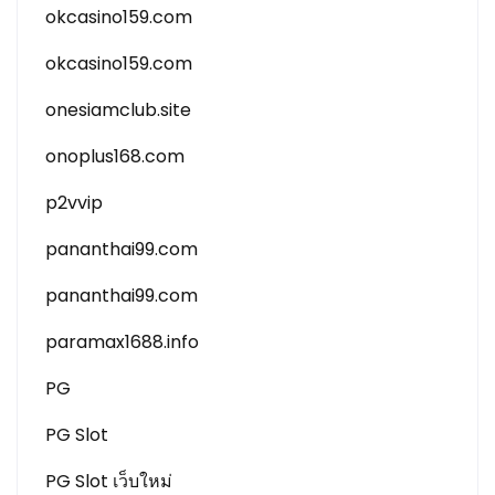
okcasino159.com
okcasino159.com
onesiamclub.site
onoplus168.com
p2vvip
pananthai99.com
pananthai99.com
paramax1688.info
PG
PG Slot
PG Slot เว็บใหม่