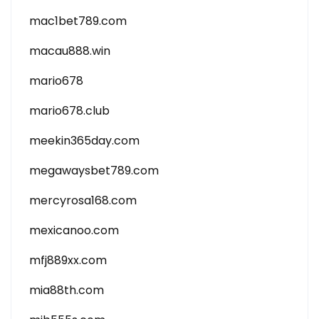
mac1bet789.com
macau888.win
mario678
mario678.club
meekin365day.com
megawaysbet789.com
mercyrosa168.com
mexicanoo.com
mfj889xx.com
mia88th.com