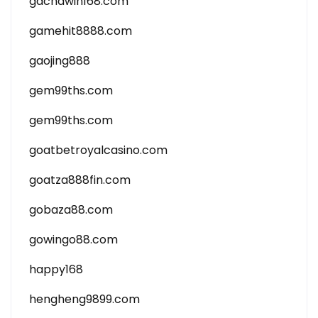
gachawin168.com
gamehit8888.com
gaojing888
gem99ths.com
gem99ths.com
goatbetroyalcasino.com
goatza888fin.com
gobaza88.com
gowingo88.com
happy168
hengheng9899.com