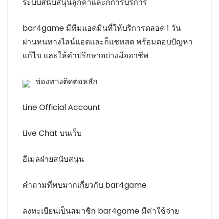
ระบบสนับสนุนลูกค้าและก็การบริการ
bar4game มีทีมแอดมินที่ให้บริการตลอด 1 วัน
ผ่านหนทางไลน์แอดและก็แชทสด พร้อมตอบปัญหา
แก้ไข และให้คำปรึกษาอย่างมืออาชีพ
ช่องทางติดต่อหลัก
Line Official Account
Live Chat บนเว็บ
อีเมลฝ่ายสนับสนุน
คำถามที่พบมากเกี่ยวกับ bar4game
ลงทะเบียนเป็นสมาชิก bar4game มีค่าใช้จ่าย