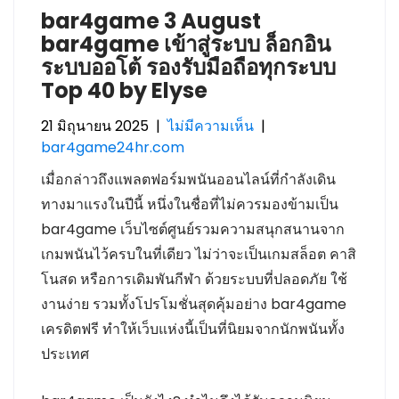
bar4game 3 August
bar4game เข้าสู่ระบบ ล็อกอิน
ระบบออโต้ รองรับมือถือทุกระบบ
Top 40 by Elyse
21 มิถุนายน 2025
|
ไม่มีความเห็น
|
bar4game24hr.com
เมื่อกล่าวถึงแพลตฟอร์มพนันออนไลน์ที่กำลังเดิน
ทางมาแรงในปีนี้ หนึ่งในชื่อที่ไม่ควรมองข้ามเป็น
bar4game เว็บไซต์ศูนย์รวมความสนุกสนานจาก
เกมพนันไว้ครบในที่เดียว ไม่ว่าจะเป็นเกมสล็อต คาสิ
โนสด หรือการเดิมพันกีฬา ด้วยระบบที่ปลอดภัย ใช้
งานง่าย รวมทั้งโปรโมชั่นสุดคุ้มอย่าง bar4game
เครดิตฟรี ทำให้เว็บแห่งนี้เป็นที่นิยมจากนักพนันทั้ง
ประเทศ