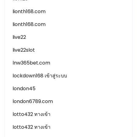
lionth168.com
lionth168.com
live22
live22slot
lnw365bet.com
lockdown168 เข้าสู่ระบบ
london45
london6789.com
lotto432 ทางเข้า
lotto432 ทางเข้า