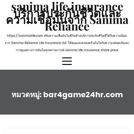
sanima life insurance
Skip
บริการประกันชีวิตและ
to
ความเชื่อมั่นจาก Sanima
content
Reliance
https://sanimalife.com สริมความเชื่อมั่นในชีวิตด้วยบริการประกันชีวิตที่ได้รับความนิยม
จาก Sanima Reliance Life Insurance Ltd. ให้คุณและครอบครัวมั่นใจกับความปลอดภัยและ
การดูแลทางการเงินในทุกสถานการณ์ sanima life insurance share price
หมวดหมู่:
bar4game24hr.com