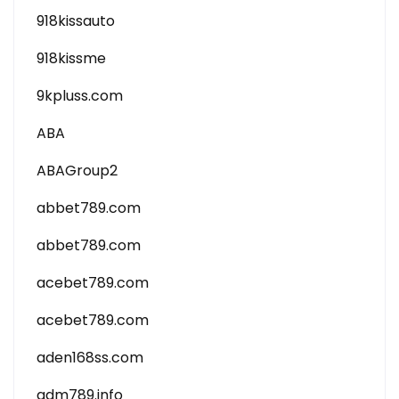
918kissauto
918kissme
9kpluss.com
ABA
ABAGroup2
abbet789.com
abbet789.com
acebet789.com
acebet789.com
aden168ss.com
adm789.info