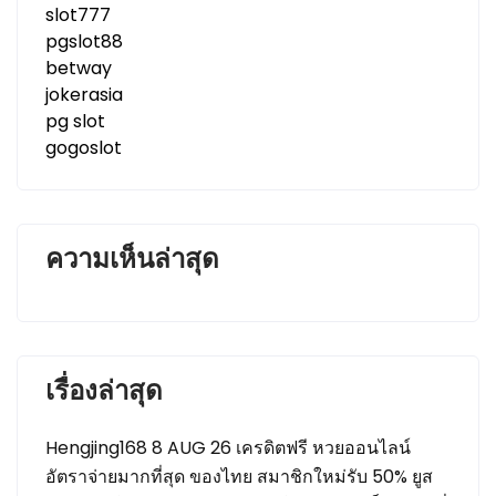
slot777
pgslot88
betway
jokerasia
pg slot
gogoslot
ความเห็นล่าสุด
เรื่องล่าสุด
Hengjing168 8 AUG 26 เครดิตฟรี หวยออนไลน์
อัตราจ่ายมากที่สุด ของไทย สมาชิกใหม่รับ 50% ยูส