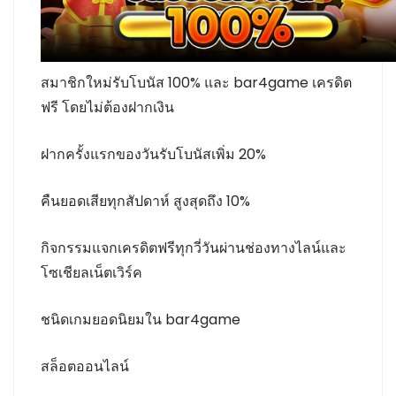
สมาชิกใหม่รับโบนัส 100% และ bar4game เครดิต
ฟรี โดยไม่ต้องฝากเงิน
ฝากครั้งแรกของวันรับโบนัสเพิ่ม 20%
คืนยอดเสียทุกสัปดาห์ สูงสุดถึง 10%
กิจกรรมแจกเครดิตฟรีทุกวี่วันผ่านช่องทางไลน์และ
โซเชียลเน็ตเวิร์ค
ชนิดเกมยอดนิยมใน bar4game
สล็อตออนไลน์