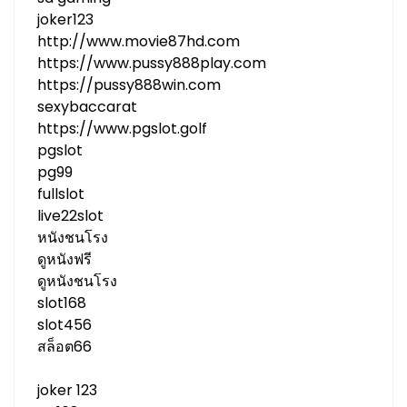
joker123
http://www.movie87hd.com
https://www.pussy888play.com
https://pussy888win.com
sexybaccarat
https://www.pgslot.golf
pgslot
pg99
fullslot
live22slot
หนังชนโรง
ดูหนังฟรี
ดูหนังชนโรง
slot168
slot456
สล็อต66
joker 123