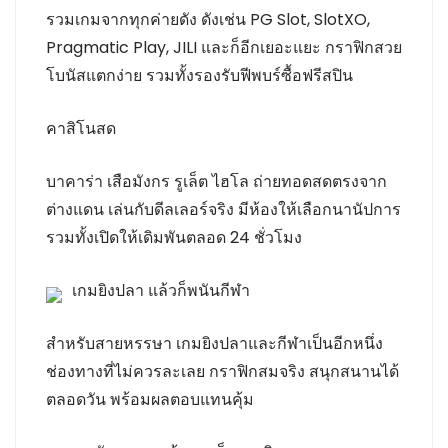
รวมเกมจากทุกค่ายดัง ดังเช่น PG Slot, SlotXO,
Pragmatic Play, JILI และก็อีกเยอะแยะ กราฟิกสวย
โบนัสแตกง่าย รวมทั้งรองรับฟีพบร์ซื้อฟรีสปิน
คาสิโนสด
บาคาร่า เสือมังกร รูเล็ต ไฮโล ถ่ายทอดสดตรงจาก
ต่างแดน เล่นกับดีลเลอร์จริง มีห้องให้เลือกนานัปการ
รวมทั้งเปิดให้เดิมพันตลอด 24 ชั่วโมง
เกมยิงปลา แล้วก็พนันกีฬา
สำหรับสายหรรษา เกมยิงปลาและกีฬาเป็นอีกหนึ่ง
ช่องทางที่ไม่ควรละเลย กราฟิกสมจริง สนุกสนานได้
ตลอดวัน พร้อมผลตอบแทนคุ้ม