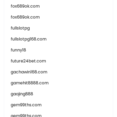
fox689ok.com
fox689ok.com
fullslotpg
fullslotpg168.com
funny18
future24bet.com
gachawin168.com
gamehit8888.com
gaojing888
gem99ths.com
gem99ths.com