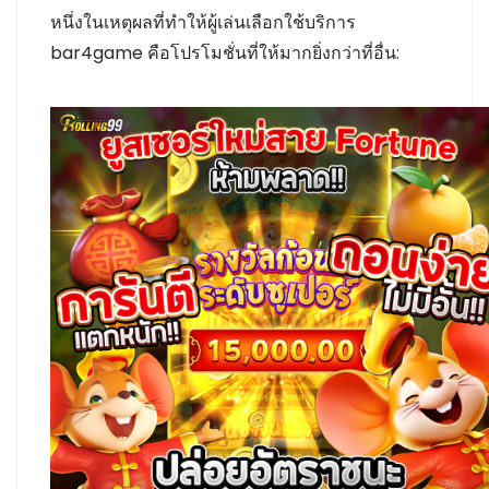
หนึ่งในเหตุผลที่ทำให้ผู้เล่นเลือกใช้บริการ
bar4game คือโปรโมชั่นที่ให้มากยิ่งกว่าที่อื่น: