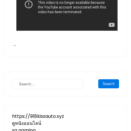
…
https://918kissauto.xyz
ดูหนังออนไลน์
sa gaming