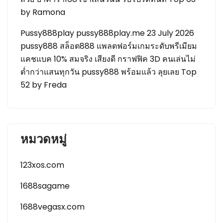
by Ramona
Pussy888play pussy888play.me 23 July 2026
pussy888 สล็อต888 แพลตฟอร์มเกมระดับพรีเมียม
แคชแบค 10% สมจริง เสียงดี กราฟฟิค 3D คนเล่นไม่
ต่ำกว่าแสนทุกวัน pussy888 พร้อมแล้ว ลุยเลย Top
52 by Freda
หมวดหมู่
123xos.com
1688sagame
1688vegasx.com