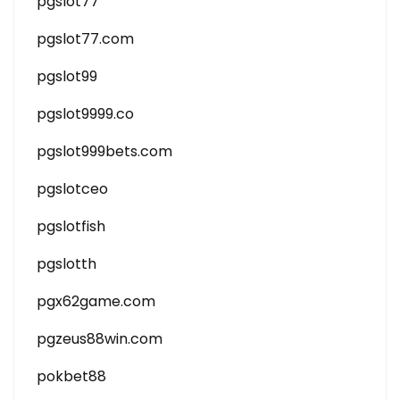
pgslot77
pgslot77.com
pgslot99
pgslot9999.co
pgslot999bets.com
pgslotceo
pgslotfish
pgslotth
pgx62game.com
pgzeus88win.com
pokbet88