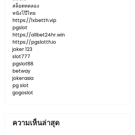
สล็อตทดลอง
หนังโป๊ไทย
https://1xbetth.vip
pgslot
https://allbet24hr.win
https://pgslotth.io
joker 123
slot777
pgslot88
betway
jokerasia
pg slot
gogoslot
ความเห็นล่าสุด