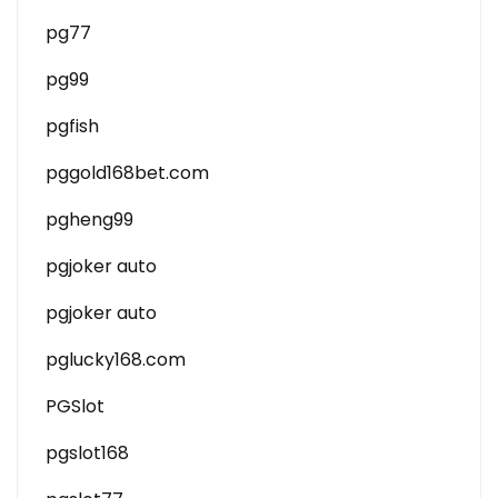
pg77
pg99
pgfish
pggold168bet.com
pgheng99
pgjoker auto
pgjoker auto
pglucky168.com
PGSlot
pgslot168