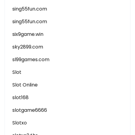
sing55fun.com
sing55fun.com
six9game.win
sky2899.com
sl99games.com
Slot
Slot Online
slot168
slotgame6666
Slotxo