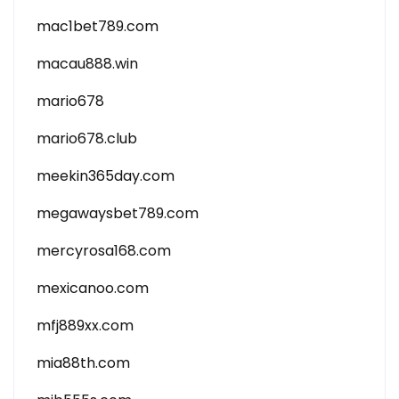
mac1bet789.com
macau888.win
mario678
mario678.club
meekin365day.com
megawaysbet789.com
mercyrosa168.com
mexicanoo.com
mfj889xx.com
mia88th.com