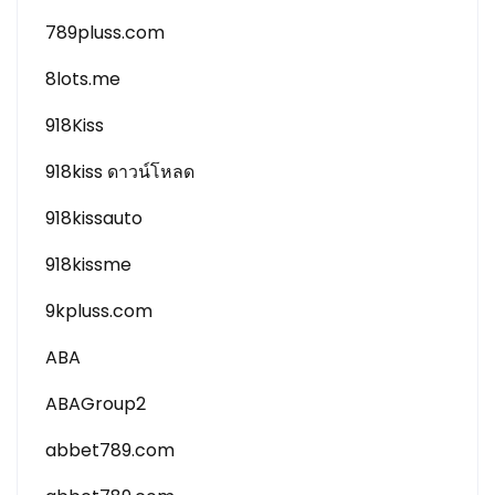
789pluss.com
8lots.me
918Kiss
918kiss ดาวน์โหลด
918kissauto
918kissme
9kpluss.com
ABA
ABAGroup2
abbet789.com