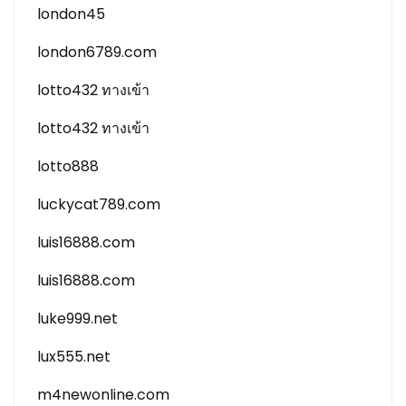
london45
london6789.com
lotto432 ทางเข้า
lotto432 ทางเข้า
lotto888
luckycat789.com
luis16888.com
luis16888.com
luke999.net
lux555.net
m4newonline.com