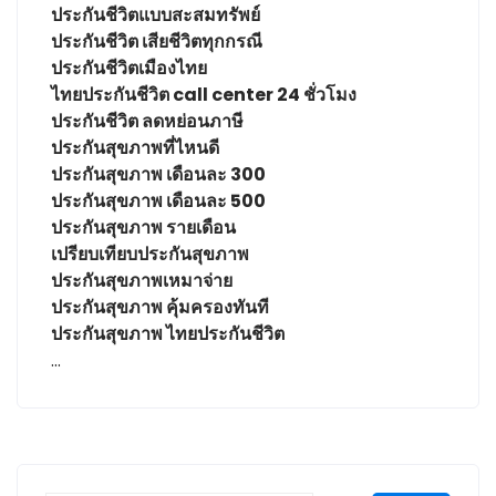
ประกันชีวิตแบบสะสมทรัพย์
ประกันชีวิต เสียชีวิตทุกกรณี
ประกันชีวิตเมืองไทย
ไทยประกันชีวิต call center 24 ชั่วโมง
ประกันชีวิต ลดหย่อนภาษี
ประกันสุขภาพที่ไหนดี
ประกันสุขภาพ เดือนละ 300
ประกันสุขภาพ เดือนละ 500
ประกันสุขภาพ รายเดือน
เปรียบเทียบประกันสุขภาพ
ประกันสุขภาพเหมาจ่าย
ประกันสุขภาพ คุ้มครองทันที
ประกันสุขภาพ ไทยประกันชีวิต
…