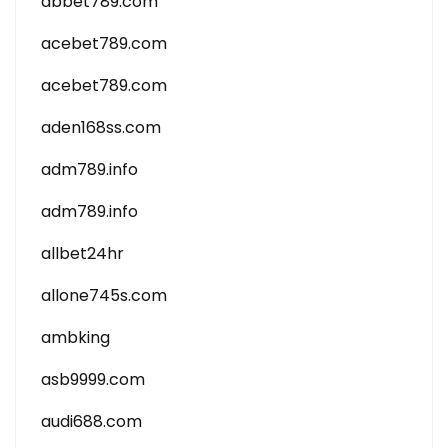
abbet789.com
acebet789.com
acebet789.com
aden168ss.com
adm789.info
adm789.info
allbet24hr
allone745s.com
ambking
asb9999.com
audi688.com