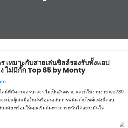
เหมาะกับสายเล่นชิลล์รองรับทั้งแอป
 ไม่มีกั๊ก Top 65 by Monty
com
ลน์ที่มีความครบวงจร ไม่เป็นอันตราย และก็ใช้งานง่าย we789
ว่าจะเป็นผู้เล่นมือใหม่หรือคนเล่นการพนัน เว็บไซต์แห่งนี้ตอบ
นสมัย พร้อมให้คุณเริ่มต้นทางการพนันได้อย่างมั่นใจ