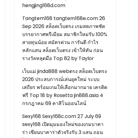
hengjing168d.com
Tangtem168 tangtem168e.com 26
Sep 2026 สล็อตเว็บตรง เกมสดภาพชัด
บรรยากาศพรีเมียม สมาชิกใหม่รับ 100%
สายทุนน้อย สมัครด่วน การันตี กำไร
หลักแสน สล็อตเว็บตรง เข้าให้ทัน ก่อน
รางวัลหลุดมือ Top 82 by Taylor
เว็บแม่ jinda888 webตรง สล็อตเว็บตรง
2026 ประสบการณ์เล่นยุคใหม่ ระบบ
เสถียร พร้อมเกมให้เลือกมากมาย เครดิต
ฟรี Top 18 by Rosetta jin888.asia 4
กรกฎาคม 69 คาสิโนออนไลน์
Sexy168 Sexy168c.com 27 July 69
sexy168 เปิดมุมมองใหม่ของเกมบาคา
ร่า เซียนบาคาร่าตัวจริงรับ 3 แสน ถอน