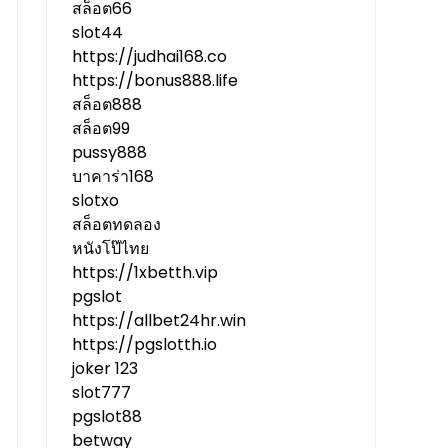
สล็อต66
slot44
https://judhai168.co
https://bonus888.life
สล็อต888
สล็อต99
pussy888
บาคาร่า168
slotxo
สล็อตทดลอง
หนังโป๊ไทย
https://1xbetth.vip
pgslot
https://allbet24hr.win
https://pgslotth.io
joker 123
slot777
pgslot88
betway