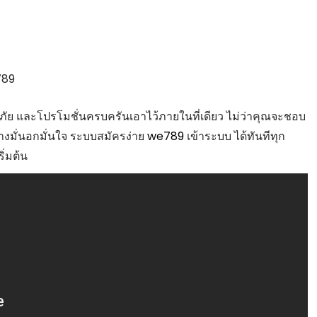
789
ัย และโปรโมชั่นครบครันเอาไว้ภายในที่เดียว ไม่ว่าคุณจะชอบ
่างมั่นอกมั่นใจ ระบบสมัครง่าย
we789
เข้าระบบ ได้ทันทีทุก
ิ่มต้น