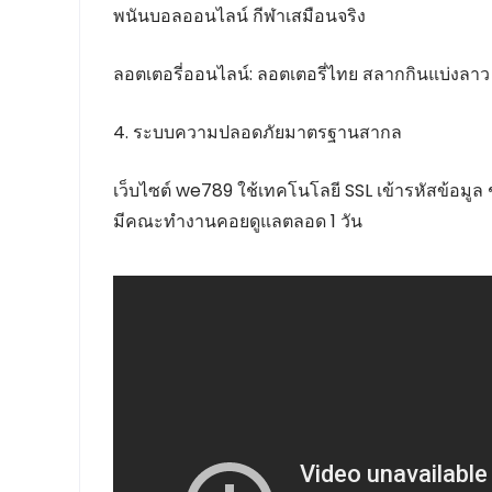
พนันบอลออนไลน์ กีฬาเสมือนจริง
ลอตเตอรี่ออนไลน์: ลอตเตอรี่ไทย สลากกินแบ่งล
4. ระบบความปลอดภัยมาตรฐานสากล
เว็บไซต์ we789 ใช้เทคโนโลยี SSL เข้ารหัสข้อมูล
มีคณะทำงานคอยดูแลตลอด 1 วัน