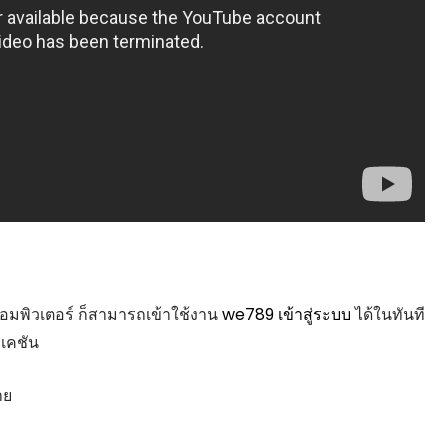
คอมพิวเตอร์ ก็สามารถเข้าใช้งาน
we789 เข้าสู่ระบบ
ได้ในทันที
เคชัน
าย