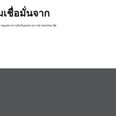
ชื่อมั่นจาก
ะการดูแลทางการเงินในทุกสถานการณ์ sanima life