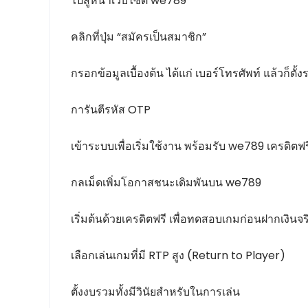
ไปสู่หน้าเว็บไซต์ we789
คลิกที่ปุ่ม “สมัครเป็นสมาชิก”
กรอกข้อมูลเบื้องต้น ได้แก่ เบอร์โทรศัพท์ แล้วก็ตั้ง
การันตีรหัส OTP
เข้าระบบเพื่อเริ่มใช้งาน พร้อมรับ we789 เครดิตฟร
กลเม็ดเพิ่มโอกาสชนะเดิมพันบน we789
เริ่มต้นด้วยเครดิตฟรี เพื่อทดสอบเกมก่อนฝากเงินจร
เลือกเล่นเกมที่มี RTP สูง (Return to Player)
ตั้งงบรวมทั้งมีวินัยสำหรับในการเล่น