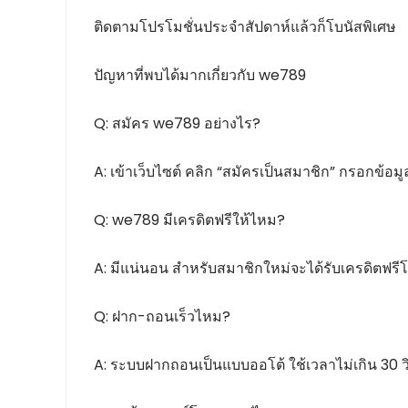
ติดตามโปรโมชั่นประจำสัปดาห์แล้วก็โบนัสพิเศษ
ปัญหาที่พบได้มากเกี่ยวกับ we789
Q: สมัคร we789 อย่างไร?
A: เข้าเว็บไซต์ คลิก “สมัครเป็นสมาชิก” กรอกข้อมู
Q: we789 มีเครดิตฟรีให้ไหม?
A: มีแน่นอน สำหรับสมาชิกใหม่จะได้รับเครดิตฟรี
Q: ฝาก-ถอนเร็วไหม?
A: ระบบฝากถอนเป็นแบบออโต้ ใช้เวลาไม่เกิน 30 ว