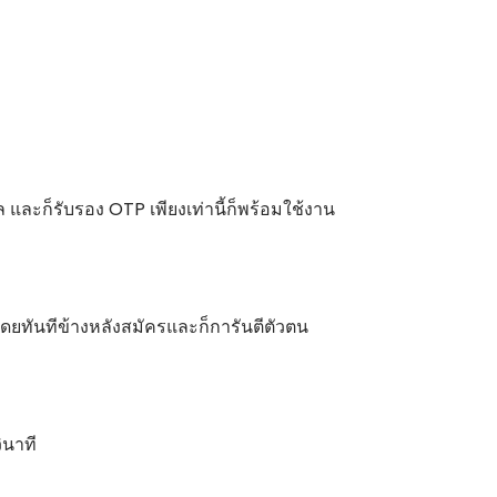
ล และก็รับรอง OTP เพียงเท่านี้ก็พร้อมใช้งาน
โดยทันทีข้างหลังสมัครและก็การันตีตัวตน
ินาที