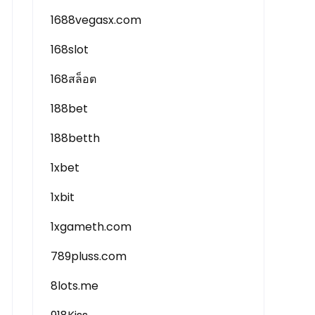
1688vegasx.com
168slot
168สล็อต
188bet
188betth
1xbet
1xbit
1xgameth.com
789pluss.com
8lots.me