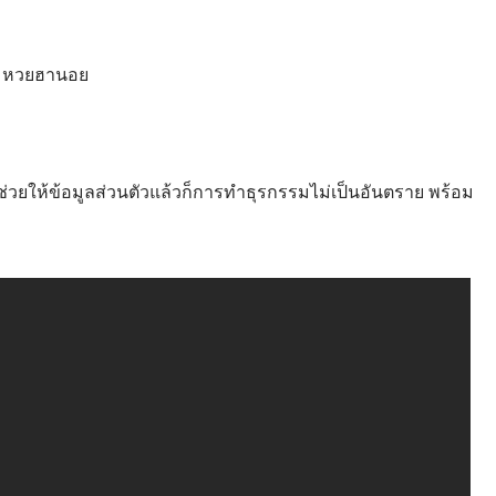
าว หวยฮานอย
 ช่วยให้ข้อมูลส่วนตัวแล้วก็การทำธุรกรรมไม่เป็นอันตราย พร้อม