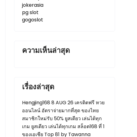
jokerasia
pg slot
gogoslot
ความเห็นล่าสุด
เรื่องล่าสุด
Hengjing168 8 AUG 26 เครดิตฟรี หวย
ออนไลน์ อัตราจ่ายมากที่สุด ของไทย
สมาชิกใหม่รับ 50% ยูสเดียว เล่นได้ทุก
เกม ยูสเดียว เล่นได้ทุกเกม สล็อต168 ที่ 1
ของเอเชีย Top 81 by Tawanna