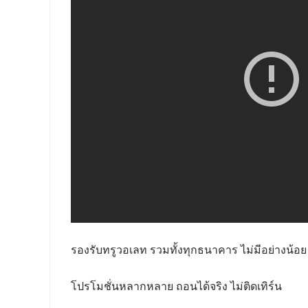
รองรับทรูวอเลท รวมทั้งทุกธนาคาร ไม่มีอย่างน้อย
โปรโมชั่นหลากหลาย ถอนได้จริง ไม่ติดเทิร์น