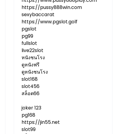
https://www.pussy888play.com
https://pussy888win.com
sexybaccarat
https://www.pgslot.golf
pgslot
pg99
fullslot
live22slot
หนังชนโรง
ดูหนังฟรี
ดูหนังชนโรง
slot168
slot456
สล็อต66
joker 123
pg168
https://jin55.net
slot99