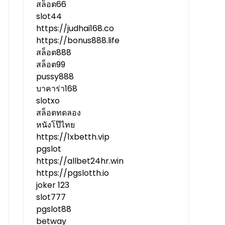
สล็อต66
slot44
https://judhai168.co
https://bonus888.life
สล็อต888
สล็อต99
pussy888
บาคาร่า168
slotxo
สล็อตทดลอง
หนังโป๊ไทย
https://1xbetth.vip
pgslot
https://allbet24hr.win
https://pgslotth.io
joker 123
slot777
pgslot88
betway