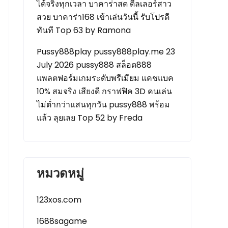
ได้จริงทุกเวลา บาคาร่าสด ดีลเลอร์สาว
สวย บาคาร่า168 เข้าเล่นวันนี้ รับโปรดี
ทันที Top 63 by Ramona
Pussy888play pussy888play.me 23
July 2026 pussy888 สล็อต888
แพลตฟอร์มเกมระดับพรีเมียม แคชแบค
10% สมจริง เสียงดี กราฟฟิค 3D คนเล่น
ไม่ต่ำกว่าแสนทุกวัน pussy888 พร้อม
แล้ว ลุยเลย Top 52 by Freda
หมวดหมู่
123xos.com
1688sagame