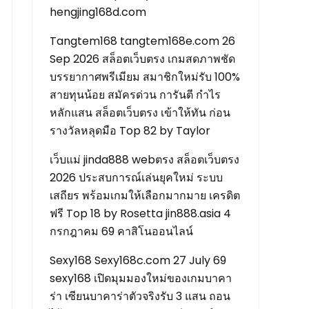
hengjing168d.com
Tangtem168 tangtem168e.com 26
Sep 2026 สล็อตเว็บตรง เกมสดภาพชัด
บรรยากาศพรีเมียม สมาชิกใหม่รับ 100%
สายทุนน้อย สมัครด่วน การันตี กำไร
หลักแสน สล็อตเว็บตรง เข้าให้ทัน ก่อน
รางวัลหลุดมือ Top 82 by Taylor
เว็บแม่ jinda888 webตรง สล็อตเว็บตรง
2026 ประสบการณ์เล่นยุคใหม่ ระบบ
เสถียร พร้อมเกมให้เลือกมากมาย เครดิต
ฟรี Top 18 by Rosetta jin888.asia 4
กรกฎาคม 69 คาสิโนออนไลน์
Sexy168 Sexy168c.com 27 July 69
sexy168 เปิดมุมมองใหม่ของเกมบาคา
ร่า เซียนบาคาร่าตัวจริงรับ 3 แสน ถอน