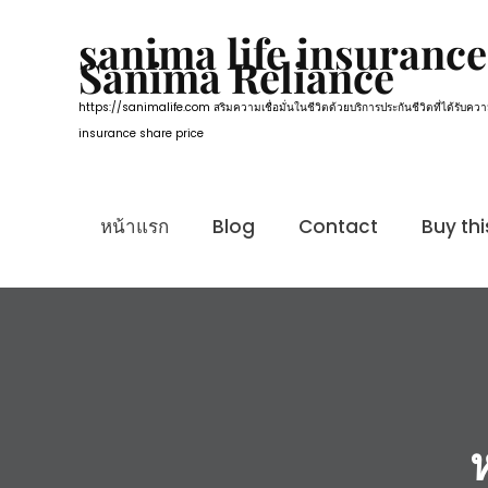
Skip
to
sanima life insurance
Sanima Reliance
content
https://sanimalife.com สริมความเชื่อมั่นในชีวิตด้วยบริการประกันชีวิตที่ได้ร
insurance share price
หน้าแรก
Blog
Contact
Buy th