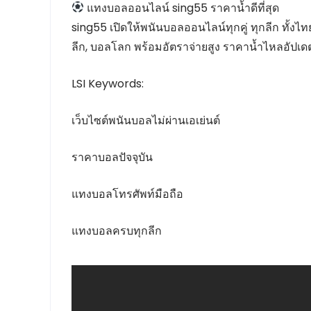
แทงบอลออนไลน์ sing55 ราคาน้ำดีที่สุด
sing55 เปิดให้พนันบอลออนไลน์ทุกคู่ ทุกลีก ทั้งไทย
ลีก, บอลโลก พร้อมอัตราจ่ายสูง ราคาน้ำไหลอัปเด
LSI Keywords:
เว็บไซต์พนันบอลไม่ผ่านเอเย่นต์
ราคาบอลปัจจุบัน
แทงบอลโทรศัพท์มือถือ
แทงบอลครบทุกลีก