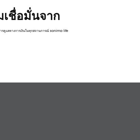
ชื่อมั่นจาก
ะการดูแลทางการเงินในทุกสถานการณ์ sanima life