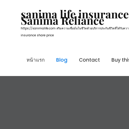
Skip
to
sanima life insurance
Sanima Reliance
content
https://sanimalife.com สริมความเชื่อมั่นในชีวิตด้วยบริการประกันชีวิตที่ได้ร
insurance share price
หน้าแรก
Blog
Contact
Buy th