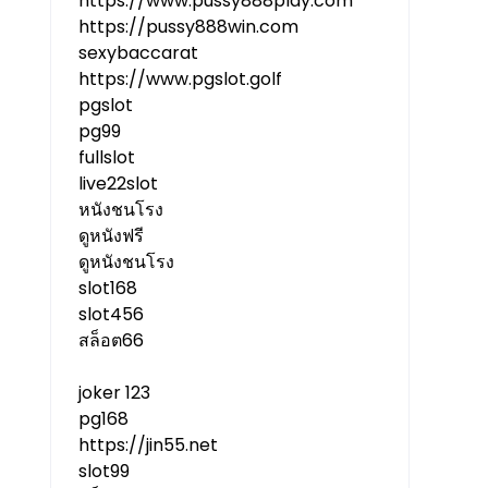
https://www.pussy888play.com
https://pussy888win.com
sexybaccarat
https://www.pgslot.golf
pgslot
pg99
fullslot
live22slot
หนังชนโรง
ดูหนังฟรี
ดูหนังชนโรง
slot168
slot456
สล็อต66
joker 123
pg168
https://jin55.net
slot99