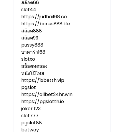
สล็อต66
slot44
https://judhai168.co
https://bonus888.life
สล็อต888
สล็อต99
pussy888
บาคาร่า168
slotxo
สล็อตทดลอง
หนังโป๊ไทย
https://1xbetth.vip
pgslot
https://allbet24hr.win
https://pgslotth.io
joker 123
slot777
pgslot88
betway