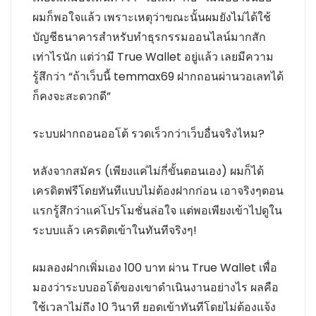
ผมก็พอใจแล้ว เพราะเหตุว่าขณะนั้นผมยังไม่ได้ใช้
บัญชีธนาคารสำหรับทำธุรกรรมออนไลน์มากสัก
เท่าไรนัก แต่ว่ามี True Wallet อยู่แล้ว เลยมีความ
รู้สึกว่า “ถ้าเว็บนี้ temmax69 ฝากถอนผ่านวอเลทได้
ก็คงจะสะดวกดี”
ระบบฝากถอนออโต้ รวดเร็วกว่าเว็บอื่นจริงไหม?
หลังจากสมัคร (เพียงแค่ไม่กี่ขั้นตอนเอง) ผมก็ได้
เครดิตฟรีโดยทันทีแบบไม่ต้องฝากก่อน เอาจริงๆตอน
แรกรู้สึกว่าแค่โปรโมชั่นล่อใจ แต่พอเพียงเข้าไปดูใน
ระบบแล้ว เครดิตเข้าในทันทีจริงๆ!
ผมลองฝากเพิ่มเอง 100 บาท ผ่าน True Wallet เพื่อ
มองว่าระบบออโต้ของเขาดำเนินงานอย่างไร ผลคือ
ใช้เวลาไม่ถึง 10 วินาที ยอดเข้าทันทีโดยไม่ต้องแจ้ง