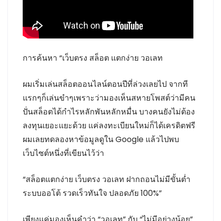
การค้นหา “เว็บตรง สล็อต แตกง่าย วอเลท
ผมเริ่มเล่นสล็อตออนไลน์ตอนปีที่ล่วงเลยไป จากที
แรกๆก็เล่นขำๆเพราะว่ามองเห็นสหายโพสต์ว่ามีคน
ปั่นสล็อตได้กำไรหลักพันหลักหมื่น บางคนยังไม่ต้อง
ลงทุนเยอะแยะด้วย แค่ลงทะเบียนใหม่ก็ได้เครดิตฟรี
ผมเลยทดลองหาข้อมูลดูใน Google แล้วไปพบ
เว็บไซต์หนึ่งที่เขียนไว้ว่า
“สล็อตแตกง่าย เว็บตรง วอเลท ฝากถอนไม่มีขั้นต่ำ
ระบบออโต้ รวดเร็วทันใจ ปลอดภัย 100%”
เพียงแค่มองเห็นคำว่า “วอเลท” กับ “ไม่มีอย่างน้อย”