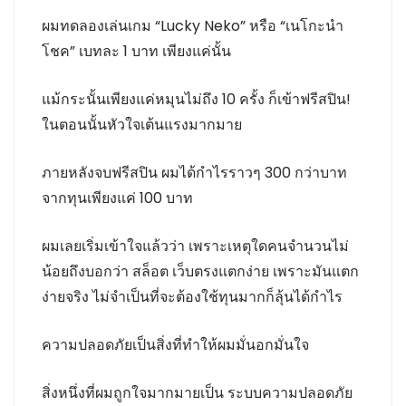
ผมทดลองเล่นเกม “Lucky Neko” หรือ “เนโกะนำ
โชค” เบทละ 1 บาท เพียงแค่นั้น
แม้กระนั้นเพียงแค่หมุนไม่ถึง 10 ครั้ง ก็เข้าฟรีสปิน!
ในตอนนั้นหัวใจเต้นแรงมากมาย
ภายหลังจบฟรีสปิน ผมได้กำไรราวๆ 300 กว่าบาท
จากทุนเพียงแค่ 100 บาท
ผมเลยเริ่มเข้าใจแล้วว่า เพราะเหตุใดคนจำนวนไม่
น้อยถึงบอกว่า สล็อต เว็บตรงแตกง่าย เพราะมันแตก
ง่ายจริง ไม่จำเป็นที่จะต้องใช้ทุนมากก็ลุ้นได้กำไร
ความปลอดภัยเป็นสิ่งที่ทำให้ผมมั่นอกมั่นใจ
สิ่งหนึ่งที่ผมถูกใจมากมายเป็น ระบบความปลอดภัย