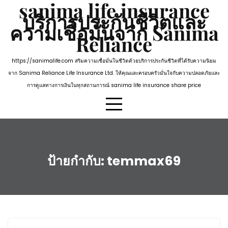
sanima life insurance
Skip
บริการประกันชีวิตและ
to
ความเชื่อมั่นจาก Sanima
content
Reliance
https://sanimalife.com สริมความเชื่อมั่นในชีวิตด้วยบริการประกันชีวิตที่ได้รับความนิยม
จาก Sanima Reliance Life Insurance Ltd. ให้คุณและครอบครัวมั่นใจกับความปลอดภัยและ
การดูแลทางการเงินในทุกสถานการณ์ sanima life insurance share price
ป้ายกำกับ:
temmax69