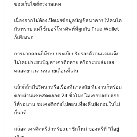
ของเว็บไซต์ตรงวอเลท
เนื่องจากไม่ต้องเปิดเผยข้อมูลบัญชีธนาคารให้คนใด
กันทราบ แค่ใช้เบอร์โทรศัพท์ที่ผูกกับ True Wallet
ก็เพียงพอ
การฝากถอนก็มีระบบระเบียบรับรองตัวตนแจ่มแจ้ง
ไม่เคยประสบปัญหาเครดิตหาย หรือระบบล่มเลย
ตลอดยาวนานหลายเดือนที่เล่น
แล้วก็ถ้ามีปริศนาหรือเรื่องที่น่าสงสัย ทีมงานก็พร้อม
ตอบผ่านแชทสดตลอด 24 ชั่วโมง ไม่เคยปลดปล่อย
ให้รอนาน ผมเคยติดต่อไปตอนเที่ยงคืนยังตอบในไม่
กี่นาที
สล็อต เครดิตฟรีสำหรับสมาชิกใหม่ ของฟรีที่ “มีอยู่