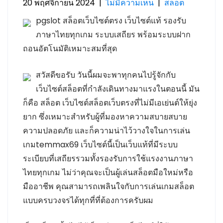
20 พฤศจิกายน 2024
|
ไม่มีความเห็น
|
สล็อต
pgslot สล็อตเว็บไซต์ตรง เว็บไซต์แท้ รองรับ
ภาษาไทยทุกเกม ระบบเสถียร พร้อมระบบฝาก
ถอนอัตโนมัติเหมาะสมที่สุด
สวัสดีขอรับ วันนี้ผมจะพาทุกคนไปรู้จักกับ
เว็บไซต์สล็อตที่กำลังเดินทางมาแรงในตอนนี้ มัน
ก็คือ สล็อต เว็บไซต์สล็อตเว็บตรงที่ไม่มีเอเย่นต์ให้ยุ่ง
ยาก ซึ่งเหมาะสำหรับผู้ที่มองหาความสบายสบาย
ความปลอดภัย และก็ความน่าไว้วางใจในการเล่น
เกมtemmax69 เว็บไซต์นี้เป็นเว็บแท้ที่มีระบบ
ระเบียบที่เสถียรรวมทั้งรองรับการใช้แรงงานภาษา
ไทยทุกเกม ไม่ว่าคุณจะเป็นผู้เล่นสล็อตมือใหม่หรือ
มืออาชีพ คุณสามารถเพลินใจกับการเล่นเกมสล็อต
แบบครบวงจรได้ทุกที่ที่ต้องการครับผม