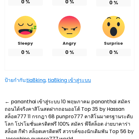
0
%
0
%
0
%
Sleepy
Angry
Surprise
0
%
0
%
0
%
ป้ายกำกับ:
tia8king
,
tia8king เข้าสู่ระบบ
Post
←
pananthai เข้าสู่ระบบ 10 พฤษภาคม pananthai สมัคร
ถอนได้จริงคาสิโนสดฝากถอนออโต้ Top 35 by Hassan
navigation
สล็อต777 11 กรกฎา 68 punpro777 คาสิโนมาตรฐานระดับ
โลก โปรโมชั่นเครดิตฟรี 100% สมัคร พีจีสล็อต ง่ายบาคาร่า
สล็อต กีฬา สล็อตเครดิตฟรี สวรรค์ของนักเดิมพัน Top 56 by
Josephine punpro777.world
→