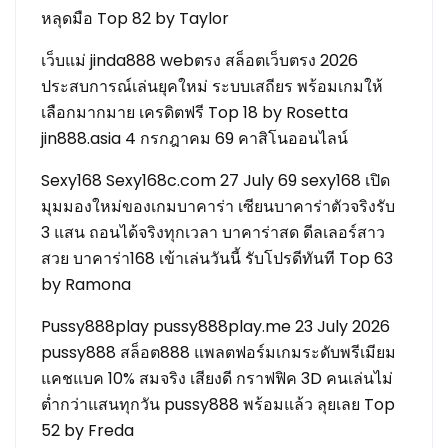
หลุดมือ Top 82 by Taylor
เว็บแม่ jinda888 webตรง สล็อตเว็บตรง 2026
ประสบการณ์เล่นยุคใหม่ ระบบเสถียร พร้อมเกมให้
เลือกมากมาย เครดิตฟรี Top 18 by Rosetta
jin888.asia 4 กรกฎาคม 69 คาสิโนออนไลน์
Sexy168 Sexy168c.com 27 July 69 sexy168 เปิด
มุมมองใหม่ของเกมบาคาร่า เซียนบาคาร่าตัวจริงรับ
3 แสน ถอนได้จริงทุกเวลา บาคาร่าสด ดีลเลอร์สาว
สวย บาคาร่า168 เข้าเล่นวันนี้ รับโปรดีทันที Top 63
by Ramona
Pussy888play pussy888play.me 23 July 2026
pussy888 สล็อต888 แพลตฟอร์มเกมระดับพรีเมียม
แคชแบค 10% สมจริง เสียงดี กราฟฟิค 3D คนเล่นไม่
ต่ำกว่าแสนทุกวัน pussy888 พร้อมแล้ว ลุยเลย Top
52 by Freda