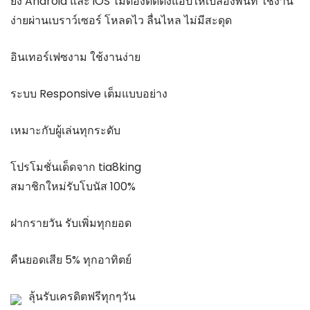
ยัง Android และ iOS ไม่ต้องติดตั้งแอปให้เปลืองพื้นที่ ใช้งาน
ง่ายผ่านเบราว์เซอร์ โหลดไว ลื่นไหล ไม่มีสะดุด
อินเทอร์เฟซงาม ใช้งานง่าย
ระบบ Responsive เต็มแบบอย่าง
เหมาะกับผู้เล่นทุกระดับ
โปรโมชั่นเด็ดจาก tia8king
สมาชิกใหม่รับโบนัส 100%
ฝากรายวัน รับเพิ่มทุกยอด
คืนยอดเสีย 5% ทุกอาทิตย์
ลุ้นรับเครดิตฟรีทุกๆวัน