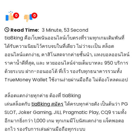
0
0
Read Time:
3 Minute, 53 Second
tia8king คือเว็บพนันออนไลน์เว็บตรงที่รวมทุกเกมเดิมพันที่
ได้รับความนิยมไว้ครบจบในที่เดียว ไม่ว่าจะเป็น สล็อต
ออนไลน์แตกง่าย, คาสิโนสดจากค่ายชั้นนำ, แทงบอลออนไลน์
ราคาน้ำดีที่สุด, และ หวยออนไลน์จ่ายเต็มบาทละ 950 บริการ
ด้วยระบบ ฝาก-ถอนออโต้ ที่เร็ว รองรับทุกธนาคารรวมทั้ง
TrueMoney Wallet ใช้งานง่ายผ่านมือถือ ไม่ต้องโหลดแอป
สล็อตแตกง่ายทุกค่าย ต้องที่ tia8king
เล่นสล็อตกับ
tia8king สมัคร
ได้ครบทุกค่ายดัง เป็นต้นว่า PG
SLOT, Joker Gaming, JILI, Pragmatic Play, CQ9 รวมทั้ง
อีกมากยิ่งกว่า 1,000 เกม ทุกเกมมีโบนัสแตกง่าย แจ็คพอตอ
อกไว รองรับการเล่นผ่านมือถือทุกระบบ