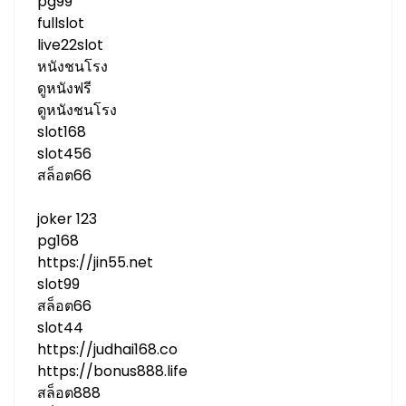
pg99
fullslot
live22slot
หนังชนโรง
ดูหนังฟรี
ดูหนังชนโรง
slot168
slot456
สล็อต66
joker 123
pg168
https://jin55.net
slot99
สล็อต66
slot44
https://judhai168.co
https://bonus888.life
สล็อต888