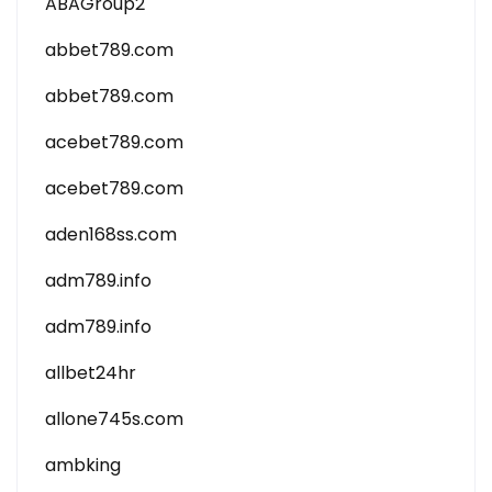
ABAGroup2
abbet789.com
abbet789.com
acebet789.com
acebet789.com
aden168ss.com
adm789.info
adm789.info
allbet24hr
allone745s.com
ambking