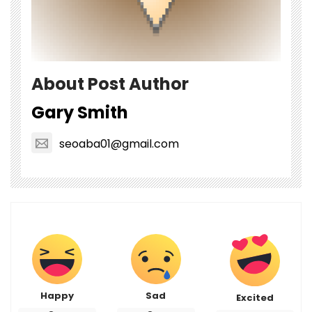
About Post Author
Gary Smith
seoaba01@gmail.com
Happy
Sad
Excited