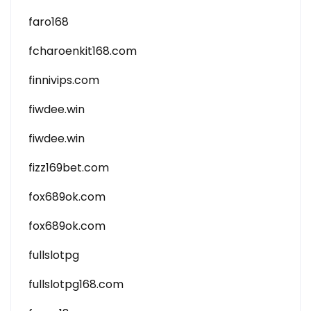
faro168
fcharoenkit168.com
finnivips.com
fiwdee.win
fiwdee.win
fizz169bet.com
fox689ok.com
fox689ok.com
fullslotpg
fullslotpg168.com