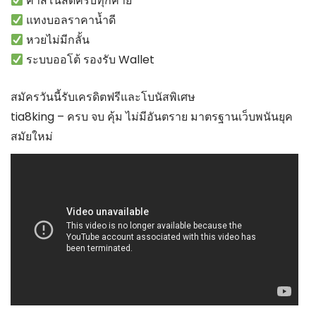
คาสิโนสดครบทุกค่าย
แทงบอลราคาน้ำดี
หวยไม่มีกลั้น
ระบบออโต้ รองรับ Wallet
สมัครวันนี้รับเครดิตฟรีและโบนัสพิเศษ
tia8king – ครบ จบ คุ้ม ไม่มีอันตราย มาตรฐานเว็บพนันยุค
สมัยใหม่