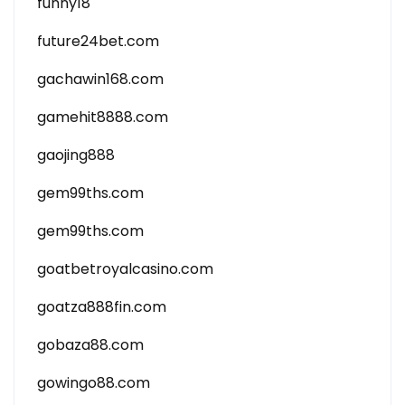
funny18
future24bet.com
gachawin168.com
gamehit8888.com
gaojing888
gem99ths.com
gem99ths.com
goatbetroyalcasino.com
goatza888fin.com
gobaza88.com
gowingo88.com