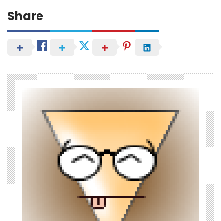
Share