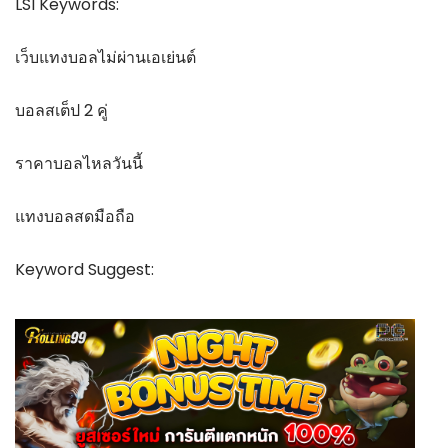
LSI Keywords:
เว็บแทงบอลไม่ผ่านเอเย่นต์
บอลสเต็ป 2 คู่
ราคาบอลไหลวันนี้
แทงบอลสดมือถือ
Keyword Suggest: