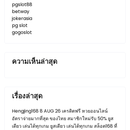
pgslot88
betway
jokerasia
pg slot
gogoslot
ความเห็นล่าสุด
เรื่องล่าสุด
Hengjing168 8 AUG 26 เครดิตฟรี หวยออนไลน์
อัตราจ่ายมากที่สุด ของไทย สมาชิกใหม่รับ 50% ยูส
เดียว เล่นได้ทุกเกม ยูสเดียว เล่นได้ทุกเกม สล็อต168 ที่