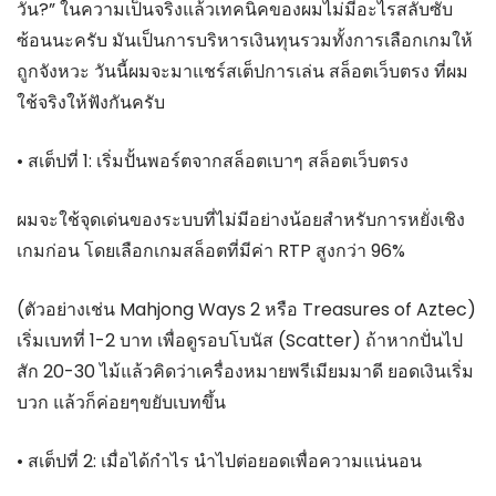
วัน?” ในความเป็นจริงแล้วเทคนิคของผมไม่มีอะไรสลับซับ
ซ้อนนะครับ มันเป็นการบริหารเงินทุนรวมทั้งการเลือกเกมให้
ถูกจังหวะ วันนี้ผมจะมาแชร์สเต็ปการเล่น สล็อตเว็บตรง ที่ผม
ใช้จริงให้ฟังกันครับ
• สเต็ปที่ 1: เริ่มปั้นพอร์ตจากสล็อตเบาๆ สล็อตเว็บตรง
ผมจะใช้จุดเด่นของระบบที่ไม่มีอย่างน้อยสำหรับการหยั่งเชิง
เกมก่อน โดยเลือกเกมสล็อตที่มีค่า RTP สูงกว่า 96%
(ตัวอย่างเช่น Mahjong Ways 2 หรือ Treasures of Aztec)
เริ่มเบทที่ 1-2 บาท เพื่อดูรอบโบนัส (Scatter) ถ้าหากปั่นไป
สัก 20-30 ไม้แล้วคิดว่าเครื่องหมายพรีเมียมมาดี ยอดเงินเริ่ม
บวก แล้วก็ค่อยๆขยับเบทขึ้น
• สเต็ปที่ 2: เมื่อได้กำไร นำไปต่อยอดเพื่อความแน่นอน