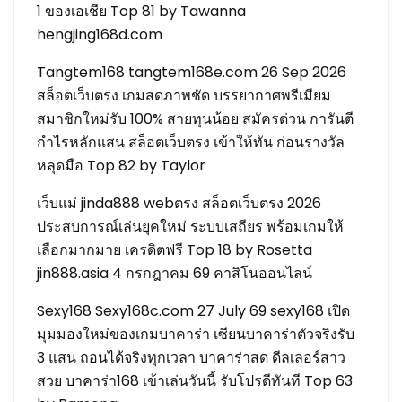
1 ของเอเชีย Top 81 by Tawanna
hengjing168d.com
Tangtem168 tangtem168e.com 26 Sep 2026
สล็อตเว็บตรง เกมสดภาพชัด บรรยากาศพรีเมียม
สมาชิกใหม่รับ 100% สายทุนน้อย สมัครด่วน การันตี
กำไรหลักแสน สล็อตเว็บตรง เข้าให้ทัน ก่อนรางวัล
หลุดมือ Top 82 by Taylor
เว็บแม่ jinda888 webตรง สล็อตเว็บตรง 2026
ประสบการณ์เล่นยุคใหม่ ระบบเสถียร พร้อมเกมให้
เลือกมากมาย เครดิตฟรี Top 18 by Rosetta
jin888.asia 4 กรกฎาคม 69 คาสิโนออนไลน์
Sexy168 Sexy168c.com 27 July 69 sexy168 เปิด
มุมมองใหม่ของเกมบาคาร่า เซียนบาคาร่าตัวจริงรับ
3 แสน ถอนได้จริงทุกเวลา บาคาร่าสด ดีลเลอร์สาว
สวย บาคาร่า168 เข้าเล่นวันนี้ รับโปรดีทันที Top 63