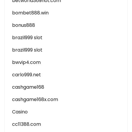
betworld369hot.com
bombet888.win
bonus888
brazil999 slot
brazil999 slot
bwvip4.com
carlo999.net
cashgame168
cashgame168x.com
Casino
cc11388.com