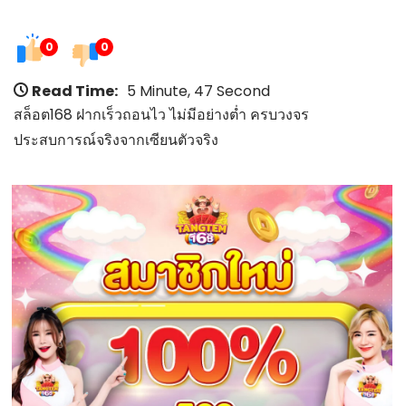
สกันเถอะ 8 มิ.ย. 26
0
0
Read Time:
5 Minute, 47 Second
สล็อต168 ฝากเร็วถอนไว ไม่มีอย่างต่ำ ครบวงจร
ประสบการณ์จริงจากเซียนตัวจริง