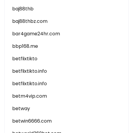
baj88thb
baj88thbz.com
bar4game24hr.com
bbp168.me
betflixtikto
betflixtikto.info
betflixtikto.info
betm4vip.com
betway
betwin6666.com