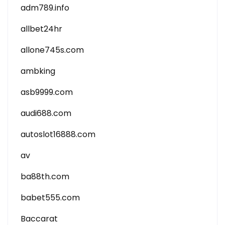
adm789.info
allbet24hr
allone745s.com
ambking
asb9999.com
audi688.com
autoslot16888.com
av
ba88th.com
babet555.com
Baccarat