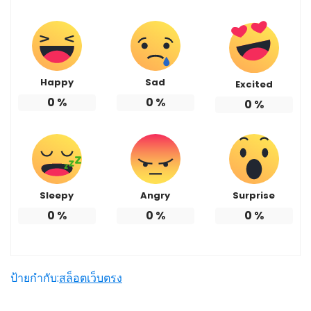
Happy
Sad
Excited
0
%
0
%
0
%
Sleepy
Angry
Surprise
0
%
0
%
0
%
ป้ายกำกับ:
สล็อตเว็บตรง