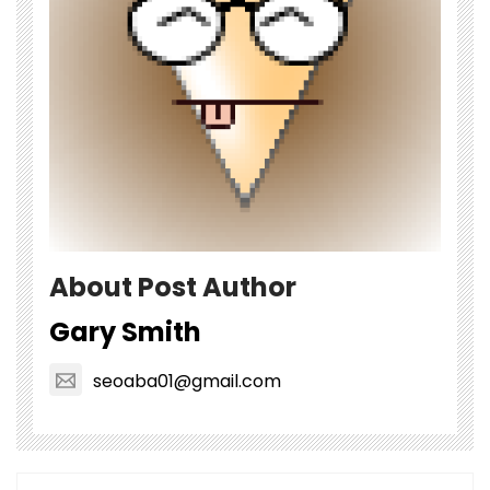
About Post Author
Gary Smith
seoaba01@gmail.com