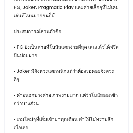
PG, Joker, Pragmatic Play และค่ายเล็กๆที่ไม่เคย
เล่นที่ไหนมาก่อนก็มี
ประสบการณ์ส่วนตัวคือ
• PG ยังเป็นค่ายที่โบนัสแตกง่ายที่สุด เล่นแล้วได้ฟรีส
ปินบ่อยมาก
• Joker มีจังหวะแตกหนักแต่ว่าต้องรอคอยจังหวะ
ดีๆ
• ค่ายนอกบางค่าย ภาพงามมาก แต่ว่าโบนัสออกช้า
กว่าบางส่วน
• เกมใหม่ๆที่เพิ่มเข้ามาทุกเดือน ทำให้ไม่ทราบสึก
เบื่อเลย