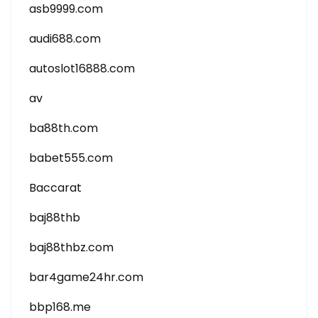
asb9999.com
audi688.com
autoslot16888.com
av
ba88th.com
babet555.com
Baccarat
baj88thb
baj88thbz.com
bar4game24hr.com
bbp168.me