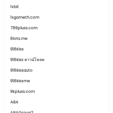
1xbit
1xgameth.com
789pluss.com
8lots.me
918Kiss
918kiss ดาวน์โหลด
918kissauto
918kissme
9kpluss.com
ABA
ABAGroup2