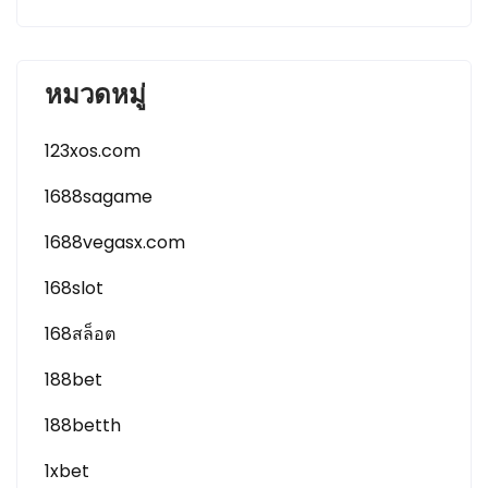
หมวดหมู่
123xos.com
1688sagame
1688vegasx.com
168slot
168สล็อต
188bet
188betth
1xbet