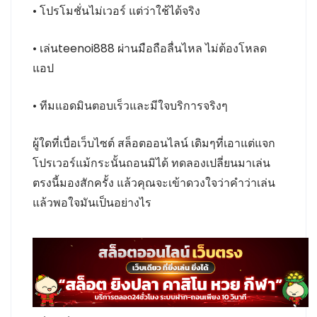
• โปรโมชั่นไม่เวอร์ แต่ว่าใช้ได้จริง
• เล่นteenoi888 ผ่านมือถือลื่นไหล ไม่ต้องโหลด
แอป
• ทีมแอดมินตอบเร็วและมีใจบริการจริงๆ
ผู้ใดที่เบื่อเว็บไซต์ สล็อตออนไลน์ เดิมๆที่เอาแต่แจก
โปรเวอร์แม้กระนั้นถอนมิได้ ทดลองเปลี่ยนมาเล่น
ตรงนี้มองสักครั้ง แล้วคุณจะเข้าดวงใจว่าคำว่าเล่น
แล้วพอใจมันเป็นอย่างไร