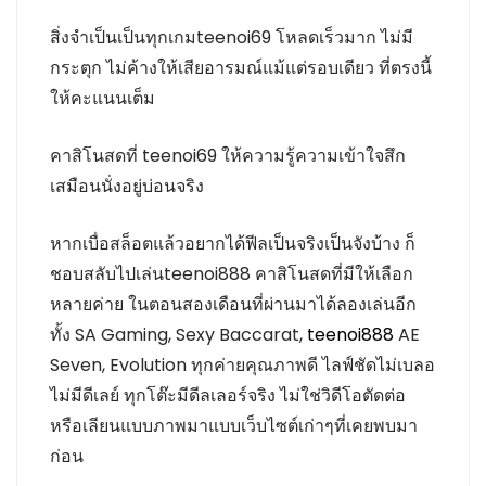
สิ่งจำเป็นเป็นทุกเกมteenoi69 โหลดเร็วมาก ไม่มี
กระตุก ไม่ค้างให้เสียอารมณ์แม้แต่รอบเดียว ที่ตรงนี้
ให้คะแนนเต็ม
คาสิโนสดที่ teenoi69 ให้ความรู้ความเข้าใจสึก
เสมือนนั่งอยู่บ่อนจริง
หากเบื่อสล็อตแล้วอยากได้ฟีลเป็นจริงเป็นจังบ้าง ก็
ชอบสลับไปเล่นteenoi888 คาสิโนสดที่มีให้เลือก
หลายค่าย ในตอนสองเดือนที่ผ่านมาได้ลองเล่นอีก
ทั้ง SA Gaming, Sexy Baccarat,
teenoi888
AE
Seven, Evolution ทุกค่ายคุณภาพดี ไลฟ์ชัดไม่เบลอ
ไม่มีดีเลย์ ทุกโต๊ะมีดีลเลอร์จริง ไม่ใช่วิดีโอตัดต่อ
หรือเลียนแบบภาพมาแบบเว็บไซต์เก่าๆที่เคยพบมา
ก่อน