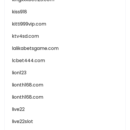
kiss918
kitti999vip.com
ktv4sd.com
lalikabetsgame.com
lcbet444.com
lion123
lionth168.com
lionth168.com
live22
live22slot