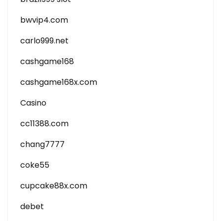
bwvip4.com
carlo999.net
cashgame168
cashgame168x.com
Casino
cc11388.com
chang7777
coke55
cupcake88x.com
debet