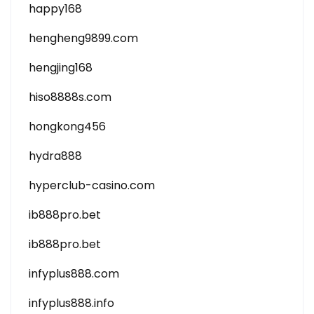
happy168
hengheng9899.com
hengjing168
hiso8888s.com
hongkong456
hydra888
hyperclub-casino.com
ib888pro.bet
ib888pro.bet
infyplus888.com
infyplus888.info