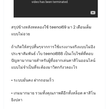
สรุปข้างหลังทดลองใช้ teenoi69 มา 2 เดือนเต็ม
แบบไม่อวย
ถ้าเกิดให้สรุปสั้นๆจากการใช้แรงงานจริงแบบไม่อิง
ประชาสัมพันธ์ เว็บ teenoi888 เป็นเว็บไซต์ที่ตอบ
ปัญหามากมายสำหรับผู้ที่อยากเล่นคาสิโนออนไลน์
แบบไม่จำเป็นที่จะต้องมาวิตกกังวลอะไร
• ระบบมั่นคง ฝากถอนเร็ว
• เกมมากมาย รวมทั้งคุณภาพดีอีกทั้งสล็อต คาสิโน
ยิงปลา