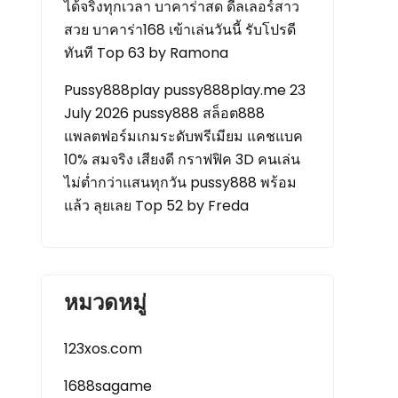
ได้จริงทุกเวลา บาคาร่าสด ดีลเลอร์สาว
สวย บาคาร่า168 เข้าเล่นวันนี้ รับโปรดี
ทันที Top 63 by Ramona
Pussy888play pussy888play.me 23
July 2026 pussy888 สล็อต888
แพลตฟอร์มเกมระดับพรีเมียม แคชแบค
10% สมจริง เสียงดี กราฟฟิค 3D คนเล่น
ไม่ต่ำกว่าแสนทุกวัน pussy888 พร้อม
แล้ว ลุยเลย Top 52 by Freda
หมวดหมู่
123xos.com
1688sagame