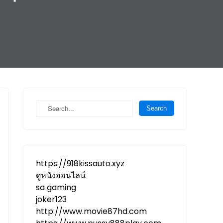
https://918kissauto.xyz
ดูหนังออนไลน์
sa gaming
joker123
http://www.movie87hd.com