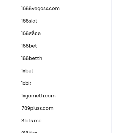
1688vegasx.com
168slot
168สล็อต
188bet
188betth
1xbet
1xbit
1xgameth.com
789pluss.com
8lots.me