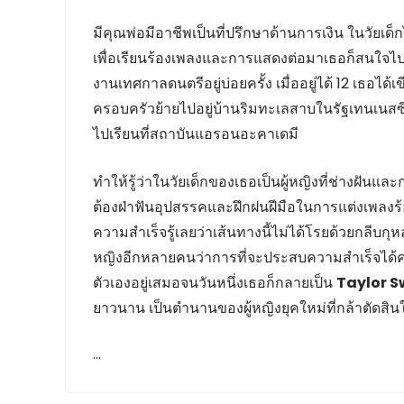
มีคุณพ่อมีอาชีพเป็นที่ปรึกษาด้านการเงิน ในวัย
เพื่อเรียนร้องเพลงและการแสดงต่อมาเธอก็สนใจไปใ
งานเทศกาลดนตรีอยู่บ่อยครั้ง เมื่ออยู่ได้ 12 เธอได้
ครอบครัวย้ายไปอยู่บ้านริมทะเลสาบในรัฐเทนเนสซี แ
ไปเรียนที่สถาบันแอรอนอะคาเดมี
ทำให้รู้ว่าในวัยเด็กของเธอเป็นผู้หญิงที่ช่างฝันแ
ต้องฝ่าฟันอุปสรรคและฝึกฝนฝีมือในการแต่งเพลงร
ความสำเร็จรู้เลยว่าเส้นทางนี้ไม่ได้โรยด้วยกลีบกุ
หญิงอีกหลายคนว่าการที่จะประสบความสำเร็จได้คว
ตัวเองอยู่เสมอจนวันหนึ่งเธอก็กลายเป็น
Taylor S
ยาวนาน เป็นตำนานของผู้หญิงยุคใหม่ที่กล้าตัดสิน
…