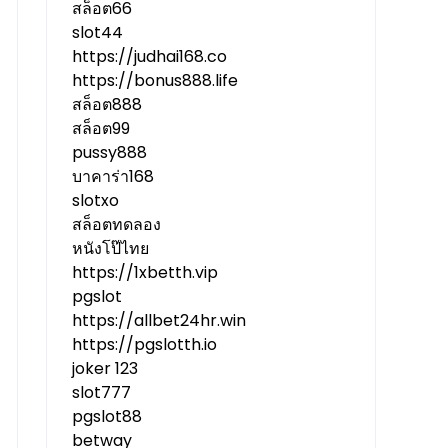
สล็อต66
slot44
https://judhai168.co
https://bonus888.life
สล็อต888
สล็อต99
pussy888
บาคาร่า168
slotxo
สล็อตทดลอง
หนังโป๊ไทย
https://1xbetth.vip
pgslot
https://allbet24hr.win
https://pgslotth.io
joker 123
slot777
pgslot88
betway