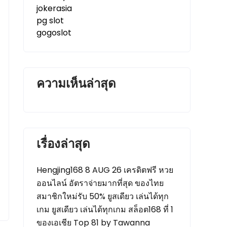
jokerasia
pg slot
gogoslot
ความเห็นล่าสุด
เรื่องล่าสุด
Hengjing168 8 AUG 26 เครดิตฟรี หวย
ออนไลน์ อัตราจ่ายมากที่สุด ของไทย
สมาชิกใหม่รับ 50% ยูสเดียว เล่นได้ทุก
เกม ยูสเดียว เล่นได้ทุกเกม สล็อต168 ที่ 1
ของเอเชีย Top 81 by Tawanna