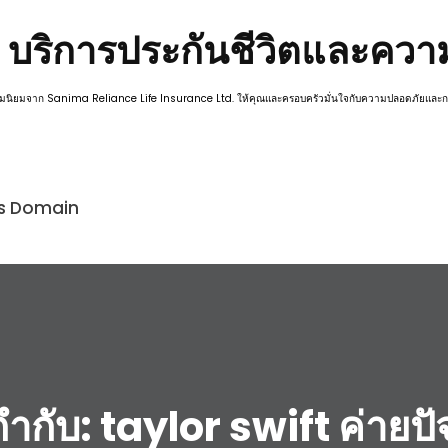
 บริการประกันชีวิตและความเ
ับความนิยมจาก Sanima Reliance Life Insurance Ltd. ให้คุณและครอบครัวมั่นใจกับความปลอดภัยแล
is Domain
กำกับ:
taylor swift ค่ายปัจ