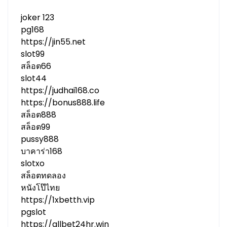
joker 123
pg168
https://jin55.net
slot99
สล็อต66
slot44
https://judhai168.co
https://bonus888.life
สล็อต888
สล็อต99
pussy888
บาคาร่า168
slotxo
สล็อตทดลอง
หนังโป๊ไทย
https://1xbetth.vip
pgslot
https://allbet24hr.win