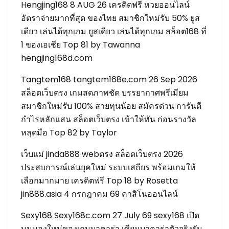
Hengjing168 8 AUG 26 เครดิตฟรี หวยออนไลน์
อัตราจ่ายมากที่สุด ของไทย สมาชิกใหม่รับ 50% ยูส
เดียว เล่นได้ทุกเกม ยูสเดียว เล่นได้ทุกเกม สล็อต168 ที่
1 ของเอเชีย Top 81 by Tawanna
hengjing168d.com
Tangtem168 tangtem168e.com 26 Sep 2026
สล็อตเว็บตรง เกมสดภาพชัด บรรยากาศพรีเมียม
สมาชิกใหม่รับ 100% สายทุนน้อย สมัครด่วน การันตี
กำไรหลักแสน สล็อตเว็บตรง เข้าให้ทัน ก่อนรางวัล
หลุดมือ Top 82 by Taylor
เว็บแม่ jinda888 webตรง สล็อตเว็บตรง 2026
ประสบการณ์เล่นยุคใหม่ ระบบเสถียร พร้อมเกมให้
เลือกมากมาย เครดิตฟรี Top 18 by Rosetta
jin888.asia 4 กรกฎาคม 69 คาสิโนออนไลน์
Sexy168 Sexy168c.com 27 July 69 sexy168 เปิด
มุมมองใหม่ของเกมบาคาร่า เซียนบาคาร่าตัวจริงรับ