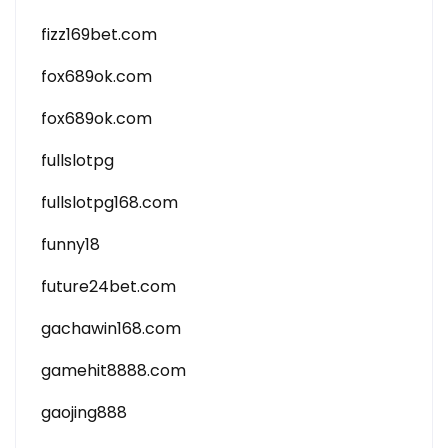
fizz169bet.com
fox689ok.com
fox689ok.com
fullslotpg
fullslotpg168.com
funny18
future24bet.com
gachawin168.com
gamehit8888.com
gaojing888