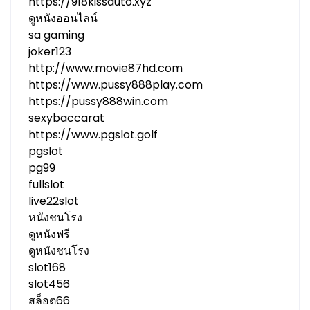
https://918kissauto.xyz
ดูหนังออนไลน์
sa gaming
joker123
http://www.movie87hd.com
https://www.pussy888play.com
https://pussy888win.com
sexybaccarat
https://www.pgslot.golf
pgslot
pg99
fullslot
live22slot
หนังชนโรง
ดูหนังฟรี
ดูหนังชนโรง
slot168
slot456
สล็อต66