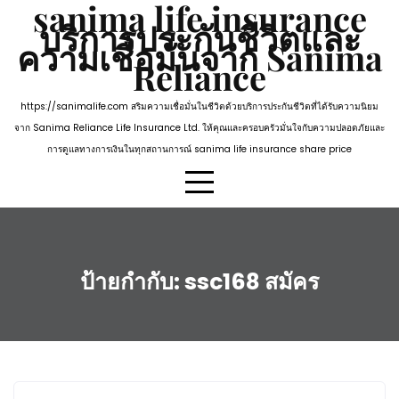
sanima life insurance
Skip
บริการประกันชีวิตและ
to
ความเชื่อมั่นจาก Sanima
content
Reliance
https://sanimalife.com สริมความเชื่อมั่นในชีวิตด้วยบริการประกันชีวิตที่ได้รับความนิยม
จาก Sanima Reliance Life Insurance Ltd. ให้คุณและครอบครัวมั่นใจกับความปลอดภัยและ
การดูแลทางการเงินในทุกสถานการณ์ sanima life insurance share price
ป้ายกำกับ:
ssc168 สมัคร