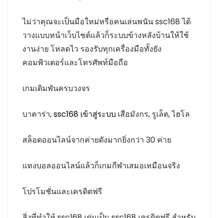
ไม่ว่าคุณจะเป็นมือใหม่หรือคนเล่นพนัน ssc168 ได้
วางแบบหน้าเว็บไซต์แล้วก็ระบบข้างหลังบ้านให้ใช้
งานง่าย โหลดไว รองรับทุกเครื่องมือทั้งยัง
คอมพิวเตอร์และโทรศัพท์มือถือ
เกมเดิมพันครบวงจร
บาคาร่า,
ssc168 เข้าสู่ระบบ
เสือมังกร, รูเล็ต, ไฮโล
สล็อตออนไลน์จากค่ายดังมากยิ่งกว่า 30 ค่าย
แทงบอลออนไลน์แล้วก็เกมกีฬาเสมอเหมือนจริง
โปรโมชั่นและเครดิตฟรี
สิ่งที่ทำให้ ssc168 เด่นเป็น ssc168 เครดิตฟรี สำหรับ