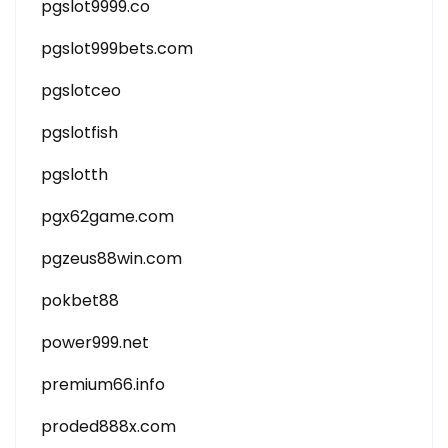
pgslot9999.co
pgslot999bets.com
pgslotceo
pgslotfish
pgslotth
pgx62game.com
pgzeus88win.com
pokbet88
power999.net
premium66.info
proded888x.com