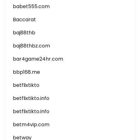
babet555.com
Baccarat
baj88thb
baj88thbz.com
bar4game24hr.com
bbp168.me
betflixtikto
betflixtikto.info
betflixtikto.info
betm4vip.com
betway