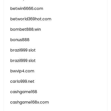
betwin6666.com
betworld369hot.com
bombet888.win
bonus888
brazil999 slot
brazil999 slot
bwvip4.com
carlo999.net
cashgame168
cashgame168x.com