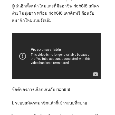
ผู้เล่นอีกทั้งหน้าใหม่และก็มืออาชีพ rich818 สมัคร
ง่าย ไม่ยุ่งยาก พร้อม rich818 เครดิตฟรี ต้อนรับ
สมาชิกใหม่แบบจัดเต็ม
ข้อดีของการเลือกเล่นกับ rich818
1. ระบบสมัครสมาชิกแล้วก็เข้าระบบที่สบาย