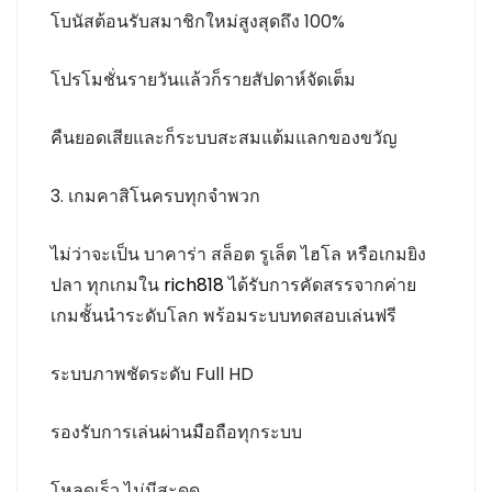
โบนัสต้อนรับสมาชิกใหม่สูงสุดถึง 100%
โปรโมชั่นรายวันแล้วก็รายสัปดาห์จัดเต็ม
คืนยอดเสียและก็ระบบสะสมแต้มแลกของขวัญ
3. เกมคาสิโนครบทุกจำพวก
ไม่ว่าจะเป็น บาคาร่า สล็อต รูเล็ต ไฮโล หรือเกมยิง
ปลา ทุกเกมใน
rich818
ได้รับการคัดสรรจากค่าย
เกมชั้นนำระดับโลก พร้อมระบบทดสอบเล่นฟรี
ระบบภาพชัดระดับ Full HD
รองรับการเล่นผ่านมือถือทุกระบบ
โหลดเร็ว ไม่มีสะดุด