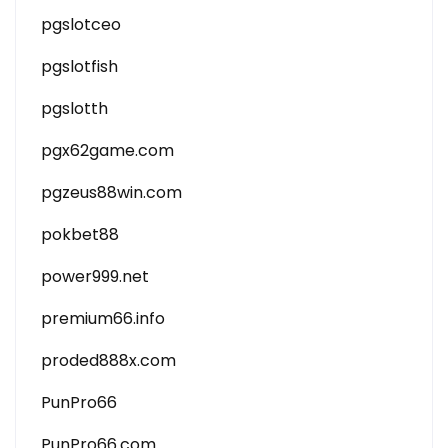
pgslotceo
pgslotfish
pgslotth
pgx62game.com
pgzeus88win.com
pokbet88
power999.net
premium66.info
proded888x.com
PunPro66
PunPro66.com