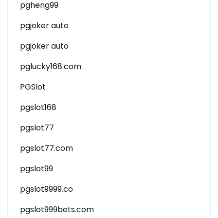
pgheng99
pgjoker auto
pgjoker auto
pglucky168.com
PGSlot
pgslot168
pgslot77
pgslot77.com
pgslot99
pgslot9999.co
pgslot999bets.com