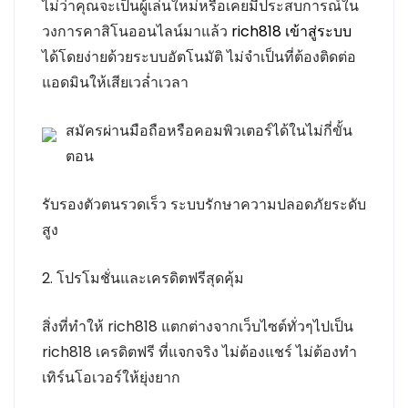
ไม่ว่าคุณจะเป็นผู้เล่นใหม่หรือเคยมีประสบการณ์ใน
วงการคาสิโนออนไลน์มาแล้ว
rich818 เข้าสู่ระบบ
ได้โดยง่ายด้วยระบบอัตโนมัติ ไม่จำเป็นที่ต้องติดต่อ
แอดมินให้เสียเวล่ำเวลา
สมัครผ่านมือถือหรือคอมพิวเตอร์ได้ในไม่กี่ขั้น
ตอน
รับรองตัวตนรวดเร็ว ระบบรักษาความปลอดภัยระดับ
สูง
2. โปรโมชั่นและเครดิตฟรีสุดคุ้ม
สิ่งที่ทำให้ rich818 แตกต่างจากเว็บไซต์ทั่วๆไปเป็น
rich818 เครดิตฟรี ที่แจกจริง ไม่ต้องแชร์ ไม่ต้องทำ
เทิร์นโอเวอร์ให้ยุ่งยาก