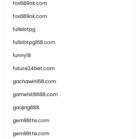
fox689ok.com
fox689ok.com
fullslotpg
fullslotpg168.com
funny18
future24bet.com
gachawin168.com
gamehit8888.com
gaojing888
gem99ths.com
gem99ths.com