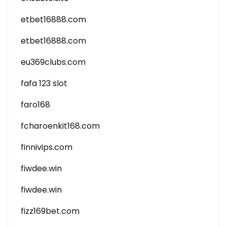
etbet16888.com
etbet16888.com
eu369clubs.com
fafa 123 slot
faro168
fcharoenkit168.com
finnivips.com
fiwdee.win
fiwdee.win
fizz169bet.com