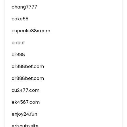
chang7777
coke55
cupcake88x.com
debet
dr888
dr888bet.com
dr888bet.com
du2477.com
ek4567.com
enjoy24.fun
erisauto.site