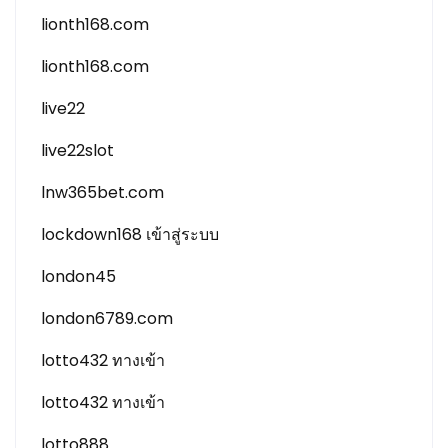
lionth168.com
lionth168.com
live22
live22slot
lnw365bet.com
lockdown168 เข้าสู่ระบบ
london45
london6789.com
lotto432 ทางเข้า
lotto432 ทางเข้า
lotto888