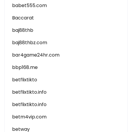
babet555.com
Baccarat
baj88thb
baj88thbz.com
bar4game24hr.com
bbp168.me
betflixtikto
betflixtikto.info
betflixtikto.info
betm4vip.com
betway