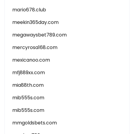
mario678.club
meekin365day.com
megawaysbet789.com
mercyrosa168.com
mexicanoo.com
mfj889xx.com
mia88th.com
mib555s.com
mib555s.com
mmgoldsbets.com