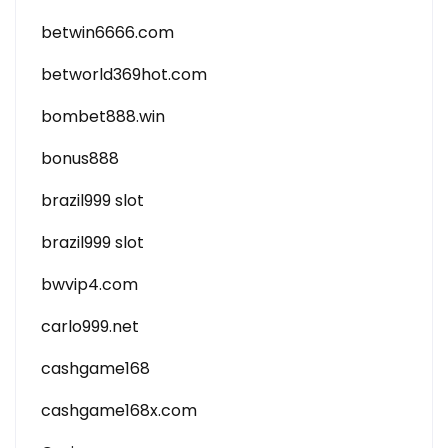
betwin6666.com
betworld369hot.com
bombet888.win
bonus888
brazil999 slot
brazil999 slot
bwvip4.com
carlo999.net
cashgame168
cashgame168x.com