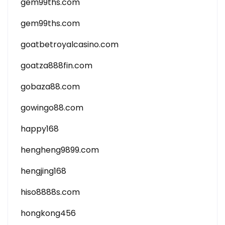
gem99ths.com
gem99ths.com
goatbetroyalcasino.com
goatza888fin.com
gobaza88.com
gowingo88.com
happy168
hengheng9899.com
hengjing168
hiso8888s.com
hongkong456