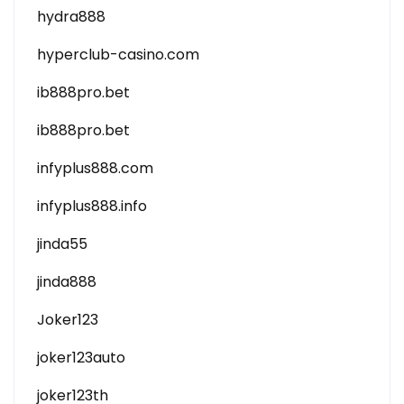
hydra888
hyperclub-casino.com
ib888pro.bet
ib888pro.bet
infyplus888.com
infyplus888.info
jinda55
jinda888
Joker123
joker123auto
joker123th