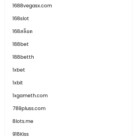
1688vegasx.com
168slot
168สล็อต
188bet
188betth
1xbet
1xbit
1xgameth.com
789pluss.com
8lots.me
918Kiss