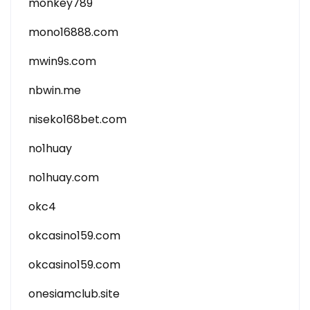
monkey789
mono16888.com
mwin9s.com
nbwin.me
niseko168bet.com
no1huay
no1huay.com
okc4
okcasino159.com
okcasino159.com
onesiamclub.site