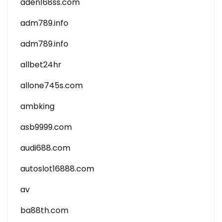
aden168ss.com
adm789.info
adm789.info
allbet24hr
allone745s.com
ambking
asb9999.com
audi688.com
autoslot16888.com
av
ba88th.com