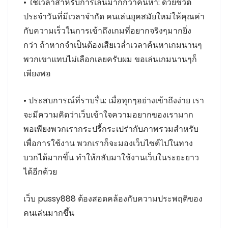
• ใช้เวลาสำหรับการเล่นมากกว่าค้นหา: ด้วยชีวิต
ประจำวันที่มีเวลาจำกัด คนเล่นยุคสมัยใหม่ให้คุณค่า
กับความเร็วในการเข้าถึงเกมที่อยากจริงๆมากยิ่ง
กว่า ถ้าหากจำเป็นต้องเสียเวล่ำเวลาค้นหาเกมนานๆ
พวกเขาแทบไม่เลือกเลยครับผม ขอเล่นเกมนานๆก็
เพียงพอ
• ประสบการณ์ที่ราบรื่น: เมื่อทุกๆอย่างเข้าถึงง่าย เรา
จะมีความคิดว่าเว็บเข้าใจความอยากของเรามาก
พอเพียงพวกเรากระปรี้กระเปร่ากับภาพรวมสำหรับ
เพื่อการใช้งาน พวกเราก็จะมองเว็บไซต์ไปในทาง
บวกได้มากขึ้น ทำให้กลับมาใช้งานเว็บในระยะยาว
ได้อีกด้วย
เว็บ pussy888 ต้องสอดคล้องกับความประพฤติของ
คนเล่นมากขึ้น