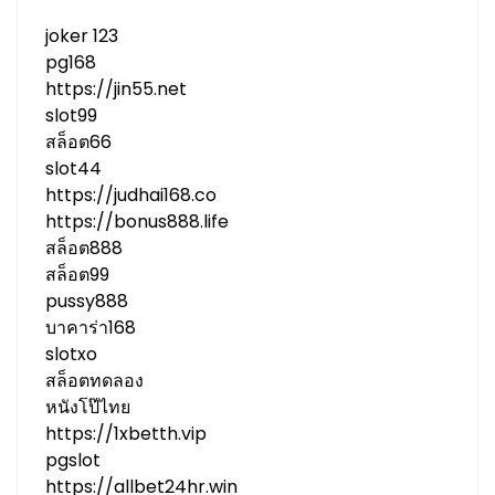
joker 123
pg168
https://jin55.net
slot99
สล็อต66
slot44
https://judhai168.co
https://bonus888.life
สล็อต888
สล็อต99
pussy888
บาคาร่า168
slotxo
สล็อตทดลอง
หนังโป๊ไทย
https://1xbetth.vip
pgslot
https://allbet24hr.win