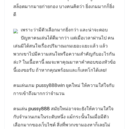
สล็อตมากมายก่ายกอง บางคนคิดว่า ยิ่งเกมมากก็ยิ่ง
ดี
เพราะว่ามีตัวเลือกมากยิ่งกว่า และน่าจะตอบ
ปัญหาคนเล่นได้ดีมากว่า แต่เมื่อเวลาผ่านไป คน
เล่นมิได้สนใจเรื่องปริมาณเกมเยอะแยะแล้ว แล้ว
พวกเขาไปมีความสนใจหรือความสำคัญกับอะไรกัน
ล่ะ? ในเนื้อหานี้ ผมจะพาคุณมาหาคำตอบของหัวข้อ
นี้เองขอรับ ถ้าหากคุณพร้อมและก็เลทโกได้เลย!
คนเล่นเกม pussy888win ยุคใหม่ ให้ความใส่ใจกับ
การเข้าถึงมากกว่าจำนวน
คนเล่น
pussy888
สมัยใหม่อาจจะยังให้ความใส่ใจ
กับจำนวนเกมในระดับหนึ่ง แม้กระนั้นในเมื่อมีตัว
เลือกมากของเว็บไซต์ สิ่งที่พวกเขามองหาก็เลยไม่