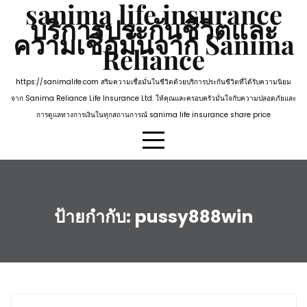
sanima life insurance
Skip
บริการประกันชีวิตและ
to
ความเชื่อมั่นจาก Sanima
content
Reliance
https://sanimalife.com สริมความเชื่อมั่นในชีวิตด้วยบริการประกันชีวิตที่ได้รับความนิยม
จาก Sanima Reliance Life Insurance Ltd. ให้คุณและครอบครัวมั่นใจกับความปลอดภัยและ
การดูแลทางการเงินในทุกสถานการณ์ sanima life insurance share price
ป้ายกำกับ:
pussy888win