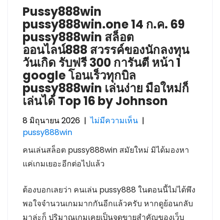
Pussy888win
pussy888win.one 14 ก.ค. 69
pussy888win สล็อต
ออนไลน์888 สวรรค์ของนักลงทุน
วันเกิด รับฟรี 300 การันตี หน้า 1
google โอนเร็วทุกบิล
pussy888win เล่นง่าย มือใหม่ก็
เล่นได้ Top 16 by Johnson
8 มิถุนายน 2026
|
ไม่มีความเห็น
|
pussy888win
คนเล่นสล็อต pussy888win สมัยใหม่ มิได้มองหา
แค่เกมเยอะอีกต่อไปแล้ว
ต้องบอกเลยว่า คนเล่น pussy888 ในตอนนี้ไม่ได้พึง
พอใจจำนวนเกมมากกันอีกแล้วครับ หากดูย้อนกลับ
มาล่ะก็ ปริมาณเกมเคยเป็นจุดขายสำคัญของเว็บ