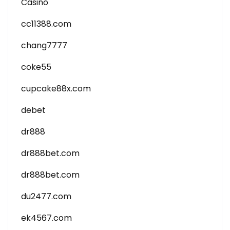
Casino
cc11388.com
chang7777
coke55
cupcake88x.com
debet
dr888
dr888bet.com
dr888bet.com
du2477.com
ek4567.com