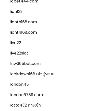
lcbet444.com
lion123
lionth168.com
lionth168.com
live22
live22slot
lnw365bet.com
lockdown168 เข้าสู่ระบบ
london45
london6789.com
lotto432 ทางเข้า