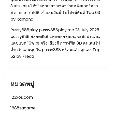
3 แสน ถอนได้จริงทุกเวลา บาคาร่าสด ดีลเลอร์สาว
สวย บาคาร่า168 เข้าเล่นวันนี้ รับโปรดีทันที Top 63
by Ramona
Pussy888play pussy888play.me 23 July 2026
pussy888 สล็อต888 แพลตฟอร์มเกมระดับพรีเมียม
แคชแบค 10% สมจริง เสียงดี กราฟฟิค 3D คนเล่นไม่
ต่ำกว่าแสนทุกวัน pussy888 พร้อมแล้ว ลุยเลย Top
52 by Freda
หมวดหมู่
123xos.com
1688sagame