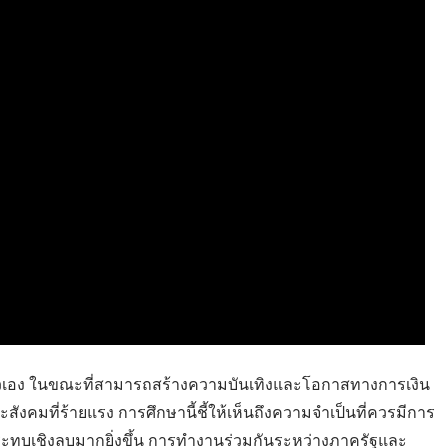
นตัวเอง ในขณะที่สามารถสร้างความบันเทิงและโอกาสทางการเงิน
ังคมที่ร้ายแรง การศึกษานี้ชี้ให้เห็นถึงความจำเป็นที่ควรมีการ
ะทบเชิงลบมากยิ่งขึ้น การทำงานร่วมกันระหว่างภาครัฐและ