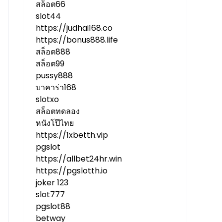
สล็อต66
slot44
https://judhai168.co
https://bonus888.life
สล็อต888
สล็อต99
pussy888
บาคาร่า168
slotxo
สล็อตทดลอง
หนังโป๊ไทย
https://1xbetth.vip
pgslot
https://allbet24hr.win
https://pgslotth.io
joker 123
slot777
pgslot88
betway