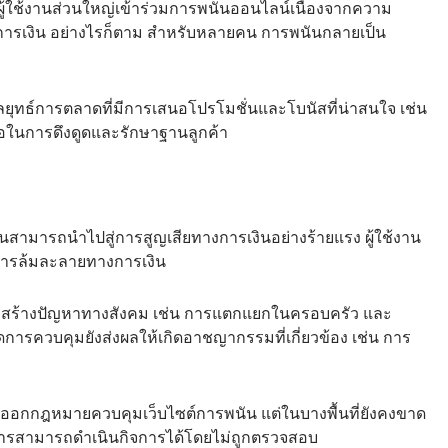
ู้ใช้งานส่วนใหญ่เข้าร่วมการพนันออนไลน์เนื่องจากความ
รเงิน อย่างไรก็ตาม สำหรับหลายคน การพนันกลายเป็น
กลยุทธ์การตลาดที่มีการเสนอโปรโมชั่นและโบนัสที่น่าสนใจ เช่น
งมือในการดึงดูดและรักษาฐานลูกค้า
นสามารถนำไปสู่การสูญเสียทางการเงินอย่างร้ายแรง ผู้ใช้งาน
การล้มละลายทางการเงิน
สร้างปัญหาทางสังคม เช่น การแตกแยกในครอบครัว และ
ารควบคุมยังส่งผลให้เกิดอาชญากรรมที่เกี่ยวข้อง เช่น การ
รออกกฎหมายควบคุมเว็บไซต์การพนัน แต่ในบางพื้นที่ยังคงขาด
อบการสามารถดำเนินกิจการได้โดยไม่ถูกตรวจสอบ