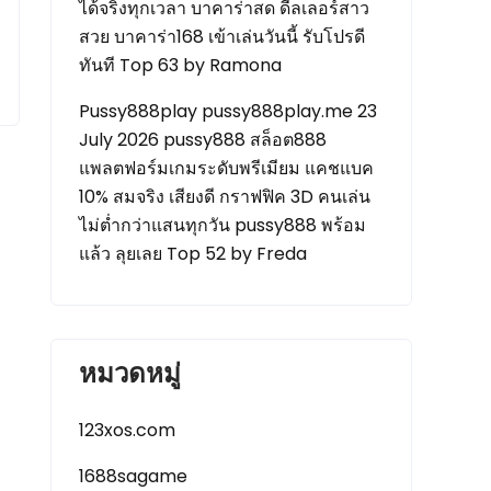
ได้จริงทุกเวลา บาคาร่าสด ดีลเลอร์สาว
สวย บาคาร่า168 เข้าเล่นวันนี้ รับโปรดี
ทันที Top 63 by Ramona
Pussy888play pussy888play.me 23
July 2026 pussy888 สล็อต888
แพลตฟอร์มเกมระดับพรีเมียม แคชแบค
10% สมจริง เสียงดี กราฟฟิค 3D คนเล่น
ไม่ต่ำกว่าแสนทุกวัน pussy888 พร้อม
แล้ว ลุยเลย Top 52 by Freda
หมวดหมู่
123xos.com
1688sagame