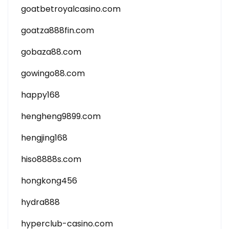
goatbetroyalcasino.com
goatza888fin.com
gobaza88.com
gowingo88.com
happy168
hengheng9899.com
hengjing168
hiso8888s.com
hongkong456
hydra888
hyperclub-casino.com