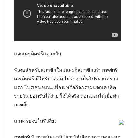
แจกเครดิตฟรีแต่ละวัน
พิเศษสำหรับสมาชิกใหม่และก็สมาชิกเก่า mwin9
เครดิตฟรี มีให้รับตลอด ไม่ว่าจะเป็นโปรฝากคราว
แรก โปรเสนอแนะเพื่อน หรือกิจกรรมแจกเครดิต
รายวัน ยอมรับได้ง่าย ใช้ได้จริง ถอนออกได้เมื่อทำ
ยอดถึง
เกมครบจบในที่เดียว
mwin9 มีเกมพนันนานัปการให้เลือก ครอบคลุมทุก