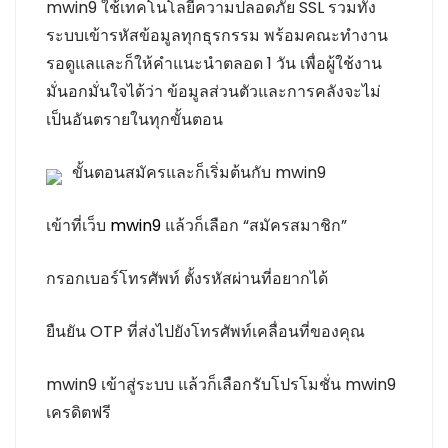
mwin9 ใช้เทคโนโลยีความปลอดภัย SSL รวมทั้ง
ระบบเข้ารหัสข้อมูลทุกธุรกรรม พร้อมคณะทำงาน
รอดูแลและก็ให้คำแนะนำตลอด 1 วัน เพื่อผู้ใช้งาน
มั่นอกมั่นใจได้ว่า ข้อมูลส่วนตัวและการคลังจะไม่
เป็นอันตรายในทุกขั้นตอน
ขั้นตอนสมัครและก็เริ่มต้นกับ mwin9
เข้าที่เว็บ
mwin9
แล้วก็เลือก “สมัครสมาชิก”
กรอกเบอร์โทรศัพท์ ตั้งรหัสผ่านที่อยากได้
ยืนยัน OTP ที่ส่งไปยังโทรศัพท์เคลื่อนที่ของคุณ
mwin9 เข้าสู่ระบบ แล้วก็เลือกรับโปรโมชั่น mwin9
เครดิตฟรี