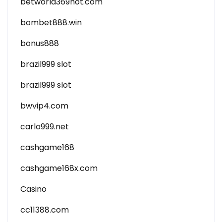
betworld369hot.com
bombet888.win
bonus888
brazil999 slot
brazil999 slot
bwvip4.com
carlo999.net
cashgame168
cashgame168x.com
Casino
cc11388.com