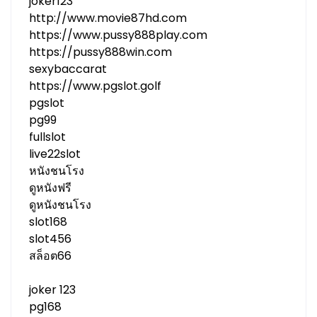
joker123
http://www.movie87hd.com
https://www.pussy888play.com
https://pussy888win.com
sexybaccarat
https://www.pgslot.golf
pgslot
pg99
fullslot
live22slot
หนังชนโรง
ดูหนังฟรี
ดูหนังชนโรง
slot168
slot456
สล็อต66
joker 123
pg168