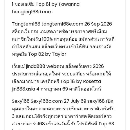
1 ของเอเชีย Top 81 by Tawanna
hengjing168d.com
Tangtem168 tangtem168e.com 26 Sep 2026
สล็อตเว็บตรง เกมสดภาพชัด บรรยากาศพรีเมียม
สมาชิกใหม่รับ 100% สายทุนน้อย สมัครด่วน การันตี
กำไรหลักแสน สล็อตเว็บตรง เข้าให้ทัน ก่อนรางวัล
หลุดมือ Top 82 by Taylor
เว็บแม่ jinda888 webตรง สล็อตเว็บตรง 2026
ประสบการณ์เล่นยุคใหม่ ระบบเสถียร พร้อมเกมให้
เลือกมากมาย เครดิตฟรี Top 18 by Rosetta
jin888.asia 4 กรกฎาคม 69 คาสิโนออนไลน์
Sexy168 Sexy168c.com 27 July 69 sexy168 เปิด
มุมมองใหม่ของเกมบาคาร่า เซียนบาคาร่าตัวจริงรับ
3 แสน ถอนได้จริงทุกเวลา บาคาร่าสด ดีลเลอร์สาว
สวย บาคาร่า168 เข้าเล่นวันนี้ รับโปรดีทันที Top 63