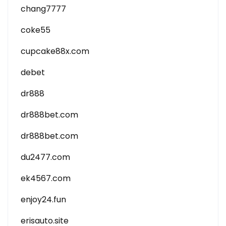
chang7777
coke55
cupcake88x.com
debet
dr888
dr888bet.com
dr888bet.com
du2477.com
ek4567.com
enjoy24.fun
erisauto.site