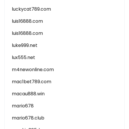
luckycat789.com
luis16888.com
luis16888.com
luke999.net
lux555.net
m4newonline.com
mac1bet789.com
macau888.win
mario678
mario678.club