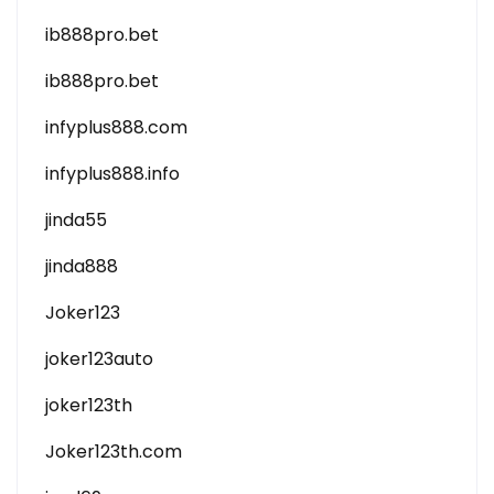
ib888pro.bet
ib888pro.bet
infyplus888.com
infyplus888.info
jinda55
jinda888
Joker123
joker123auto
joker123th
Joker123th.com