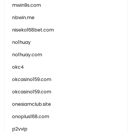
mwin9s.com
nbwin.me
niseko168bet.com
no1huay
no1huay.com
okc4
okcasino159.com
okcasino159.com
onesiamclub.site
onoplus168.com
p2vvip