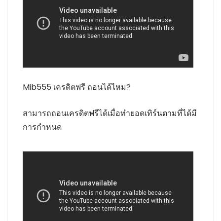
Mib555 เครดิตฟรี ถอนได้ไหม?
สามารถถอนเครดิตฟรีได้เมื่อทำยอดเทิร์นตามที่ได้มี
การกำหนด