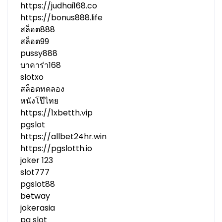
https://judhai168.co
https://bonus888.life
สล็อต888
สล็อต99
pussy888
บาคาร่า168
slotxo
สล็อตทดลอง
หนังโป๊ไทย
https://1xbetth.vip
pgslot
https://allbet24hr.win
https://pgslotth.io
joker 123
slot777
pgslot88
betway
jokerasia
pg slot