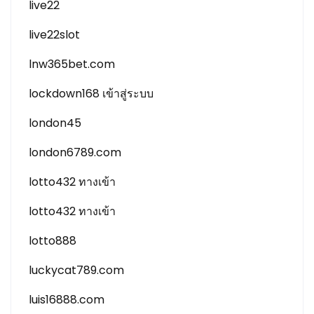
live22
live22slot
lnw365bet.com
lockdown168 เข้าสู่ระบบ
london45
london6789.com
lotto432 ทางเข้า
lotto432 ทางเข้า
lotto888
luckycat789.com
luis16888.com