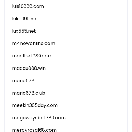
luis16888.com
luke999.net
lux555.net
m4newonline.com
mac1bet789.com
macau888.win
mario678
mario678.club
meekin365day.com
megawaysbet789.com
mercyrosa168.com