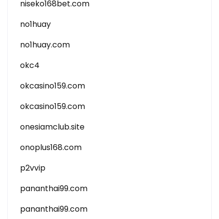
niseko168bet.com
no1huay
no1huay.com
okc4
okcasino159.com
okcasino159.com
onesiamclub.site
onoplus168.com
p2vvip
pananthai99.com
pananthai99.com