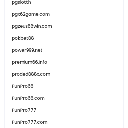
pgslotth
pgx62game.com
pgzeus88win.com
pokbet88
power999.net
premium66.info
proded888x.com
PunPro66
PunPro66.com
PunPro777
PunPro777.com