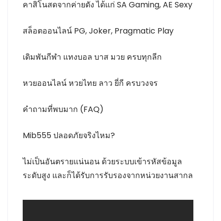
คาสิโนสดจากค่ายดัง ได้แก่ SA Gaming, AE Sexy
สล็อตออนไลน์ PG, Joker, Pragmatic Play
เดิมพันกีฬา แทงบอล บาส มวย ครบทุกลีก
หวยออนไลน์ หวยไทย ลาว ยี่กี ครบวงจร
คำถามที่พบมาก (FAQ)
Mib555 ปลอดภัยจริงไหม?
ไม่เป็นอันตรายแน่นอน ด้วยระบบเข้ารหัสข้อมูล
ระดับสูง และก็ได้รับการรับรองจากหน่วยงานสากล