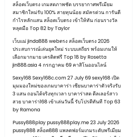
สล็อตเว็บตรง เกมสดภาพชัด บรรยากาศพรีเมียม
สมาชิกใหม่รับ 100% สายทุนน้อย สมัครด่วน การันตี
กำไรหลักแสน สล็อตเว็บตรง เข้าให้ทัน ก่อนรางวัล
หลุดมือ Top 82 by Taylor
เว็บแม่ jinda888 webตรง สล็อตเว็บตรง 2026
ประสบการณ์เล่นยุคใหม่ ระบบเสถียร พร้อมเกมให้
เลือกมากมาย เครดิตฟรี Top 18 by Rosetta
jin888.asia 4 กรกฎาคม 69 คาสิโนออนไลน์
Sexy168 Sexy168c.com 27 July 69 sexy168 เปิด
มุมมองใหม่ของเกมบาคาร่า เซียนบาคาร่าตัวจริงรับ
3 แสน ถอนได้จริงทุกเวลา บาคาร่าสด ดีลเลอร์สาว
สวย บาคาร่า168 เข้าเล่นวันนี้ รับโปรดีทันที Top 63
by Ramona
Pussy888play pussy888play.me 23 July 2026
pussy888 สล็อต888 แพลตฟอร์มเกมระดับพรีเมียม