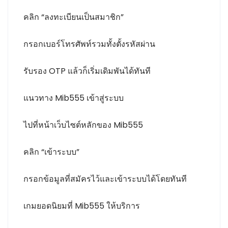
คลิก “ลงทะเบียนเป็นสมาชิก”
กรอกเบอร์โทรศัพท์รวมทั้งตั้งรหัสผ่าน
รับรอง OTP แล้วก็เริ่มเดิมพันได้ทันที
แนวทาง Mib555 เข้าสู่ระบบ
ไปที่หน้าเว็บไซต์หลักของ Mib555
คลิก “เข้าระบบ”
กรอกข้อมูลที่สมัครไว้และเข้าระบบได้โดยทันที
เกมยอดนิยมที่ Mib555 ให้บริการ