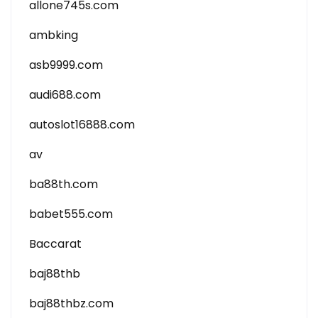
allone745s.com
ambking
asb9999.com
audi688.com
autoslot16888.com
av
ba88th.com
babet555.com
Baccarat
baj88thb
baj88thbz.com