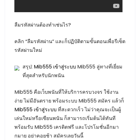
ลืมรหัสผ่านต้องทำเช่นไร?
คลิก “ลืมรหัสผ่าน” และก็ปฏิบัติตามขั้นตอนเพื่อรีเซ็ต
รหัสผ่านใหม่
สรุป:
Mib555 เข้าสู่ระบบ
Mib555 ลู่ทางที่เยี่ยม
ที่สุดสำหรับนักพนัน
Mib555 คือเว็บพนันที่ให้บริการครบวงจร ใช้งาน
ง่าย ไม่มีอันตราย พร้อมระบบ Mib555 สมัคร แล้วก็
Mib555 เข้าสู่ระบบ
ที่สะดวกเร็ว ไม่ว่าคุณจะเป็นผู้
เล่นใหม่หรือเซียนพนัน ก็สามารถเริ่มต้นได้ทันที
พร้อมรับ Mib555 เครดิตฟรี และโปรโมชั่นอีกมา
กมาย อย่าคอยช้า สมัครเลยวันนี้