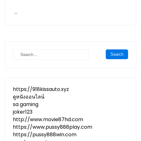
…
https://918kissauto.xyz
ดูหนังออนไลน์
sa gaming
joker123
http://www.movie87hd.com
https://www.pussy888play.com
https://pussy888win.com