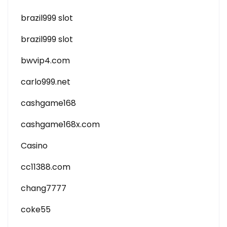
brazil999 slot
brazil999 slot
bwvip4.com
carlo999.net
cashgame168
cashgame168x.com
Casino
cc11388.com
chang7777
coke55