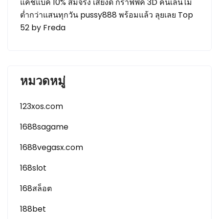
แคชแบค 10% สมจริง เสียงดี กราฟฟิค 3D คนเล่นไม่
ต่ำกว่าแสนทุกวัน pussy888 พร้อมแล้ว ลุยเลย Top
52 by Freda
หมวดหมู่
123xos.com
1688sagame
1688vegasx.com
168slot
168สล็อต
188bet