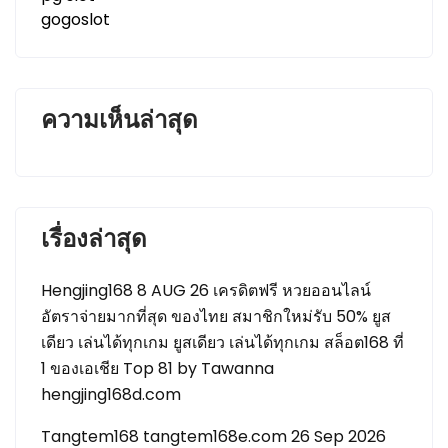
gogoslot
ความเห็นล่าสุด
เรื่องล่าสุด
Hengjing168 8 AUG 26 เครดิตฟรี หวยออนไลน์
อัตราจ่ายมากที่สุด ของไทย สมาชิกใหม่รับ 50% ยูส
เดียว เล่นได้ทุกเกม ยูสเดียว เล่นได้ทุกเกม สล็อต168 ที่
1 ของเอเชีย Top 81 by Tawanna
hengjing168d.com
Tangtem168 tangtem168e.com 26 Sep 2026