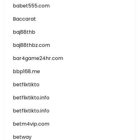
babet555.com
Baccarat
baj88thb
baj88thbz.com
bar4game24hr.com
bbp168.me
betflixtikto
betflixtikto.info
betflixtikto.info
betm4vip.com
betway