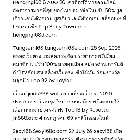
Hengjing168 8 AUG 26 เครดิตฟรี หวยออนไลน์
อัตราจ่ายมากที่สุด ของไทย สมาชิกใหม่รับ 50% ยูส
เดียว เล่นได้ทุกเกม ยูสเดียว เล่นได้ทุกเกม สล็อต168 ที่
1 ของเอเชีย Top 81 by Tawanna
hengjing168d.com
Tangtem168 tangtem168e.com 26 Sep 2026
สล็อตเว็บตรง เกมสดภาพชัด บรรยากาศพรีเมียม
สมาชิกใหม่รับ 100% สายทุนน้อย สมัครด่วน การันตี
กำไรหลักแสน สล็อตเว็บตรง เข้าให้ทัน ก่อนรางวัล
หลุดมือ Top 82 by Taylor
เว็บแม่ jinda888 webตรง สล็อตเว็บตรง 2026
ประสบการณ์เล่นยุคใหม่ ระบบเสถียร พร้อมเกมให้
เลือกมากมาย เครดิตฟรี Top 18 by Rosetta
jin888.asia 4 กรกฎาคม 69 คาสิโนออนไลน์
Sexy168 Sexy168c.com 27 July 69 sexy168 เปิด
มุมมองใหม่ของเกมบาคาร่า เซียนบาคาร่าตัวจริงรับ