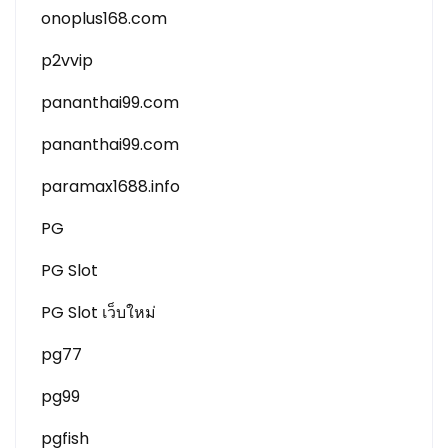
onoplus168.com
p2vvip
pananthai99.com
pananthai99.com
paramax1688.info
PG
PG Slot
PG Slot เว็บใหม่
pg77
pg99
pgfish