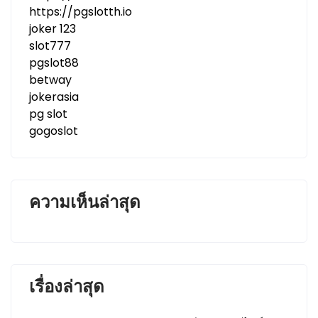
https://pgslotth.io
joker 123
slot777
pgslot88
betway
jokerasia
pg slot
gogoslot
ความเห็นล่าสุด
เรื่องล่าสุด