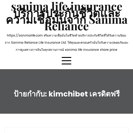
sanima life insurance
Skip
บริการประกันชีวิตและ
to
ความเชื่อมั่นจาก Sanima
content
Reliance
https://sanimalife.com สริมความเชื่อมั่นในชีวิตด้วยบริการประกันชีวิตที่ได้รับความนิยม
จาก Sanima Reliance Life Insurance Ltd. ให้คุณและครอบครัวมั่นใจกับความปลอดภัยและ
การดูแลทางการเงินในทุกสถานการณ์ sanima life insurance share price
ป้ายกำกับ:
kimchibet เครดิตฟรี