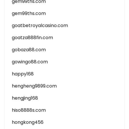
gem99ths.com
gem99ths.com
goatbetroyalcasino.com
goatza888fin.com
gobaza88.com
gowingo88.com
happy168
hengheng9899.com
hengjing168
hiso8888s.com
hongkong456