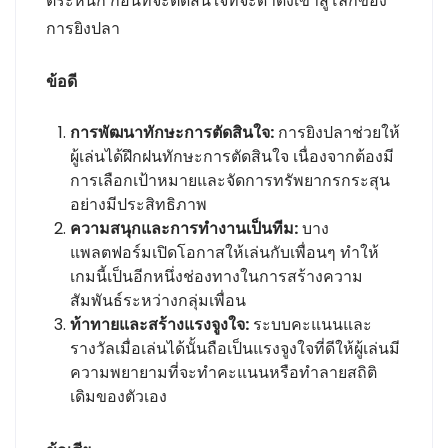
ตระหนัก ก่อนที่จะตัดสินใจที่จะดำดิ่งเข้าสู่โลกของ
การยิงปลา
ข้อดี
การพัฒนาทักษะการตัดสินใจ:
การยิงปลาช่วยให้
ผู้เล่นได้ฝึกฝนทักษะการตัดสินใจ เนื่องจากต้องมี
การเลือกเป้าหมายและจัดการทรัพยากรกระสุน
อย่างมีประสิทธิภาพ
ความสนุกและการทำงานเป็นทีม:
บาง
แพลตฟอร์มเปิดโอกาสให้เล่นกับเพื่อนๆ ทำให้
เกมนี้เป็นอีกหนึ่งช่องทางในการสร้างความ
สัมพันธ์ระหว่างกลุ่มเพื่อน
ท้าทายและสร้างแรงจูงใจ:
ระบบคะแนนและ
รางวัลเมื่อเล่นได้นั้นถือเป็นแรงจูงใจที่ดีให้ผู้เล่นมี
ความพยายามที่จะทำคะแนนหรือทำลายสถิติ
เดิมของตัวเอง