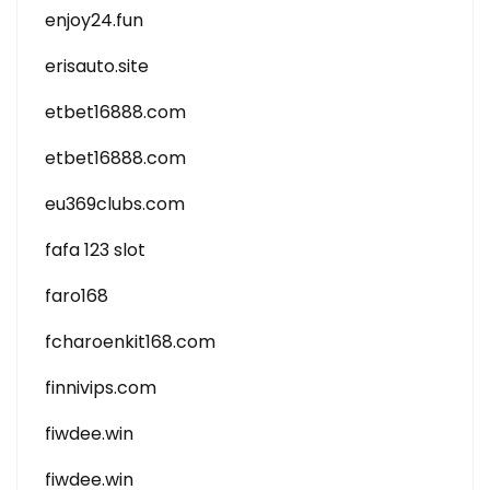
enjoy24.fun
erisauto.site
etbet16888.com
etbet16888.com
eu369clubs.com
fafa 123 slot
faro168
fcharoenkit168.com
finnivips.com
fiwdee.win
fiwdee.win