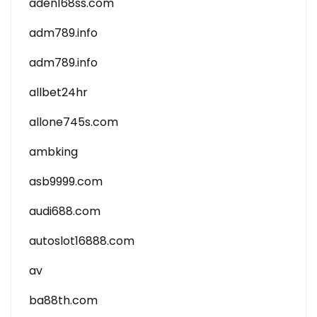
aden168ss.com
adm789.info
adm789.info
allbet24hr
allone745s.com
ambking
asb9999.com
audi688.com
autoslot16888.com
av
ba88th.com