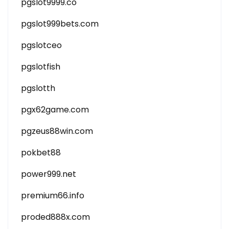
pgslot9999.co
pgslot999bets.com
pgslotceo
pgslotfish
pgslotth
pgx62game.com
pgzeus88win.com
pokbet88
power999.net
premium66.info
proded888x.com