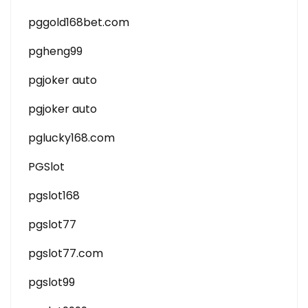
pggold168bet.com
pgheng99
pgjoker auto
pgjoker auto
pglucky168.com
PGSlot
pgslot168
pgslot77
pgslot77.com
pgslot99