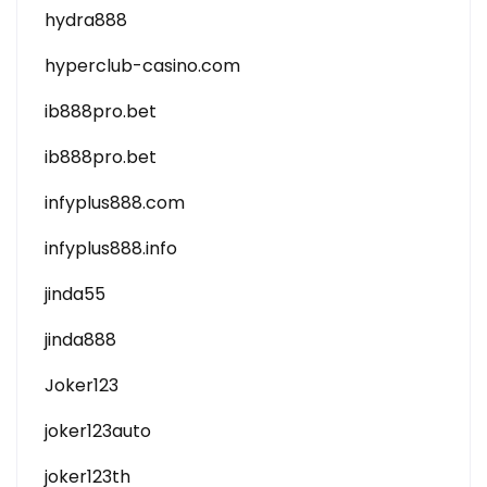
hydra888
hyperclub-casino.com
ib888pro.bet
ib888pro.bet
infyplus888.com
infyplus888.info
jinda55
jinda888
Joker123
joker123auto
joker123th