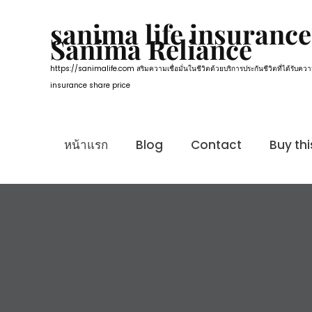
Skip
to
sanima life insurance
Sanima Reliance
content
https://sanimalife.com สริมความเชื่อมั่นในชีวิตด้วยบริการประกันชีวิตที่ได้ร
insurance share price
หน้าแรก
Blog
Contact
Buy th