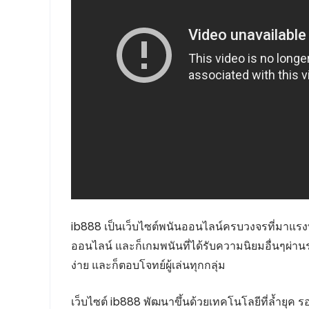
ib888 เป็นเว็บไซต์พนันออนไลน์ครบวงจรที่มาแรงที่
ออนไลน์ และก็เกมพนันที่ได้รับความนิยมอื่นๆผ่านร
ง่าย และก็ตอบโจทย์ผู้เล่นทุกกลุ่ม
เว็บไซต์ ib888 พัฒนาขึ้นด้วยเทคโนโลยีที่ล้ำยุค รอ