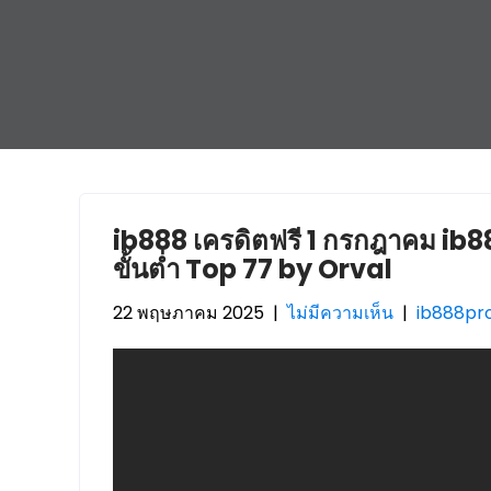
ib888 เครดิตฟรี 1 กรกฎาคม ib88
ขั้นต่ำ Top 77 by Orval
22 พฤษภาคม 2025
|
ไม่มีความเห็น
|
ib888pr