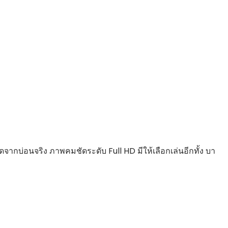
ากบ่อนจริง ภาพคมชัดระดับ Full HD มีให้เลือกเล่นอีกทั้ง บา