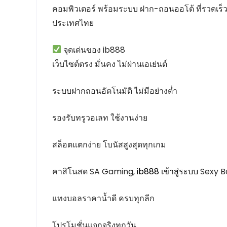
คอมพิวเตอร์ พร้อมระบบ ฝาก-ถอนออโต้ ที่รวดเ
ประเทศไทย
จุดเด่นของ ib888
เว็บไซต์ตรง มั่นคง ไม่ผ่านเอเย่นต์
ระบบฝากถอนอัตโนมัติ ไม่มีอย่างต่ำ
รองรับทรูวอเลท ใช้งานง่าย
สล็อตแตกง่าย โบนัสสูงสุดทุกเกม
คาสิโนสด SA Gaming,
ib888 เข้าสู่ระบบ
Sexy B
แทงบอลราคาน้ำดี ครบทุกลีก
โปรโมชั่นแจกจริงทุกวัน