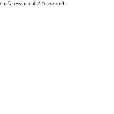
ทั้งบอลโลก พร้อม ค่าน้ำดี อัปเดตราคาไว