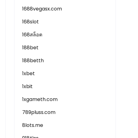
1688vegasx.com
168slot
168สล็อต
188bet
188betth
1xbet
1xbit
1xgameth.com
789pluss.com
8lots.me