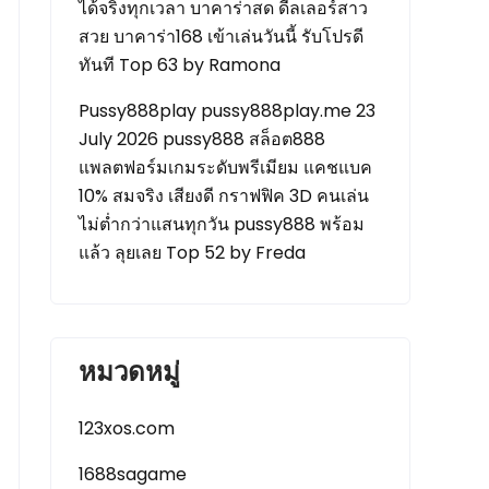
ได้จริงทุกเวลา บาคาร่าสด ดีลเลอร์สาว
สวย บาคาร่า168 เข้าเล่นวันนี้ รับโปรดี
ทันที Top 63 by Ramona
Pussy888play pussy888play.me 23
July 2026 pussy888 สล็อต888
แพลตฟอร์มเกมระดับพรีเมียม แคชแบค
10% สมจริง เสียงดี กราฟฟิค 3D คนเล่น
ไม่ต่ำกว่าแสนทุกวัน pussy888 พร้อม
แล้ว ลุยเลย Top 52 by Freda
หมวดหมู่
123xos.com
1688sagame