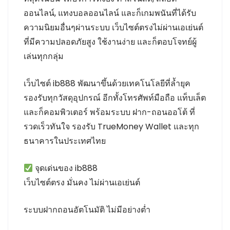
ออนไลน์, แทงบอลออนไลน์ และก็เกมพนันที่ได้รับ
ความนิยมอื่นๆผ่านระบบ เว็บไซต์ตรงไม่ผ่านเอเย่นต์
ที่มีความปลอดภัยสูง ใช้งานง่าย และก็ตอบโจทย์ผู้
เล่นทุกกลุ่ม
เว็บไซต์ ib888 พัฒนาขึ้นด้วยเทคโนโลยีที่ล้ำยุค
รองรับทุกวัสดุอุปกรณ์ อีกทั้งโทรศัพท์มือถือ แท็บเล็ต
และก็คอมพิวเตอร์ พร้อมระบบ ฝาก-ถอนออโต้ ที่
รวดเร็วทันใจ รองรับ TrueMoney Wallet และทุก
ธนาคารในประเทศไทย
จุดเด่นของ ib888
เว็บไซต์ตรง มั่นคง ไม่ผ่านเอเย่นต์
ระบบฝากถอนอัตโนมัติ ไม่มีอย่างต่ำ