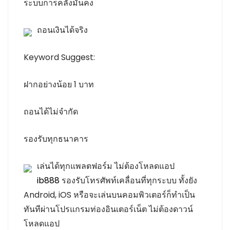
ระบบการคลังมั่นคง
ถอนเงินได้จริง
Keyword Suggest:
ฝากอย่างน้อย 1 บาท
ถอนได้ไม่จำกัด
รองรับทุกธนาคาร
เล่นได้ทุกแพลตฟอร์ม ไม่ต้องโหลดแอป
ib888
รองรับโทรศัพท์เคลื่อนที่ทุกระบบ ทั้งยัง
Android, iOS หรือจะเล่นบนคอมพิวเตอร์ก็ทำเป็น
ทันทีผ่านโปรแกรมท่องอินเตอร์เน็ต ไม่ต้องดาวน์
โหลดแอป