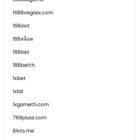
1688vegasx.com
168slot
168สล็อต
188bet
188betth
1xbet
1xbit
1xgameth.com
789pluss.com
8lots.me