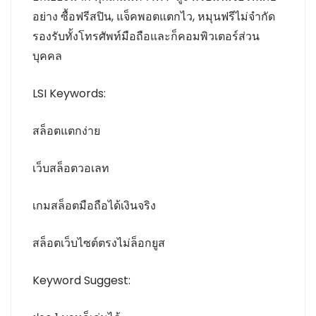
อย่าง ซื้อฟรีสปิน, แจ็คพอตแตกไว, หมุนฟรีไม่จำกัด
รองรับทั้งโทรศัพท์มือถือและก็คอมพิวเตอร์ส่วน
บุคคล
LSI Keywords:
สล็อตแตกง่าย
เว็บสล็อตวอเลท
เกมสล็อตมือถือได้เงินจริง
สล็อตเว็บไซต์ตรงไม่ล็อกยูส
Keyword Suggest: