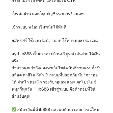
กรอกเบอร์โทรศัพท์ และคอยรับ OTP
ตั้งรหัสผ่าน และก็ผูกบัญชีธนาคาร/วอเลท
เข้าระบบ พร้อมเริ่มพนันได้ทันที
สมัครฟรี ใช้เวลาไม่ถึง 1 นาที ไร้ค่าขนบธรรมเนียม
สรุป: ib888 เว็บตรงครบถ้วนบริบูรณ์ เล่นง่าย ได้เงิน
จริง
ถ้าหากคุณกำลังมองหาเว็บไซต์พนันที่รวมครบทั้งยัง
สล็อต คาสิโน กีฬา ในระบบที่ปลอดภัย มีบริการออ
โต้ ฝากไว ถอนไว รองรับวอเลท และแจกโปรโมชั่
นทุกวี่ทุกวัน —
ib888 เข้าสู่ระบบ
คือคำตอบที่ใช่
สำหรับคุณ
สมัครวันนี้ที่ ib888 แล้วพบกับประสบการณ์ใหม่