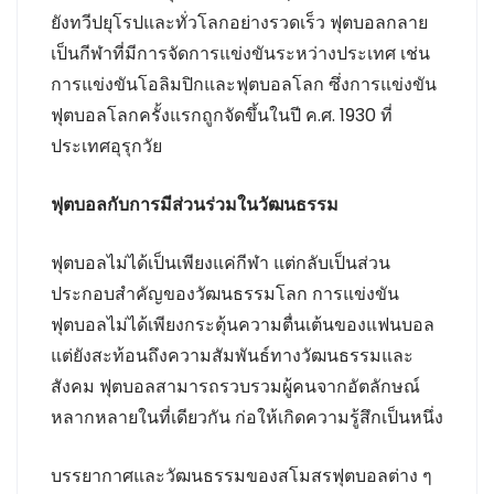
ยังทวีปยุโรปและทั่วโลกอย่างรวดเร็ว ฟุตบอลกลาย
เป็นกีฬาที่มีการจัดการแข่งขันระหว่างประเทศ เช่น
การแข่งขันโอลิมปิกและฟุตบอลโลก ซึ่งการแข่งขัน
ฟุตบอลโลกครั้งแรกถูกจัดขึ้นในปี ค.ศ. 1930 ที่
ประเทศอุรุกวัย
ฟุตบอลกับการมีส่วนร่วมในวัฒนธรรม
ฟุตบอลไม่ได้เป็นเพียงแค่กีฬา แต่กลับเป็นส่วน
ประกอบสำคัญของวัฒนธรรมโลก การแข่งขัน
ฟุตบอลไม่ได้เพียงกระตุ้นความตื่นเต้นของแฟนบอล
แต่ยังสะท้อนถึงความสัมพันธ์ทางวัฒนธรรมและ
สังคม ฟุตบอลสามารถรวบรวมผู้คนจากอัตลักษณ์
หลากหลายในที่เดียวกัน ก่อให้เกิดความรู้สึกเป็นหนึ่ง
บรรยากาศและวัฒนธรรมของสโมสรฟุตบอลต่าง ๆ