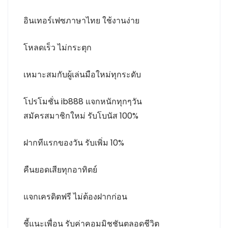
อินเทอร์เฟซภาษาไทย ใช้งานง่าย
โหลดเร็ว ไม่กระตุก
เหมาะสมกับผู้เล่นมือใหม่ทุกระดับ
โปรโมชั่น ib888 แจกหนักทุกๆวัน
สมัครสมาชิกใหม่ รับโบนัส 100%
ฝากทีแรกของวัน รับเพิ่ม 10%
คืนยอดเสียทุกอาทิตย์
แจกเครดิตฟรี ไม่ต้องฝากก่อน
ชี้แนะเพื่อน รับค่าคอมมิชชันตลอดชีวิต