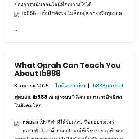
ของการพนันออนไลน์ที่คุณวางใจได้
ib888 – เว็บไซต์ตรง ไม่ล็อกยูส จ่ายจริงทุกยอด
…
What Oprah Can Teach You
About Ib888
3 เมษายน 2025
|
ไม่มีความเห็น
|
ib888pro.bet
ฟุตบอล:
ib888 เข้าสู่ระบบ
วิวัฒนาการและอิทธิพล
ในสังคมโลก
ฟุตบอล เป็นกีฬาที่ได้รับความนิยมอย่างแพร่
หลายทั่วโลก ด้วยเอกลักษณ์ที่เรียบง่ายแต่ท้าทาย