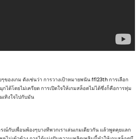
ๆหน่อยๆของเกม ดังเช่นว่า การวางเป้าหมายพนัน
ff123th
การเลือก
นุกได้โดยไม่เครียด การเปิดใจให้เกมสล็อตไม่ได้ซึ่งก็คือการทุ่ม
ันเทิงใจไปกับมัน
รณ์กับเพื่อนพ้องๆบางทีพวกเราเล่นเกมเดียวกัน แล้วพูดคุยแลก
โชคไม่เข้าข้าง การได้แบ่งปันความเพลิดเพลินนี้ทำให้เกมสล็อตมี