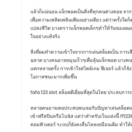
แล้วก็แน่นอน แจ็กพอตเป็นสิ่งที่ทุกคนต่างคอย 
เพื่อความเพลิดเพลินเพียงอย่างเดียว แต่ว่าครั้งใ
แปลงชีวิต บางคราวแจ็กพอตเล็กๆทำให้วันของผมผ
ใจอย่างแท้จริง
สิ่งที่ผมทำความเข้าใจจากการเล่นสล็อตเป็น การเล
ฉลาด บางคนอาจหมุนเร็วๆเพื่อลุ้นแจ็กพอต บางคนอ
แตกหลายครั้ง การเข้าใจสไตล์เกม ฟีเจอร์ แล้วก็จ
โอกาสชนะมากเพิ่มขึ้น
fafa 123 slot สล็อตดีเยี่ยมที่สุดในไทย ประสบกา
หลายคนอาจเคยประสบพบเจอกับปัญหาเล่นสล็อตแล้
เข้าฟรีสปินหรือโบนัส แต่ว่าสำหรับเว็บแห่งนี้ ff123t
คอมพิวเตอร์ ระบบก็ยังคงลื่นไหลเหมือนเดิม ทำให้เกิ