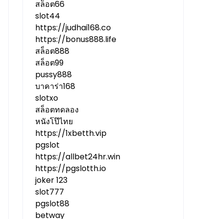
สล็อต66
slot44
https://judhai168.co
https://bonus888.life
สล็อต888
สล็อต99
pussy888
บาคาร่า168
slotxo
สล็อตทดลอง
หนังโป๊ไทย
https://1xbetth.vip
pgslot
https://allbet24hr.win
https://pgslotth.io
joker 123
slot777
pgslot88
betway