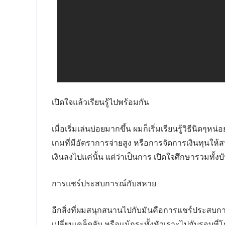
เปิดใจแล้วเรียนรู้ไปพร้อมกัน
เมื่อเริ่มเล่นบ่อยมากขึ้น ผมก็เริ่มเรียนรู้วิธีนิด
เกมที่มีอัตราการจ่ายสูง หรือการจัดการเงินทุนให้ส
เงินลงไปแค่นั้น แต่ว่าเป็นการ เปิดใจศึกษารวมทั้งบ
การแชร์ประสบการณ์กับสหาย
อีกสิ่งที่ผมสนุกสนานไปกับมันคือการแชร์ประสบกา
เปลี่ยนเคล็ดลับ หรือแม้กระทั้งหัวเราะไปกับรอบที่