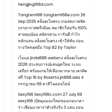
hengjing168d.com
Tangtem168 tangtem168e.com 26
Sep 2026 สล็อตเว็บตรง เกมสดภาพชัด
บรรยากาศพรีเมียม สมาชิกใหม่รับ 100%
สายทุนน้อย สมัครด่วน การันตี กำไร
หลักแสน สล็อตเว็บตรง เข้าให้ทัน ก่อน
รางวัลหลุดมือ Top 82 by Taylor
เว็บแม่ jinda888 webตรง สล็อตเว็บตรง
2026 ประสบการณ์เล่นยุคใหม่ ระบบ
เสถียร พร้อมเกมให้เลือกมากมาย เครดิต
ฟรี Top 18 by Rosetta jin888.asia 4
กรกฎาคม 69 คาสิโนออนไลน์
Sexy168 Sexy168c.com 27 July 69
sexy168 เปิดมุมมองใหม่ของเกมบาคา
ร่า เซียนบาคาร่าตัวจริงรับ 3 แสน ถอน