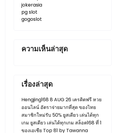
jokerasia
pg slot
gogoslot
ความเห็นล่าสุด
เรื่องล่าสุด
Hengjing168 8 AUG 26 เครดิตฟรี หวย
ออนไลน์ อัตราจ่ายมากที่สุด ของไทย
สมาชิกใหม่รับ 50% ยูสเดียว เล่นได้ทุก
เกม ยูสเดียว เล่นได้ทุกเกม สล็อต168 ที่ 1
ของเอเชีย Top 81 by Tawanna