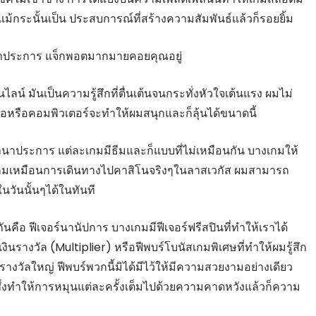
ง แม้กระนั้นเป็น ประสบการณ์ที่สร้างความสัมพันธ์แล้วก็รอยยิ้ม
านาประการ แจ็กพอตมากมายคอยคุณอยู่
์ มันเป็นความรู้สึกที่ตื่นเต้นจนกระทั่งหัวใจเต้นแรง ผมไม่
อหรือคอมพิวเตอร์จะทำให้ผมสนุกและก็ลุ้นได้ขนาดนี้
ี่นานาประการ แต่ละเกมมีธีมและก็แบบที่ไม่เหมือนกัน บางเกมให้
งเกมเหมือนการเดินทางไปคาสิโนจริงๆในลาสเวกัส ผมสามารถ
นวันนั้นๆได้ในทันที
กันคือ ฟีเจอร์นานัปการ บางเกมมีฟีเจอร์ฟรีสปินที่ทำให้เราได้
งินรางวัล (Multiplier) หรือฟีพบร์โบนัสเกมพิเศษที่ทำให้ผมรู้สึก
างวัลใหญ่ ฟีพบร์พวกนี้มิได้มีไว้ให้มีความสวยงามอย่างเดียว
 ซึ่งทำให้การหมุนแต่ละครั้งเต็มไปด้วยความคาดหวังแล้วก็ความ