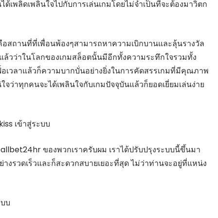
ได้เพลิดเพลินใจไปกับการเล่นเกมโดยไม่จำเป็นที่จะต้องมาวิตก
คือสถานที่ที่เพื่อนพ้องๆสามารถหาความเบิกบานและลุ้นรางวัล
แล้วว่าในโลกของเกมสล็อตนั้นมีอีกทั้งความระทึกใจรวมทั้ง
ฟื้อเวลาแล้วก็ความบากบั่นอย่างยิ่งในการคัดสรรเกมที่มีคุณภาพ
ใจว่าทุกคนจะได้เพลินใจกับเกมปัจจุบันแล้วก็ยอดเยี่ยมเล่นง่าย
iss เข้าสู่ระบบ
 allbet24hr ของพวกเราครับผม เราได้ปรับปรุงระบบนี้ขึ้นมา
งรวดเร็วและก็สะดวกสบายเยอะที่สุด ไม่ว่าท่านจะอยู่ที่แหน่ง
า
ะบบ