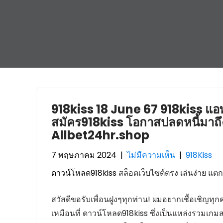
918kiss 18 June 67 918kiss แ
สมัคร918kiss โอกาสปลดหนี้มาถึ
Allbet24hr.shop
7 พฤษภาคม 2024
|
ไม่มีความเห็น
|
918Kiss
ดาวน์โหลด918kiss
สล็อตเว็บไซต์ตรง เล่นง่าย แตก
สวัสดีขอรับเพื่อนฝูงๆทุกท่าน! ผมอยากเชื้อเชิญ
เหมือนที่ ดาวน์โหลด918kiss ซึ่งเป็นแหล่งรวมเกมสล