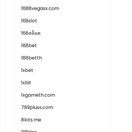
1688vegasx.com
168slot
168สล็อต
188bet
188betth
1xbet
1xbit
1xgameth.com
789pluss.com
8lots.me