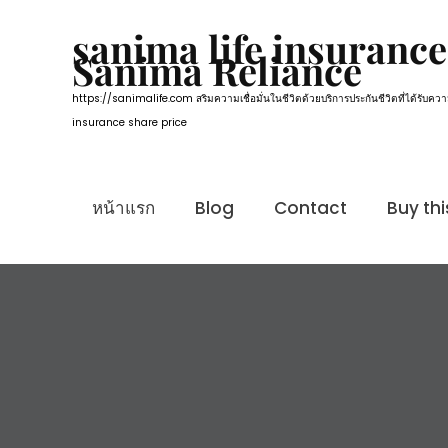
Skip
to
sanima life insurance
Sanima Reliance
content
https://sanimalife.com สริมความเชื่อมั่นในชีวิตด้วยบริการประกันชีวิตที่ได้ร
insurance share price
หน้าแรก
Blog
Contact
Buy th