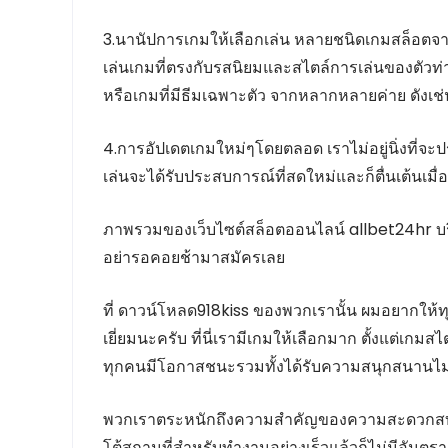
3.นานัปการเกมให้เลือกเล่น หลายชนิดเกมสล็อตจา
เล่นเกมที่ตรงกับรสนิยมและสไตล์การเล่นของตัวท
หรือเกมที่มีธีมเฉพาะตัว จากหลากหลายค่าย ดังเช่
4.การอัปเดตเกมใหม่ๆโดยตลอด เราไม่อยู่นิ่งที่จะปรับ
เล่นจะได้รับประสบการณ์ที่สดใหม่และก็ตื่นเต้นเมื
ภาพรวมของเว็บไซต์สล็อตออนไลน์ allbet24hr บริกา
อย่ารอคอยช้ามาสมัครเลย
ที่ ดาวน์โหลด918kiss ของพวกเรานั้น ผมอยากให้
เยี่ยมนะครับ ที่นี่เรามีเกมให้เลือกมาก ตั้งแต่เกม
ทุกคนมีโอกาสชนะรวมทั้งได้รับความสนุกสนานไม่
พวกเราตระหนักถึงความสำคัญของความสะดวกสบา
โต้สถานที่สำหรับทำงานอย่างเร็วแล้วก็ไม่มีอันตร