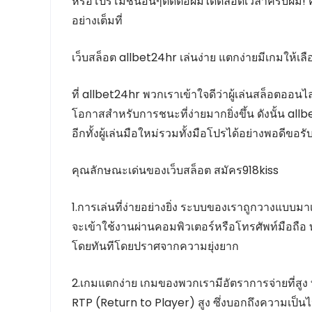
หรือโปรโมชั่นอื่นๆติดต่อผมได้ตลอดเวลาครับผม!
อย่างเต็มที่
เว็บสล็อต allbet24hr เล่นง่าย แตกง่ายมีเกมให้เล
ที่ allbet24hr พวกเราเข้าใจดีว่าผู้เล่นสล็อต
โอกาสสำหรับการชนะที่ง่ายมากยิ่งขึ้น ดังนั้น allbe
อีกทั้งผู้เล่นมือใหม่รวมทั้งมือโปรได้อย่างพอดีขอรั
คุณลักษณะเด่นของเว็บสล็อต สมัคร918kiss
1.การเล่นที่ง่ายอย่างยิ่ง ระบบของเราถูกวางแบบมา
จะเข้าใช้งานผ่านคอมพิวเตอร์หรือโทรศัพท์มือถือ 
โดยทันทีโดยปราศจากความยุ่งยาก
2.เกมแตกง่าย เกมของพวกเรามีอัตราการจ่ายที่สูง ทำ
RTP (Return to Player) สูง ซึ่งบอกถึงความเป