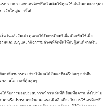
แรก ระบบจะแจกเครดิตฟรีเสริมเติมให้คุณใช้เล่นในเกมต่างๆนับ
รางวัลใหญ่มากขึ้น!
วันแล้ววันเล่า คุณจะได้รับเครดิตฟรีเพิ่มเติมเพื่อใช้เพื่อ
มแคมเปญและก็กิจกรรมต่างๆที่จัดขึ้นให้กับผู้เล่นที่ฝากเงิน
ษที่สามารถจะช่วยให้คุณได้รับเครดิตฟรีบ่อยๆ อย่าลืม
ม่คลาดโอกาสที่คุ้มสุดๆ
ให้กับการมอบประสบการณ์การเล่นที่ดีเยี่ยมที่สุดรวมทั้งโปรโม
มีปริศนาหรือปรารถนาคำเสนอแนะเพิ่มอีกเกี่ยวกับการใช้เครดิตฟรี