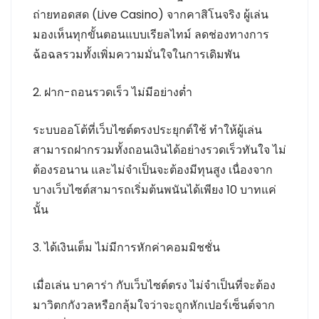
ถ่ายทอดสด (Live Casino) จากคาสิโนจริง ผู้เล่น
มองเห็นทุกขั้นตอนแบบเรียลไทม์ ลดช่องทางการ
ฉ้อฉลรวมทั้งเพิ่มความมั่นใจในการเดิมพัน
2. ฝาก-ถอนรวดเร็ว ไม่มีอย่างต่ำ
ระบบออโต้ที่เว็บไซต์ตรงประยุกต์ใช้ ทำให้ผู้เล่น
สามารถฝากรวมทั้งถอนเงินได้อย่างรวดเร็วทันใจ ไม่
ต้องรอนาน และไม่จำเป็นจะต้องมีทุนสูง เนื่องจาก
บางเว็บไซต์สามารถเริ่มต้นพนันได้เพียง 10 บาทแค่
นั้น
3. ได้เงินเต็ม ไม่มีการหักค่าคอมมิชชั่น
เมื่อเล่น บาคาร่า กับเว็บไซต์ตรง ไม่จำเป็นที่จะต้อง
มาวิตกกังวลหรือกลุ้มใจว่าจะถูกหักเปอร์เซ็นต์จาก