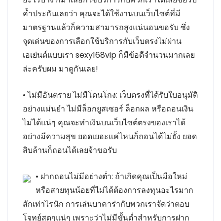
ค้ำประกันเลยว่า คุณจะได้ใช้งานบนเว็บไซต์ที่มี
มาตรฐานแล้วก็ความสามารถสูงแน่นอนขอรับ ซึ่ง
จุดเด่นของการเลือกใช้บริการกับเว็บตรงไม่ผ่าน
เอเย่นต์แบบเรา sexy168vip ก็มีข้อดีจำนวนมากเลย
ล่ะครับผม มาดูกันเลย!
• ไม่มีอันตราย ไม่มีโดนโกง: เว็บตรงที่ได้รับใบอนุมัติ
อย่างแม่นยำ ไม่มีล็อกยูสเซอร์ ล็อกผล หรือถอนเงิน
ไม่ได้แน่ๆ คุณจะทำเงินบนเว็บไซต์ตรงของเราได้
อย่างมีความสุข ยอดเยอะแค่ไหนก็ถอนได้ไม่ยั้ง ยอด
สิบล้านก็ถอนได้เลยจ้าขอรับ
• ฝากถอนไม่มีอย่างต่ำ: ถ้าเกิดคุณเป็นมือใหม่
หรือสายทุนน้อยที่ไม่ได้ต้องการลงทุนอะไรมาก
สักเท่าไรนัก การเล่นบาคาร่ากับพวกเราจัดว่าตอบ
โจทย์สุดๆแน่ๆ เพราะว่าไม่มีขั้นต่ำสำหรับการฝาก