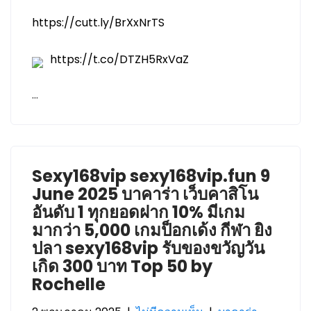
https://cutt.ly/BrXxNrTS
https://t.co/DTZH5RxVaZ
…
Sexy168vip sexy168vip.fun 9
June 2025 บาคาร่า เว็บคาสิโน
อันดับ 1 ทุกยอดฝาก 10% มีเกม
มากว่า 5,000 เกมป็อกเด้ง กีฬา ยิง
ปลา sexy168vip รับของขวัญวัน
เกิด 300 บาท Top 50 by
Rochelle