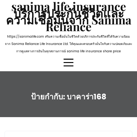
sanima life insurance
Skip
บริการประกันชีวิตและ
to
ความเชื่อมั่นจาก Sanima
content
Reliance
https://sanimalife.com สริมความเชื่อมั่นในชีวิตด้วยบริการประกันชีวิตที่ได้รับความนิยม
จาก Sanima Reliance Life Insurance Ltd. ให้คุณและครอบครัวมั่นใจกับความปลอดภัยและ
การดูแลทางการเงินในทุกสถานการณ์ sanima life insurance share price
ป้ายกำกับ:
บาคาร่า168