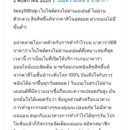
2 พฤษภาคม 2025
|
ไม่มีความเห็น
|
บาคาร่า
Sexy168vip เว็บไซต์ตรงไม่ผ่านเอเย่นต์ ไม่ผ่าน
ตัวกลาง ลิขสิทธิ์แท้จากคาสิโนสุดยอด ฝากถอนไม่มี
ขั้นต่ำ!
อย่าคลาดโอกาสสำหรับการทำกำไรบน บาคาร่า168
บาคาร่าเว็บไซต์ตรงไม่ผ่านเอเย่นต์ที่เหมาะสมที่สุด
เวลานี้ เราเป็นเว็บที่เปิดให้บริการเกมบาคาร่า
ออนไลน์แบบจัดเต็ม มาพร้อมเกมพนันลิขสิทธิ์แท้
จากคาสิโนชั้นนำระดับโลก 100% บันเทิงใจกับการ
พนันได้มากขึ้นทุกวันตลอด 1 วันบนเว็บตรงไม่ผ่าน
เอเย่นต์ที่มีความน่าเชื่อถือและความปลอดภัยสูง มั่น
อกมั่นใจได้เลยครับว่า ข้อมูลส่วนตัวหรือแนวทาง
การทำธุรกรรมต่างๆของคุณจะปลอดภัย ไม่มีหาย
แน่นอน สนุกกับแนวทางการทำกำไรได้ทุกๆวัน โปร
โมชั่นแล้วก็กิจกรรมจัดเต็มแน่นอน สมัครสมาชิก