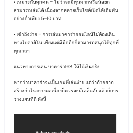
• เหมาะกับทุกคน – ไม่ว่าจะมีทุนมากหรือน้อยก็
สามารถเล่นได้ เนื่องจากหลายเว็บไซต์เปิดให้เดิมพัน
อย่างต่ำเพียง 5–10 บาท
• เข้าถึงง่าย – การเล่นบาคาร่าออนไลน์ไม่ต้องเดิน
ทางไปคาสิโน เพียงแต่มีมือถือก็สามารถสนุกได้ทุกที่
ทุกเวลา
แนวทางการเล่น บาคาร่า168 ให้ได้เงินจริง
หากว่าบาคาร่าจะเป็นเกมที่เล่นง่าย แต่ว่าถ้าอยาก
สร้างกำไรอย่างต่อเนื่องก็ควรจะมีเคล็ดลับแล้วก็การ
วางแผนที่ดี ดังนี้