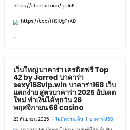
https://shorturl.asia/gtJuB
https://t.co/fHSlUgTrAD
…
เว็บใหญ่ บาคาร่า เครดิตฟรี Top
42 by Jarred บาคาร่า
sexy168vip.win บาคาร่า168 เว็บ
แตกง่าย สูตรบาคาร่า 2025 อัปเดต
ใหม่ ทำเงินได้ทุกวัน 26
พฤศจิกายน 68 casino
23 กันยายน 2025
|
ไม่มีความเห็น
|
บาคาร่า168
บาคาร่า168 เว็บตรงไม่ผ่านเอเย่นต์ที่นักเดิมพัน