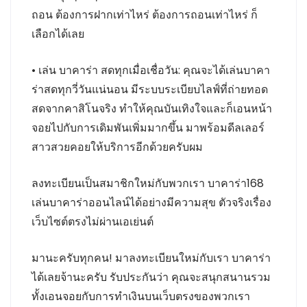
ถอน ต้องการฝากเท่าไหร่ ต้องการถอนเท่าไหร่ ก็
เลือกได้เลย
• เล่น บาคาร่า สดทุกเมื่อเชื่อวัน: คุณจะได้เล่นบาคา
ร่าสดทุกวี่วันแน่นอน มีระบบระเบียบไลฟ์ที่ถ่ายทอด
สดจากคาสิโนจริง ทำให้คุณบันเทิงใจและก็เอนหน้า
จอยไปกับการเดิมพันเพิ่มมากขึ้น มาพร้อมดีลเลอร์
สาวสวยคอยให้บริการอีกด้วยครับผม
ลงทะเบียนเป็นสมาชิกใหม่กับพวกเรา บาคาร่า168
เล่นบาคาร่าออนไลน์ได้อย่างมีความสุข ตัวจริงเรื่อง
เว็บไซต์ตรงไม่ผ่านเอเย่นต์
มานะครับทุกคน! มาลงทะเบียนใหม่กับเรา บาคาร่า
ได้เลยจ้านะครับ รับประกันว่า คุณจะสนุกสนานรวม
ทั้งเอนจอยกับการทำเงินบนเว็บตรงของพวกเรา