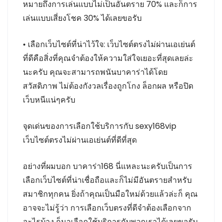
หมายถึงการเล่นแบบไม่เป็นอันตราย 70% และก็การ
เล่นแบบเสี่ยงโชค 30% ได้เลยขอรับ
• เลือกเว็บไซต์ที่น่าไว้ใจ: เว็บไซต์ตรงไม่ผ่านเอเย่นต์
ที่ดีคือสิ่งที่คุณจำต้องให้ความใส่ใจเยอะที่สุดเลยล่ะ
นะครับ คุณจะสามารถพนันบาคาร่าได้โดย
สวัสดิภาพ ไม่ต้องกังวลเรื่องถูกโกง ล็อกผล หรือปิด
เว็บหนีแน่ๆครับ
จุดเด่นของการเลือกใช้บริการกับ sexy168vip
เว็บไซต์ตรงไม่ผ่านเอเย่นต์ที่ดีที่สุด
อย่างที่ผมบอก บาคาร่า168 นี่แหละนะครับเป็นการ
เลือกเว็บไซต์ที่น่าเชื่อถือและก็ไม่มีอันตรายสำหรับ
สมาชิกทุกคน ยิ่งถ้าคุณเป็นมือใหม่ด้วยแล้วล่ะก็ คุณ
อาจจะไม่รู้ว่า การเลือกเว็บตรงที่ดีจำต้องเลือกจาก
อะไรบ้าง ก็มาเลือกใช้บริการกับพวกเราได้เลยขอรับ