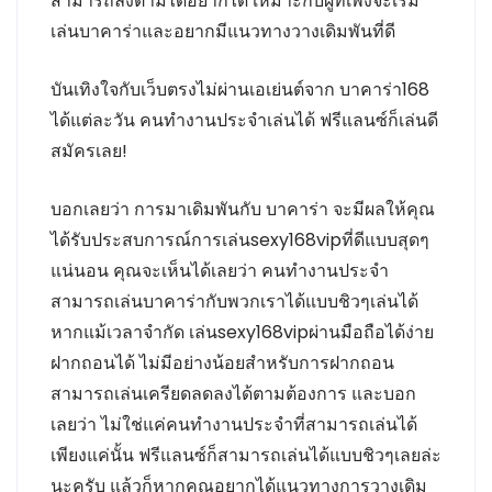
สามารถลงตามได้อยากได้ เหมาะกับผู้ที่เพิ่งจะเริ่ม
เล่นบาคาร่าและอยากมีแนวทางวางเดิมพันที่ดี
บันเทิงใจกับเว็บตรงไม่ผ่านเอเย่นต์จาก บาคาร่า168
ได้แต่ละวัน คนทำงานประจำเล่นได้ ฟรีแลนซ์ก็เล่นดี
สมัครเลย!
บอกเลยว่า การมาเดิมพันกับ บาคาร่า จะมีผลให้คุณ
ได้รับประสบการณ์การเล่นsexy168vipที่ดีแบบสุดๆ
แน่นอน คุณจะเห็นได้เลยว่า คนทำงานประจำ
สามารถเล่นบาคาร่ากับพวกเราได้แบบชิวๆเล่นได้
หากแม้เวลาจำกัด เล่นsexy168vipผ่านมือถือได้ง่าย
ฝากถอนได้ ไม่มีอย่างน้อยสำหรับการฝากถอน
สามารถเล่นเครียดลดลงได้ตามต้องการ และบอก
เลยว่า ไม่ใช่แค่คนทำงานประจำที่สามารถเล่นได้
เพียงแค่นั้น ฟรีแลนซ์ก็สามารถเล่นได้แบบชิวๆเลยล่ะ
นะครับ แล้วก็หากคุณอยากได้แนวทางการวางเดิม