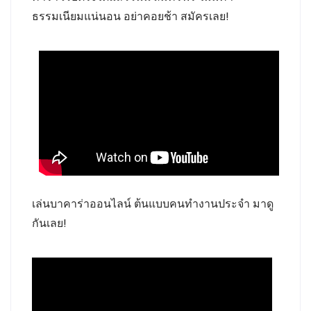
ธรรมเนียมแน่นอน อย่าคอยช้า สมัครเลย!
เล่นบาคาร่าออนไลน์ ต้นแบบคนทำงานประจำ มาดู
กันเลย!