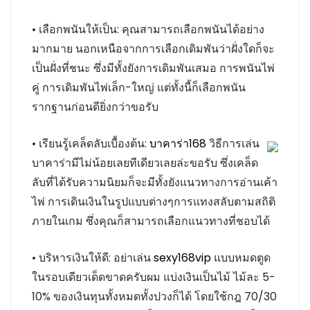
• เลือกพนันให้เป็น: คุณสามารถเลือกพนันได้อย่าง
มากมาย นอกเหนือจากการเลือกเดิมพันว่าฝั่งใดก็จะ
เป็นฝั่งที่ชนะ ซึ่งมีทั้งยังการเดิมพันเสมอ การพนันไพ่
คู่ การเดิมพันไพ่เล็ก-ใหญ่ แต่ทั้งนี้ก็เลือกพนัน
รากฐานก่อนดียิ่งกว่าขอรับ
• เรียนรู้เคล็ดลับเบื้องต้น:
บาคาร่า168
วิธีการเล่น
บาคาร่ามีไม่น้อยเลยทีเดียวเลยล่ะขอรับ ซึ่งเคล็ด
ลับที่ได้รับความนิยมก็จะมีทั้งยังแนวทางการอ่านเค้า
ไพ่ การเดินเงินในรูปแบบต่างๆการแทงสลับตามสถิติ
ภายในเกม ซึ่งคุณก็สามารถเลือกแนวทางที่ชอบได้
• บริหารเงินให้ดี: อย่าเล่น
sexy168vip
แบบหมดตูด
ในรอบเดียวเด็ดขาดครับผม แบ่งเงินเป็นไม้ ไม้ละ 5-
10% ของเงินทุนทั้งหมดทั้งปวงก็ได้ โดยใช้กฎ 70/30