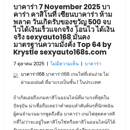
บาคาร่า 7 November 2025 บา
คาร่า คาสิโนที่ เซียนบาคาร่า ห้าม
พลาด วันเกิดรับของขวัญ 500 จบ
ไวได้เงินเร็วแจกจริง โอนไว ได้เงิน
จริง sexyauto168 มั่นคง
มาตรฐานความมั่งคั่ง Top 64 by
Krystle sexyauto168s.com
7 ตุลาคม 2025
|
ไม่มีความเห็น
|
บาคาร่า
บาคาร่า168
บาคาร่า168 เกมไพ่ที่เล่นง่าย ไม่
ผ่านเอเย่นต์ ที่มาแรงเป็นชั้น 1 ในประเทศ
ถ้าเกิดเอ่ยถึงเกมคาสิโนออนไลน์ที่มาแรงที่สุดใน
ปัจจุบัน น่าเชื่อถือเลยว่าคำตอบลำดับต้นๆที่นักพนัน
ผู้คนจำนวนมากพูดถึงคือ บาคาร่า เกมไพ่สุดคลาสสิ
กที่ไม่ว่าจะอยู่ในคาสิโนใช่หรือคาสิโนออนไลน์ก็ได้