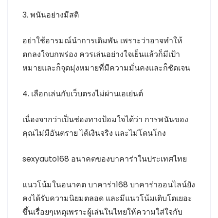
3. พนันอย่างมีสติ
อย่าใช้อารมณ์นำการเดิมพัน เพราะว่าอาจทำให้
ตกลงใจบกพร่อง ควรเล่นอย่างใจเย็นแล้วก็มีเป้า
หมายและก็จุดมุ่งหมายที่มีความมั่นคงและก็ชัดเจน
4. เลือกเล่นกับเว็บตรงไม่ผ่านเอเย่นต์
เนื่องจากว่าเป็นช่องทางป้อมใจได้ว่า การพนันของ
คุณไม่มีอันตราย ได้เงินจริง และไม่โดนโกง
sexyauto168 อนาคตของบาคาร่าในประเทศไทย
แนวโน้มในอนาคต บาคาร่า168 บาคาร่าออนไลน์ยัง
คงได้รับความนิยมตลอด และมีแนวโน้มเติบโตเยอะ
ขึ้นเรื่อยๆเหตุเพราะผู้เล่นในไทยให้ความใส่ใจกับ