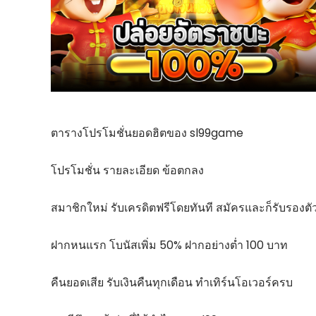
ตารางโปรโมชั่นยอดฮิตของ sl99game
โปรโมชั่น รายละเอียด ข้อตกลง
สมาชิกใหม่ รับเครดิตฟรีโดยทันที สมัครและก็รับรองต
ฝากหนแรก โบนัสเพิ่ม 50% ฝากอย่างต่ำ 100 บาท
คืนยอดเสีย รับเงินคืนทุกเดือน ทำเทิร์นโอเวอร์ครบ