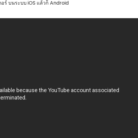
วเตอร์ บนระบบ iOS แล้วก็ Android