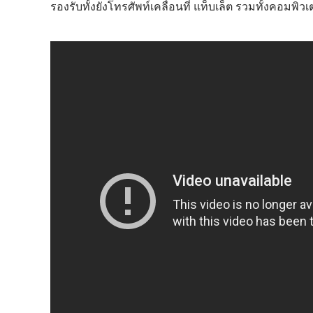
รองรับทั้งยังโทรศัพท์เคลื่อนที่ แท็บเล็ต รวมทั้งคอมพิ