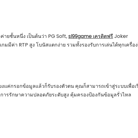
ายชั้นหนึ่ง เป็นต้นว่า PG Soft,
sl99game เครดิตฟรี
Joker
กมมีค่า RTP สูง โบนัสแตกง่าย รวมทั้งรองรับการเล่นได้ทุกเครื่อง
งแค่กรอกข้อมูลแล้วก็รับรองตัวตน คุณก็สามารถเข้าสู่ระบบเพื่อเริ
การรักษาความปลอดภัยระดับสูง คุ้มครองป้องกันข้อมูลรั่วไหล