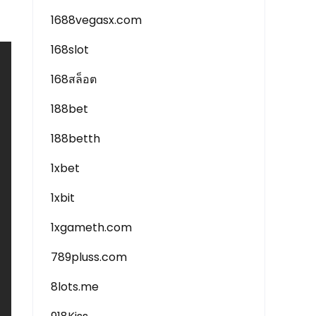
1688vegasx.com
168slot
168สล็อต
188bet
188betth
1xbet
1xbit
1xgameth.com
789pluss.com
8lots.me