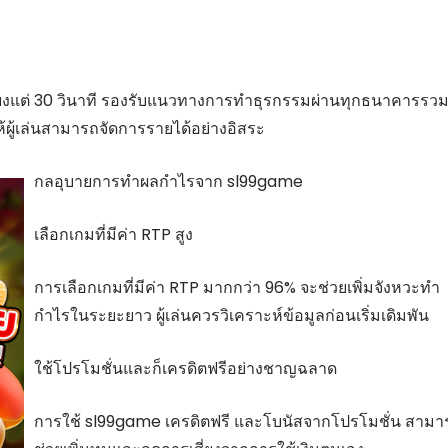
เพียงแต่ 30 วินาที รองรับแนวทางการทำธุรกรรมผ่านทุกธนาคารรวมท
ู้เล่นสามารถจัดการรายได้อย่างอิสระ
กลอุบายการทำผลกำไรจาก sl99game
เลือกเกมที่มีค่า RTP สูง
การเลือกเกมที่มีค่า RTP มากกว่า 96% จะช่วยเพิ่มจังหวะทำ
กำไรในระยะยาว ผู้เล่นควรวิเคราะห์ข้อมูลก่อนเริ่มเดิมพัน
ใช้โปรโมชั่นและก็เครดิตฟรีอย่างชาญฉลาด
การใช้ sl99game เครดิตฟรี และโบนัสจากโปรโมชั่น สามา