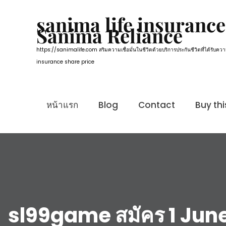
Skip
to
sanima life insurance
Sanima Reliance
content
https://sanimalife.com สริมความเชื่อมั่นในชีวิตด้วยบริการประกันชีวิตที่ได้ร
insurance share price
หน้าแรก
Blog
Contact
Buy th
sl99game สมัคร 1 June 