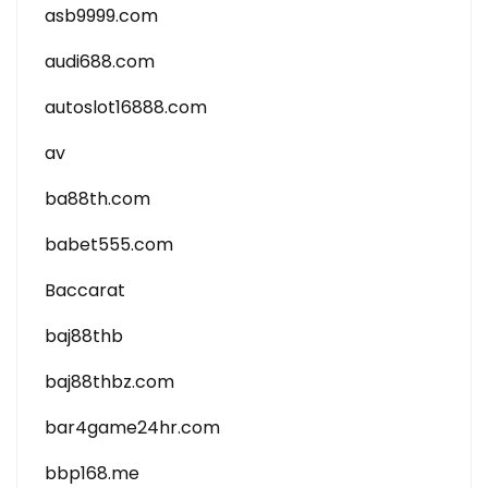
asb9999.com
audi688.com
autoslot16888.com
av
ba88th.com
babet555.com
Baccarat
baj88thb
baj88thbz.com
bar4game24hr.com
bbp168.me