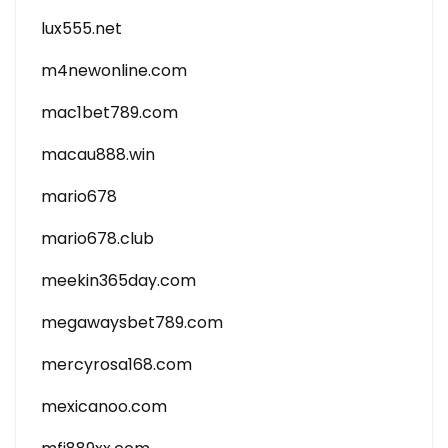
lux555.net
m4newonline.com
mac1bet789.com
macau888.win
mario678
mario678.club
meekin365day.com
megawaysbet789.com
mercyrosa168.com
mexicanoo.com