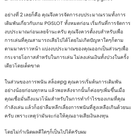
อย่างที่ 2 เลยก็คือ คุณจึงควรจัดการงบประมาณรวมทั้งการ
เดิมพันเกี่ยวกับเกม PGSLOT ทั้งหมดก่อน เริ่มกันที่การจัดการ
งบประมาณก่อนเลยจ้านะครับ คุณจึงควรตั้งงบสำหรับเพื่อ
การเล่นที่คุณสามารถเสียไปได้โดยไม่เกิดปัญหาใดๆก็ตาม
ตามมาคราวหน้า แบ่งงบประมาณของคุณออกเป็นส่วนๆเพื่อ
กระจายโอกาสสำหรับในการเล่น ไม่ลงเล่นเงินทั้งปวงในครั้ง
เดียวโดยเด็ดขาด
ในส่วนของการพนัน สล็อตpg คุณควรเริ่มต้นการเดิมพัน
อย่างน้อยก่อนทุกหน แล้วพอหลังจากนั้นก็ค่อยๆเพิ่มขึ้นเมื่อ
คุณเชื่อมั่นถึงแนวโน้มสำหรับในการทำกำไรของเกมที่คุณ
กำลังเล่น แล้วก็อย่าลืมหลีกเลี่ยงการพนันที่สูงเหลือเกินด้วยนะ
ครับ เพราะเหตุว่ามันจะก่อให้คุณอาจเสียเงินลงทุน
โดยไม่กำเนิดผลดีใดๆก็เป็นไปได้ครับผม