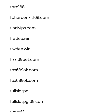
faro168
fcharoenkit168.com
finnivips.com
fiwdee.win
fiwdee.win
fizz169bet.com
fox689ok.com
fox689ok.com
fullslotpg
fullslotpg168.com