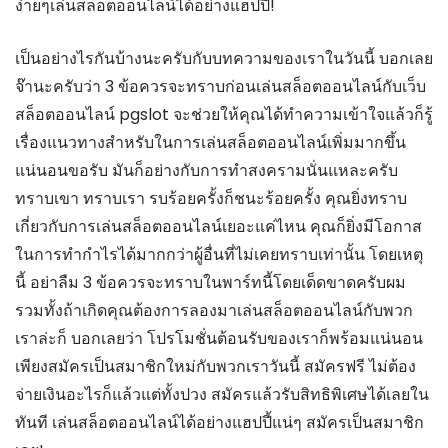
ง่ายๆเล่นสล็อตออนไลน์ได้อย่างแฮปปี้!
เป็นอย่างไรกันบ้างนะครับกับบทความของเราในวันนี้ บอกเลย
จ๊านะครับว่า 3 ข้อควรจะทราบก่อนเล่นสล็อตออนไลน์กับเว็บ
สล็อตออนไลน์ pgslot จะช่วยให้คุณได้ทำความเข้าใจแล้วก็รู้
เรื่องแนวทางสำหรับในการเล่นสล็อตออนไลน์เพิ่มมากขึ้น
แน่นอนขอรับ มันก็อย่างกับการทำสงครามนั่นแหละครับ
ทราบเขา ทราบเรา รบร้อยครั้งก็ชนะร้อยครั้ง คุณยิ่งทราบ
เกี่ยวกับการเล่นสล็อตออนไลน์เยอะแค่ไหน คุณก็ยิ่งมีโอกาส
ในการทำกำไรได้มากกว่าผู้อื่นที่ไม่เคยทราบเท่านั้น โดยเหตุ
นี้ อย่าลืม 3 ข้อควรจะทราบในพาร์ทนี้โดยเด็ดขาดครับผม
รวมทั้งถ้าเกิดคุณต้องการลองมาเล่นสล็อตออนไลน์กับพวก
เราล่ะก็ บอกเลยว่า โปรโมชั่นต้อนรับของเราก็พร้อมแน่นอน
เพียงสมัครเป็นสมาชิกใหม่กับพวกเราวันนี้ สมัครฟรี ไม่ต้อง
จ่ายเงินอะไรก็แล้วแต่ทั้งปวง สมัครแล้วรับสิทธิพิเศษได้เลยใน
ทันที เล่นสล็อตออนไลน์ได้อย่างแฮปปี้แน่ๆ สมัครเป็นสมาชิก