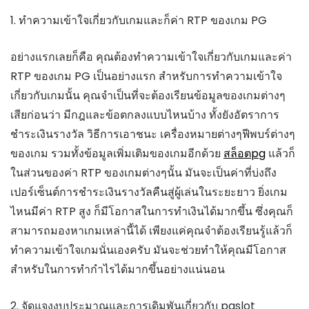
1. ทำความเข้าใจเกี่ยวกับเกมและก็ค่า RTP ของเกม PG
อย่างแรกเลยก็คือ คุณต้องทำความเข้าใจเกี่ยวกับเกมและค่า
RTP ของเกม PG เป็นอย่างแรก สำหรับการทำความเข้าใจ
เกี่ยวกับเกมนั้น คุณจำเป็นที่จะต้องเรียนข้อมูลของเกมต่างๆ
เสียก่อนว่า มีกฎและข้อตกลงแบบไหนบ้าง ทั้งยังอัตราการ
ชำระเงินรางวัล วิธีการเอาชนะ เครื่องหมายต่างๆฟีพบร์ต่างๆ
ของเกม รวมทั้งข้อมูลเพิ่มเติมของเกมอีกด้วย
สล็อตpg
แล้วก็
ในส่วนของค่า RTP ของเกมต่างๆนั้น มันจะเป็นค่าที่บ่งถึง
เปอร์เซ็นต์การชำระเงินรางวัลคืนสู่ผู้เล่นในระยะยาว ยิ่งเกม
ไหนมีค่า RTP สูง ก็มีโอกาสในการทำเงินได้มากขึ้น ซึ่งคุณก็
สามารถมองหาเกมเหล่านี้ได้ เพียงแค่คุณจำต้องเรียนรู้แล้วก็
ทำความเข้าใจเกมนั่นเองครับ มันจะช่วยทำให้คุณมีโอกาส
สำหรับในการทำกำไรได้มากขึ้นอย่างแน่นอน
2. จัดแจงงบประมาณและการเดิมพันเกี่ยวกับ pgslot