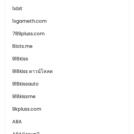
1xbit
1xgameth.com
789pluss.com
8lots.me
918Kiss
918kiss ดาวน์โหลด
918kissauto
918kissme
9kpluss.com
ABA