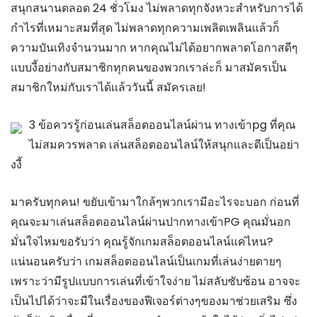
สนุกสนานตลอด 24 ชั่วโมง ไม่พลาดทุกจังหวะสำหรับการได้
กำไรที่เหมาะสมที่สุด ไม่พลาดทุกความเพลิดเพลินแล้วก็
ความบันเทิงจำนวนมาก หากคุณไม่ได้อยากพลาดโอกาสดีๆ
แบบงี้อย่างกับสมาชิกทุกคนของพวกเราล่ะก็ มาสมัครเป็น
สมาชิกใหม่กับเราได้แล้ววันนี้ สมัครเลย!
3 ข้อควรรู้ก่อนเล่นสล็อตออนไลน์ผ่าน ทางเข้าpg ที่คุณ
ไม่สมควรพลาด เล่นสล็อตออนไลน์ให้สนุกและดีเป็นอย่า
งงี้
มาครับทุกคน! ขยับเข้ามาใกล้ๆพวกเรามีอะไรจะบอก ก่อนที่
คุณจะมาเล่นสล็อตออนไลน์ผ่านปากทางเข้าPG คุณมั่นอก
มั่นใจไหมขอรับว่า คุณรู้จักเกมสล็อตออนไลน์แค่ไหน?
แน่นอนครับว่า เกมสล็อตออนไลน์เป็นเกมที่เล่นง่ายดายๆ
เพราะว่ามีรูปแบบการเล่นที่เข้าใจง่าย ไม่สลับซับซ้อน อาจจะ
เป็นไปได้ว่าจะมีในเรื่องของฟีเจอร์ต่างๆของมาช่วยเสริม ซึ่ง