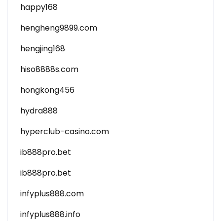
happy168
hengheng9899.com
hengjing168
hiso8888s.com
hongkong456
hydra888
hyperclub-casino.com
ib888pro.bet
ib888pro.bet
infyplus888.com
infyplus888.info