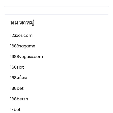
หมวดหมู่
123xos.com
1688sagame
1688vegasx.com
168slot
168สล็อต
188bet
188betth
1xbet