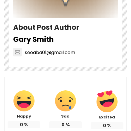
About Post Author
Gary Smith
seoaba01@gmail.com
Happy
Sad
Excited
0
%
0
%
0
%