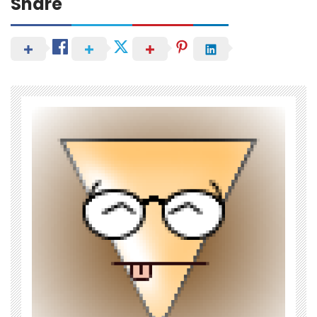
Share