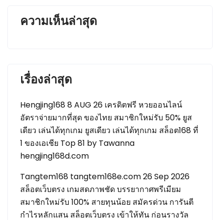
ความเห็นล่าสุด
เรื่องล่าสุด
Hengjing168 8 AUG 26 เครดิตฟรี หวยออนไลน์
อัตราจ่ายมากที่สุด ของไทย สมาชิกใหม่รับ 50% ยูส
เดียว เล่นได้ทุกเกม ยูสเดียว เล่นได้ทุกเกม สล็อต168 ที่
1 ของเอเชีย Top 81 by Tawanna
hengjing168d.com
Tangtem168 tangtem168e.com 26 Sep 2026
สล็อตเว็บตรง เกมสดภาพชัด บรรยากาศพรีเมียม
สมาชิกใหม่รับ 100% สายทุนน้อย สมัครด่วน การันตี
กำไรหลักแสน สล็อตเว็บตรง เข้าให้ทัน ก่อนรางวัล