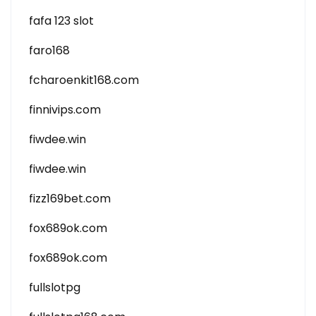
fafa 123 slot
faro168
fcharoenkit168.com
finnivips.com
fiwdee.win
fiwdee.win
fizz169bet.com
fox689ok.com
fox689ok.com
fullslotpg