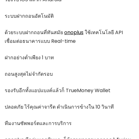
ระบบฝากถอนอัตโนมัติ
ด้วยระบบฝากถอนที่ทันสมัย
onoplus
ใช้เทคโนโลยี API
เชื่อมต่อธนาคารแบบ Real-time
ฝากอย่างต่ำเพียง 1 บาท
ถอนสูงสุดไม่จำกัดรอบ
รองรับอีกทั้งแอปแบงค์แล้วก็ TrueMoney Wallet
ปลอดภัย ไร้คุณค่าจารีต ดำเนินการข้างใน 10 วินาที
ทีมงานซัพพอร์ตและการบริการ