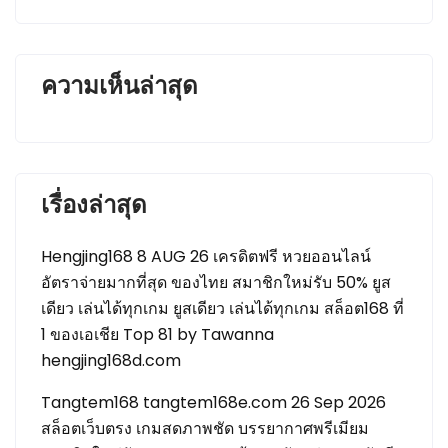
ความเห็นล่าสุด
เรื่องล่าสุด
Hengjing168 8 AUG 26 เครดิตฟรี หวยออนไลน์
อัตราจ่ายมากที่สุด ของไทย สมาชิกใหม่รับ 50% ยูส
เดียว เล่นได้ทุกเกม ยูสเดียว เล่นได้ทุกเกม สล็อต168 ที่
1 ของเอเชีย Top 81 by Tawanna
hengjing168d.com
Tangtem168 tangtem168e.com 26 Sep 2026
สล็อตเว็บตรง เกมสดภาพชัด บรรยากาศพรีเมียม