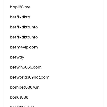
bbp168.me
betflixtikto
betflixtikto.info
betflixtikto.info
betm4vip.com
betway
betwin6666.com
betworld369hot.com
bombet888.win
bonus888