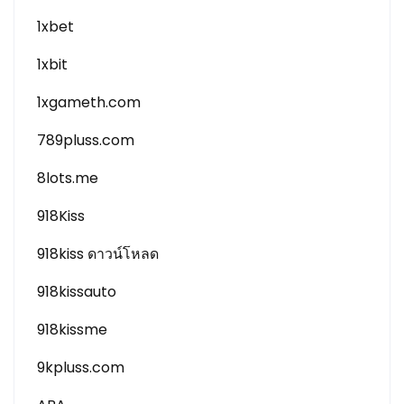
1xbet
1xbit
1xgameth.com
789pluss.com
8lots.me
918Kiss
918kiss ดาวน์โหลด
918kissauto
918kissme
9kpluss.com