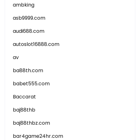
ambking
asb9999.com
audi688.com
autoslot16888.com
av
ba88th.com
babet555.com
Baccarat
baj88thb
baj88thbz.com
bar4game24hr.com