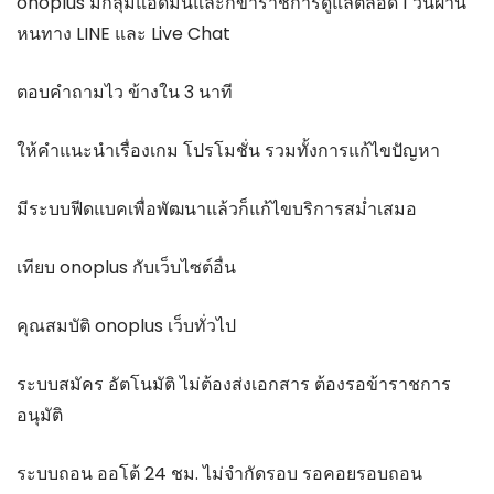
onoplus มีกลุ่มแอดมินและก็ข้าราชการดูแลตลอด 1 วันผ่าน
หนทาง LINE และ Live Chat
ตอบคำถามไว ข้างใน 3 นาที
ให้คำแนะนำเรื่องเกม โปรโมชั่น รวมทั้งการแก้ไขปัญหา
มีระบบฟีดแบคเพื่อพัฒนาแล้วก็แก้ไขบริการสม่ำเสมอ
เทียบ onoplus กับเว็บไซต์อื่น
คุณสมบัติ onoplus เว็บทั่วไป
ระบบสมัคร อัตโนมัติ ไม่ต้องส่งเอกสาร ต้องรอข้าราชการ
อนุมัติ
ระบบถอน ออโต้ 24 ชม. ไม่จำกัดรอบ รอคอยรอบถอน