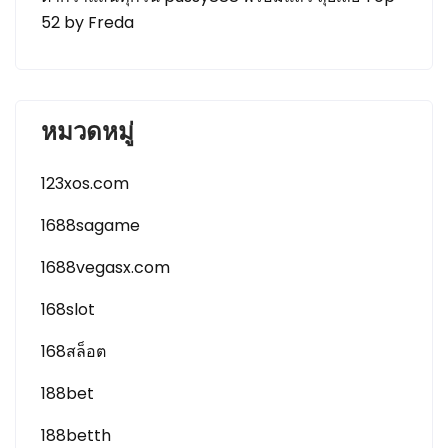
52 by Freda
หมวดหมู่
123xos.com
1688sagame
1688vegasx.com
168slot
168สล็อต
188bet
188betth