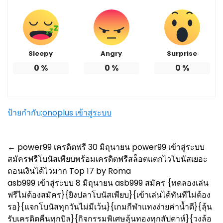
Sleepy
Angry
Surprise
0
%
0
%
0
%
ป้ายกำกับ:
onoplus เข้าสู่ระบบ
Post
←
power99 เครดิตฟรี 30 มิถุนายน power99 เข้าสู่ระบบ
สมัครฟรีโบนัสเพียบพร้อมเครดิตฟรีสล็อตแตกไวโบนัสเยอะ
navigation
ถอนเงินได้ไวมาก Top 17 by Roma
asb999 เข้าสู่ระบบ 8 มิถุนายน asb999 สมัคร {ทดลองเล่น
ฟรีไม่ต้องสมัคร}{ยิงปลาโบนัสเพียบ}{เข้าเล่นได้ทันทีไม่ต้อง
รอ}{แจกโบนัสทุกวันไม่มีเว้น}{เกมกีฬาแทงง่ายค่าน้ำดี}{ลุ้น
รับเครดิตคืนทุกบิล}{กิจกรรมพิเศษลุ้นทองทุกสัปดาห์}{วงล้อ