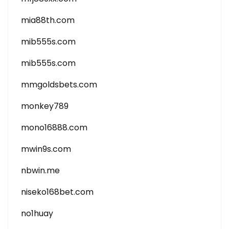
mia88th.com
mib555s.com
mib555s.com
mmgoldsbets.com
monkey789
mono16888.com
mwin9s.com
nbwin.me
niseko168bet.com
no1huay