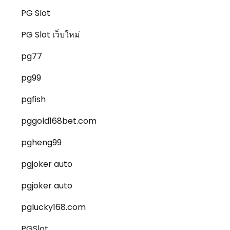
PG Slot
PG Slot เว็บใหม่
pg77
pg99
pgfish
pggold168bet.com
pgheng99
pgjoker auto
pgjoker auto
pglucky168.com
PGSlot