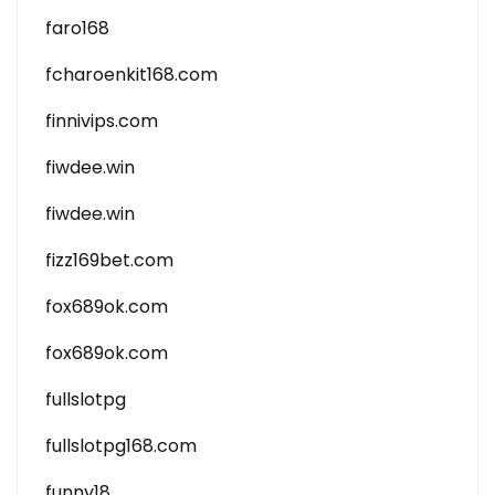
faro168
fcharoenkit168.com
finnivips.com
fiwdee.win
fiwdee.win
fizz169bet.com
fox689ok.com
fox689ok.com
fullslotpg
fullslotpg168.com
funny18