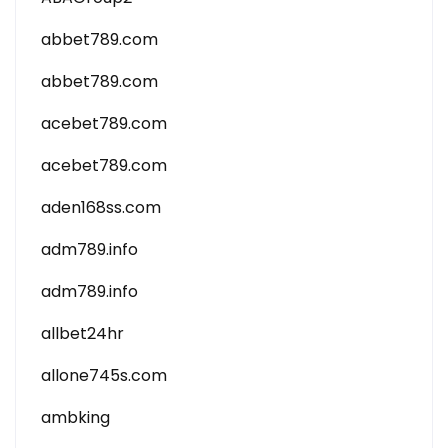
abbet789.com
abbet789.com
acebet789.com
acebet789.com
aden168ss.com
adm789.info
adm789.info
allbet24hr
allone745s.com
ambking