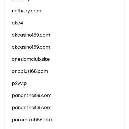
no1huay.com
okc4
okcasino159.com
okcasino159.com
onesiamclub.site
onoplus168.com
p2vvip
pananthai99.com
pananthai99.com
paramax1688.info