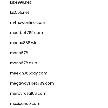
luke999.net
lux555.net
m4newonline.com
mac1bet789.com
macau888.win
mario678
mario678.club
meekin365day.com
megawaysbet789.com
mercyrosa168.com
mexicanoo.com