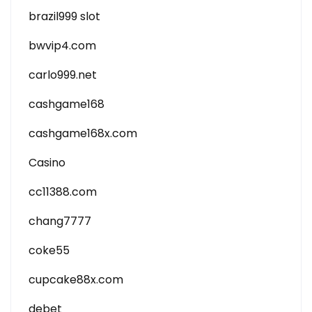
brazil999 slot
bwvip4.com
carlo999.net
cashgame168
cashgame168x.com
Casino
cc11388.com
chang7777
coke55
cupcake88x.com
debet