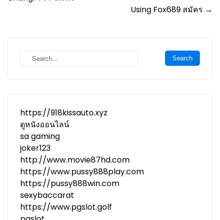
navigation
Using Fox689 สมัคร
→
https://918kissauto.xyz
ดูหนังออนไลน์
sa gaming
joker123
http://www.movie87hd.com
https://www.pussy888play.com
https://pussy888win.com
sexybaccarat
https://www.pgslot.golf
pgslot