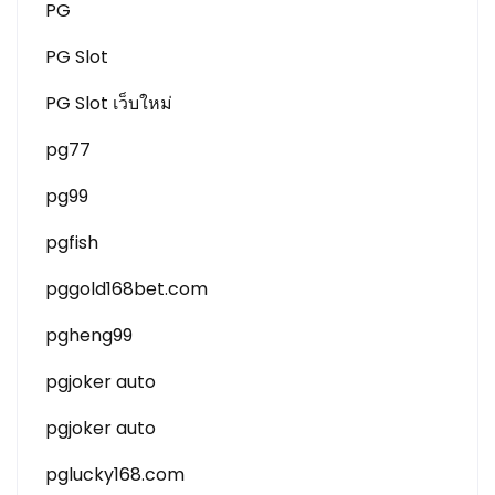
PG
PG Slot
PG Slot เว็บใหม่
pg77
pg99
pgfish
pggold168bet.com
pgheng99
pgjoker auto
pgjoker auto
pglucky168.com