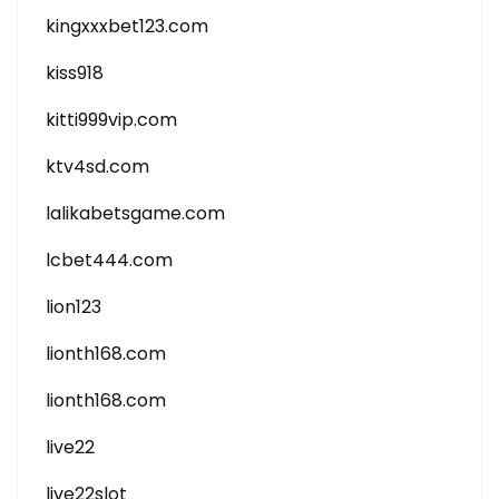
kingxxxbet123.com
kiss918
kitti999vip.com
ktv4sd.com
lalikabetsgame.com
lcbet444.com
lion123
lionth168.com
lionth168.com
live22
live22slot