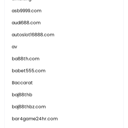
asb9999.com
audi688.com
autoslot16888.com
av
ba88th.com
babet555.com
Baccarat
baj88thb
baj88thbz.com
bar4game24hr.com