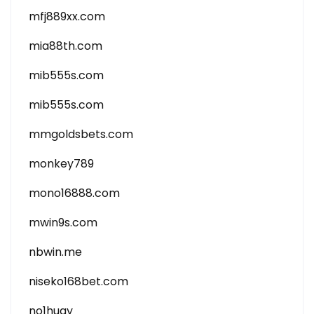
mfj889xx.com
mia88th.com
mib555s.com
mib555s.com
mmgoldsbets.com
monkey789
mono16888.com
mwin9s.com
nbwin.me
niseko168bet.com
no1huay