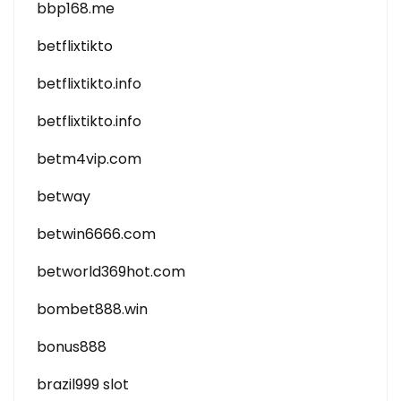
bbp168.me
betflixtikto
betflixtikto.info
betflixtikto.info
betm4vip.com
betway
betwin6666.com
betworld369hot.com
bombet888.win
bonus888
brazil999 slot