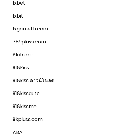
1xbet
1xbit
1xgameth.com
789pluss.com
8lots.me
918Kiss
918kiss ดาวน์โหลด
918kissauto
918kissme
9kpluss.com
ABA