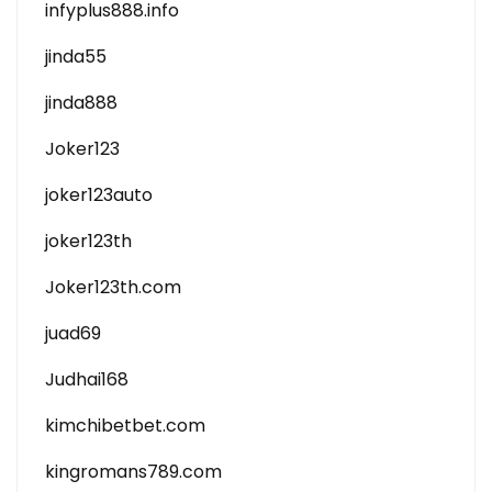
infyplus888.info
jinda55
jinda888
Joker123
joker123auto
joker123th
Joker123th.com
juad69
Judhai168
kimchibetbet.com
kingromans789.com