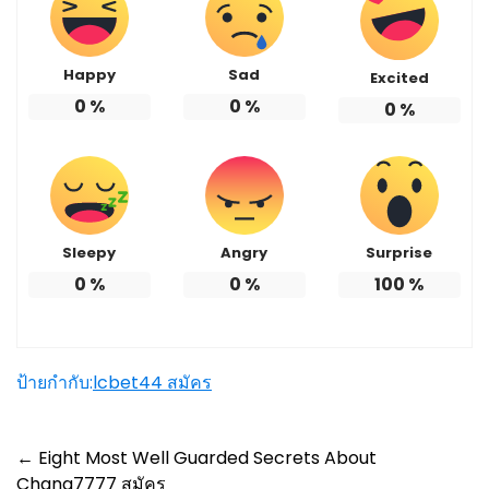
Happy
Sad
Excited
0
%
0
%
0
%
Sleepy
Angry
Surprise
0
%
0
%
100
%
ป้ายกำกับ:
lcbet44 สมัคร
Post
←
Eight Most Well Guarded Secrets About
Chang7777 สมัคร