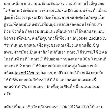
นอกเหนือจากความเพลิดเพลินและความเบิกบานใจที่คุณจะ
ได้รับแบบจัดเต็มจากการมาเล่นJoker123autoพร้อมทั้งเพื่อน
ฝูงแล้วนั้น เรา joker123 ยังพร้อมมอบสิทธิพิเศษให้กับคุณใน
ฐานะที่คุณเป็นคนชวนเพื่อนฝูงมาเล่นสล็อตออนไลน์กับเรา
ด้วย ซึ่งก็คือ กิจกรรมเสนอแนะเพื่อนทำรายได้หลักแสน เป็น
กิจกรรมที่เหมาะสมกับคู่ขาตัวจี๊ดที่จะมาเล่นjoker123autoไป
ร่วมกันแบบคุณและเพื่อนฝูงของคุณ เพียงแค่คุณเชื้อเชิญ
สหายมาสมัครเป็นสมาชิกใหม่กับเรา คุณจะได้รับรายได้ 2 ต่อ
โดยทันที ต่อที่ 1 คุณจะได้รับยอดฝากของสหาย 30% โดยทันที
และต่อที่ 2 คุณจะได้รับยอดเล่นของเพื่อนฝูง โดยยอดเล่น
สล็อต,
joker123auto
ยิงปลา, คาสิโน และก็ป๊อกเด้ง ยอมรับ
ได้ 0.6% ยอดเล่นกีฬารับได้ 0.3% และยอดเล่นลอตเตอรี่
ยอมรับได้ 7% บอกเลยว่า ฟินทั้งคุณ ฟินทั้งเพื่อนแน่นอนนะ
ครับ
สมัครเป็นสมาชิกใหม่กับพวกเรา JOKER123AUTO ได้แบบ