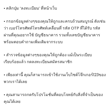
• คลิกปุ่ม ‘ลงทะเบียน’ ที่หน้าเว็บ
• กรอกข้อมูลต่างๆของคุณให้ถูกและครบถ้วนสมบูรณ์ ดังเช่น
ว่า เบอร์โทรศัพท์โทรศัพท์เคลื่อนที่ รหัส OTP ที่ได้รับ รหัส
ผ่านที่คุณอยากใช้ บัญชีธนาคาร รวมทั้งเลขบัญชีธนาคาร
พร้อมตอบคำถามเพิ่มเติมจากระบบ
• สำรวจข้อมูลต่างๆของคุณให้ถูกต้อง แม้เป็นระเบียบ
เรียบร้อยแล้ว กดลงทะเบียนสมัครสมาชิก
• เพียงเท่านี้ คุณก็สามารถเข้าใช้งานเว็บไซต์โจ๊กเกอร์123ของ
พวกเราได้เลย
• คุณสามารถกดรับโปรโมชั่นที่ตอบโจทย์กับสิ่งที่จำเป็นของ
คุณได้เลย