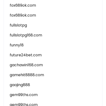
fox689ok.com
fox689ok.com
fullslotpg
fullslotpg168.com
funny18
future24bet.com
gachawin168.com
gamehit8888.com
gaojing888
gem99ths.com
gem99ths.com