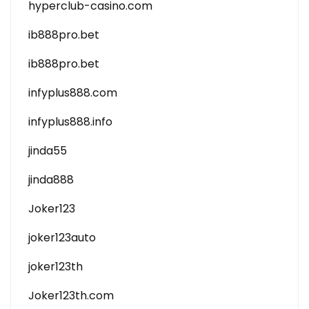
hyperclub-casino.com
ib888pro.bet
ib888pro.bet
infyplus888.com
infyplus888.info
jinda55
jinda888
Joker123
joker123auto
joker123th
Joker123th.com