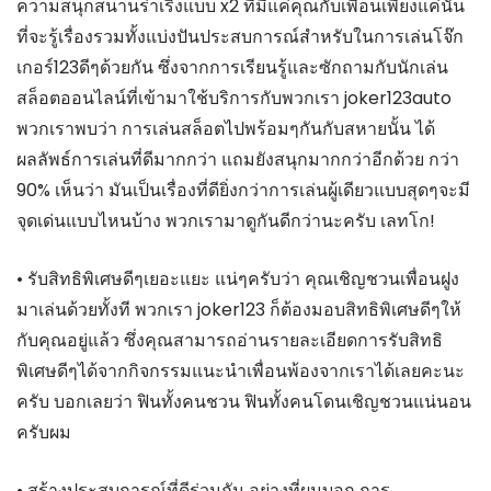
ความสนุกสนานร่าเริงแบบ x2 ที่มีแค่คุณกับเพื่อนเพียงแค่นั้น
ที่จะรู้เรื่องรวมทั้งแบ่งปันประสบการณ์สำหรับในการเล่นโจ๊ก
เกอร์123ดีๆด้วยกัน ซึ่งจากการเรียนรู้และซักถามกับนักเล่น
สล็อตออนไลน์ที่เข้ามาใช้บริการกับพวกเรา joker123auto
พวกเราพบว่า การเล่นสล็อตไปพร้อมๆกันกับสหายนั้น ได้
ผลลัพธ์การเล่นที่ดีมากกว่า แถมยังสนุกมากกว่าอีกด้วย กว่า
90% เห็นว่า มันเป็นเรื่องที่ดียิ่งกว่าการเล่นผู้เดียวแบบสุดๆจะมี
จุดเด่นแบบไหนบ้าง พวกเรามาดูกันดีกว่านะครับ เลทโก!
• รับสิทธิพิเศษดีๆเยอะแยะ แน่ๆครับว่า คุณเชิญชวนเพื่อนฝูง
มาเล่นด้วยทั้งที พวกเรา joker123 ก็ต้องมอบสิทธิพิเศษดีๆให้
กับคุณอยู่แล้ว ซึ่งคุณสามารถอ่านรายละเอียดการรับสิทธิ
พิเศษดีๆได้จากกิจกรรมแนะนำเพื่อนพ้องจากเราได้เลยคะนะ
ครับ บอกเลยว่า ฟินทั้งคนชวน ฟินทั้งคนโดนเชิญชวนแน่นอน
ครับผม
• สร้างประสบการณ์ที่ดีร่วมกัน อย่างที่ผมบอก การ