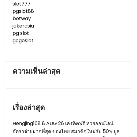
slot777
pgslot88
betway
jokerasia
pg slot
gogoslot
ความเห็นล่าสุด
เรื่องล่าสุด
Hengjing168 8 AUG 26 เครดิตฟรี หวยออนไลน์
อัตราจ่ายมากที่สุด ของไทย สมาชิกใหม่รับ 50% ยูส