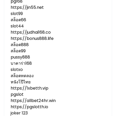
pg168
https://jin55.net
slot99
สล็อต66
slot44
https://judhai168.co
https://bonus888.life
สล็อต888
สล็อต99
pussy888
บาคาร่า168
slotxo
สล็อตทดลอง
หนังโป๊ไทย
https://1xbetth.vip
pgslot
https://allbet24hr.win
https://pgslotth.io
joker 123