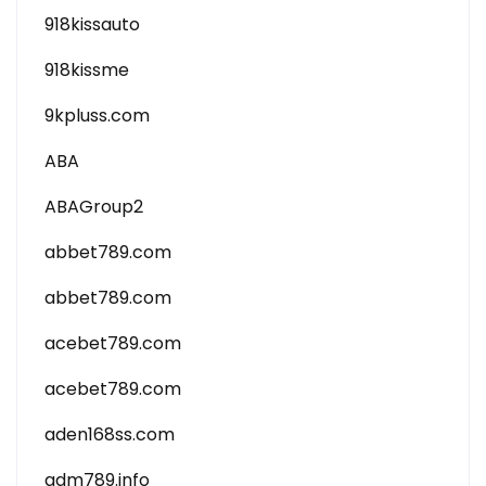
918kissauto
918kissme
9kpluss.com
ABA
ABAGroup2
abbet789.com
abbet789.com
acebet789.com
acebet789.com
aden168ss.com
adm789.info