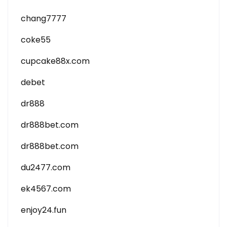
chang7777
coke55
cupcake88x.com
debet
dr888
dr888bet.com
dr888bet.com
du2477.com
ek4567.com
enjoy24.fun