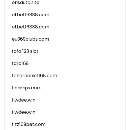
erisauto.site
etbet16888.com
etbet16888.com
eu369clubs.com
fafa 123 slot
faro168
fcharoenkit168.com
finnivips.com
fiwdee.win
fiwdee.win
fizz169bet.com