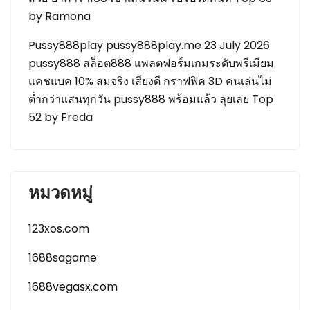
by Ramona
Pussy888play pussy888play.me 23 July 2026
pussy888 สล็อต888 แพลตฟอร์มเกมระดับพรีเมียม
แคชแบค 10% สมจริง เสียงดี กราฟฟิค 3D คนเล่นไม่
ต่ำกว่าแสนทุกวัน pussy888 พร้อมแล้ว ลุยเลย Top
52 by Freda
หมวดหมู่
123xos.com
1688sagame
1688vegasx.com