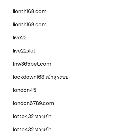
lionth168.com
lionth168.com
live22
live22slot
lnw365bet.com
lockdown168 เข้าสู่ระบบ
london45
london6789.com
lotto432 ทางเข้า
lotto432 ทางเข้า