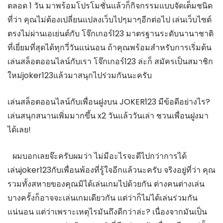
ตลอด 1 วัน มาพร้อมโปรโมชั่นแล้วก็กิจกรรมแบบจัดเต็มชนิด
ที่ว่า คุณไม่ต้องเปลี่ยนแปลงเว็บไปๆมาๆอีกต่อไป เล่นเว็บไซต์
ตรงไม่ผ่านเอเย่นต์กับ โจ๊กเกอร์123 มาตรฐานระดับนานาชาติ
ที่เยี่ยมที่สุดได้ทุกวี่วันแน่นอน ถ้าคุณพร้อมสำหรับการเริ่มต้น
เล่นสล็อตออนไลน์กับเรา โจ๊กเกอร์123 ล่ะก็ สมัครเป็นสมาชิก
ใหม่joker123แล้วมาสนุกไปร่วมกันนะครับ
เล่นสล็อตออนไลน์กับเพื่อนฝูงบน JOKER123 มีข้อดีอย่างไร?
เล่นสนุกสนานเพิ่มมากขึ้น x2 วันแล้ววันเล่า ชวนเพื่อนฝูงมา
ได้เลย!
ผมบอกเลยจ๊ะครับผมว่า ไม่มีอะไรจะดีไปกว่าการได้
เล่นjoker123กับเพื่อนพ้องที่รู้ใจอีกแล้วนะครับ จริงอยู่ที่ว่า คุณ
รวมทั้งสหายของคุณมิได้เล่นเกมไปด้วยกัน ต่างคนต่างเล่น
บางครั้งก็อาจจะเล่นเกมเดียวกัน แต่ว่าก็ไม่ได้เล่นร่วมกัน
แน่นอน แต่ว่าเพราะเหตุไรมันถึงดีกว่าล่ะ? เนื่องจากมันเป็น