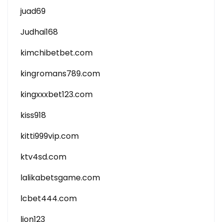
juad69
Judhai168
kimchibetbet.com
kingromans789.com
kingxxxbet123.com
kiss918
kitti999vip.com
ktv4sd.com
lalikabetsgame.com
lcbet444.com
lion123