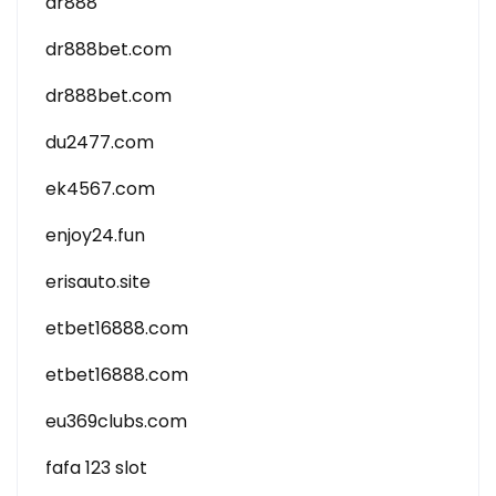
dr888
dr888bet.com
dr888bet.com
du2477.com
ek4567.com
enjoy24.fun
erisauto.site
etbet16888.com
etbet16888.com
eu369clubs.com
fafa 123 slot