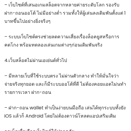
– เว็บไซต์ที่เสนอเกมสล็อตจากหลายค่ายระดับโลก รองรับ
ฝาก-ถอนออโต้ ไม่มีอย่างต่ำ รวมทั้งให้ผู้เล่นลงเดิมพันตั้งแต่ 1
บาทขึ้นไปอย่างยิ่งจริงๆ
– ระบบเว็บไซต์ตรงช่วยลดความเสี่ยงเรื่องล็อคยูสหรือการ
คดโกง พร้อมทดลองเล่นเกมต่างๆก่อนเดิมพันจริง
4.เว็บสล็อตไม่ผ่านเอเย่นต์ทั่วไป
– มีหลายเว็บที่ใช้ระบบตรง ไม่ผ่านตัวกลาง ทำให้มั่นใจว่า
จ่ายจริงทุกยอด และก็มีระบบออโต้ที่ดี ไม่ต้องคอยแอดไม่นทำ
รายการเวลา ฝาก-ถอน
– ฝาก-ถอน wallet ทำเป็นง่ายบนมือถือ เล่นได้ทุกระบบทั้งยัง
iOS แล้วก็ Android โดยไม่ต้องดาวน์โหลดแอปเสริมเติม