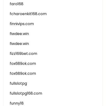
faro168
fcharoenkit168.com
finnivips.com
fiwdee.win
fiwdee.win
fizz169bet.com
fox689ok.com
fox689ok.com
fullslotpg
fullslotpg168.com
funny18