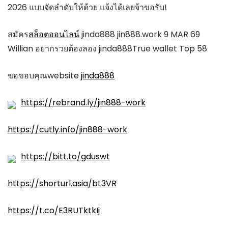
2026 แบบจัดลำดับให้ด้วย แจ้งได้เลยจ้าขอรับ!
สมัคร
สล็อตออนไลน์
jinda888 jin888.work 9 MAR 69
Willian อยากรวยต้องลอง jinda888True wallet Top 58
ขอขอบคุณwebsite
jinda888
https://rebrand.ly/jin888-work
https://cutly.info/jin888-work
https://bitt.to/gduswt
https://shorturl.asia/bL3VR
https://t.co/E3RUTktkIj