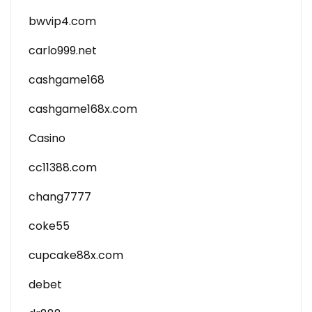
bwvip4.com
carlo999.net
cashgame168
cashgame168x.com
Casino
cc11388.com
chang7777
coke55
cupcake88x.com
debet