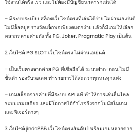
ใช้งานได้จริง เร็ว และไม่ต้องมีบัญชีธนาคารก็เล่นได้
– มีระบบระเบียบสล็อตเว็บไซต์ตรงที่เล่นได้ง่าย ไม่ผ่านเอเย่นต์
ไม่มีล็อคยูส รางวัลแจ็กพอเพียงตแตกง่าย แล้วก็มีเกมให้เลือก
หลากหลายค่ายดัง ทั้ง PG, Joker, Pragmatic Play เป็นต้น
2.เว็บไซต์ PG SLOT เว็บไซต์ตรง ไม่ผ่านเอเย่นต์
– เป็นเว็บตรงจากค่าย PG ที่เชื่อถือได้ ระบบฝาก-ถอน ไม่มี
ขั้นต่ำ รองรับวอเลท ทำรายการได้สะดวกทุกหนทุกแห่ง
– เกมสล็อตจากค่ายที่มีระบบ API แท้ ทำให้การเล่นลื่นไหล
ระบบเกมเสถียร และมีโอกาสได้กำไรจริงจากโบนัสในเกม
และฟีเจอร์ต่างๆ
3.เว็บไซต์ jinda888 เว็บไซต์ตรงอันดับ 1 พร้อมเกมหลายค่าย