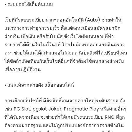
• ระบบออโต้เต็มต้นแบบ
เว็บที่มีระบบระเบียบ ฝาก-ถอนอัตโนมัติ (Auto) ช่วยทำให้
แนวทางการทำธุรกรรมเร็ว ตั้งแต่ลงทะเบียนสมัครสมาชิก
ฝากเงิน เบิกเงิน หรือรับโบนัส ซึ่งเว็บไซต์ตรงหลายที่ทำ
รายการได้ด้านในไม่กี่วินาที โดยไม่ต้องรอคอยแอดมินตรวจ
ตรา ช่วยให้เล่นได้สม่ำเสมอไม่สะดุด นี่เป็นสิ่งที่ได้เปรียบที่เห็น
ได้ชัดถ้าเกิดเทียบกับเว็บไซต์อื่นๆที่จำต้องใช้คนกลางสำหรับ
เพื่อการปฏิบัติงาน
• เกมแท้จากค่ายดัง สล็อตออนไลน์
การเลือกเว็บไซต์ที่ มีลิขสิทธิ์เกมจากค่ายใหญ่ระดับสากล ดัง
เช่น PG Slot,
pgslot
Joker, Pragmatic Play หรือค่ายอื่นๆ
ที่ได้รับความนิยม จะช่วยทำให้เกมมีระบบระเบียบ RNG ที่ถูก
ต้องตามมาตรฐาน และไม่ถูกปรับแปลงอัตราการจ่ายข้างใน