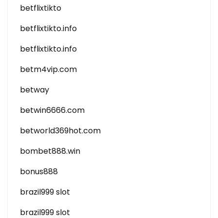
betflixtikto
betflixtikto.info
betflixtikto.info
betm4vip.com
betway
betwin6666.com
betworld369hot.com
bombet888.win
bonus888
brazil999 slot
brazil999 slot