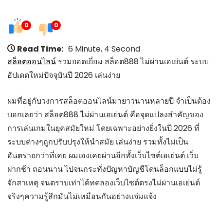
jin888.work
0
0
Read Time:
6 Minute, 4 Second
สล็อตออนไลน์
รวมยอดเยี่ยม สล็อต888 ไม่ผ่านเอเย่นต์ ระบบ
อัปเดตใหม่ปัจจุบันปี 2026 เล่นง่าย
ผมที่อยู่กับวงการสล็อตออนไลน์มายาวนานหลายปี จำเป็นต้อง
บอกเลยว่า สล็อต888 ไม่ผ่านเอเย่นต์ คือจุดแปลงสำคัญของ
การเล่นเกมในยุคสมัยใหม่ โดยเฉพาะอย่างยิ่งในปี 2026 ที่
ระบบต่างๆถูกปรับปรุงให้นำสมัย เล่นง่าย รวมทั้งไม่เป็น
อันตรายกว่าที่เคย ผมเองเคยผ่านอีกทั้งเว็บไซต์เอเย่นต์ เว็บ
ฝากช้า ถอนนาน ไปจนกระทั่งปัญหาบัญชีโดนล็อกแบบไม่รู้
จักสาเหตุ จนตราบเท่าได้ทดลองเว็บไซต์ตรงไม่ผ่านเอเย่นต์
จริงๆความรู้สึกมันไม่เหมือนกันอย่างแจ่มแจ้ง