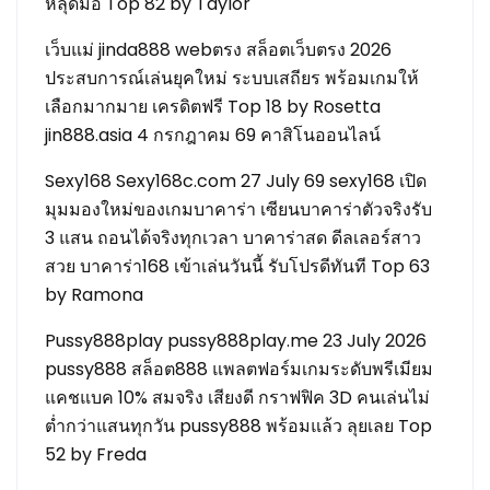
หลุดมือ Top 82 by Taylor
เว็บแม่ jinda888 webตรง สล็อตเว็บตรง 2026
ประสบการณ์เล่นยุคใหม่ ระบบเสถียร พร้อมเกมให้
เลือกมากมาย เครดิตฟรี Top 18 by Rosetta
jin888.asia 4 กรกฎาคม 69 คาสิโนออนไลน์
Sexy168 Sexy168c.com 27 July 69 sexy168 เปิด
มุมมองใหม่ของเกมบาคาร่า เซียนบาคาร่าตัวจริงรับ
3 แสน ถอนได้จริงทุกเวลา บาคาร่าสด ดีลเลอร์สาว
สวย บาคาร่า168 เข้าเล่นวันนี้ รับโปรดีทันที Top 63
by Ramona
Pussy888play pussy888play.me 23 July 2026
pussy888 สล็อต888 แพลตฟอร์มเกมระดับพรีเมียม
แคชแบค 10% สมจริง เสียงดี กราฟฟิค 3D คนเล่นไม่
ต่ำกว่าแสนทุกวัน pussy888 พร้อมแล้ว ลุยเลย Top
52 by Freda