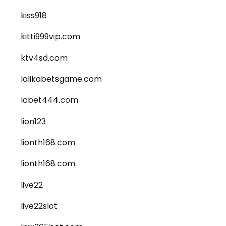
kiss918
kitti999vip.com
ktv4sd.com
lalikabetsgame.com
lcbet444.com
lion123
lionth168.com
lionth168.com
live22
live22slot