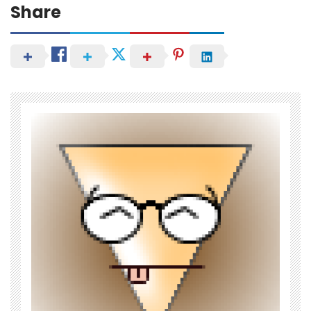
Share