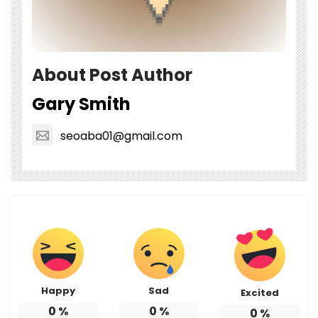
About Post Author
Gary Smith
seoaba01@gmail.com
Happy
Sad
Excited
0
%
0
%
0
%