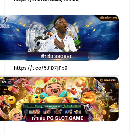
https://t.co/5J1B7jiFp9
…