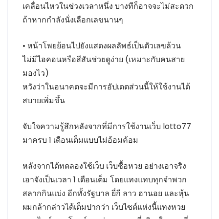
เคลื่อนไหวในช่วงเวลาหนึ่ง บางทีก็อาจจะไม่สะดวก
ถ้าหากกำลังนั่งเลือกเลขนานๆ
• หน้าโพยย้อนไปยังแสดงผลลัพธ์เป็นตัวเลขล้วน
ไม่มีไอคอนหรือสีสันช่วยดูง่าย (เหมาะกับคนสาย
มองไว)
หวังว่าในอนาคตจะมีการอัปเดตส่วนนี้ให้ใช้งานได้
สบายเพิ่มขึ้น
จับใจความรู้สึกหลังจากที่มีการใช้งานเว็บ lotto77
มาครบ 1 เดือนเต็มแบบไม่อ้อมค้อม
หลังจากได้ทดลองใช้เว็บ เว็บซื้อหวย อย่างเอาจริง
เอาจังเป็นเวลา 1 เดือนเต็ม โดยแทงแทบทุกจำพวก
สลากกินแบ่ง อีกทั้งรัฐบาล ยี่กี ลาว ฮานอย และหุ้น
ผมกล้ากล่าวได้เต็มปากว่า เว็บไซต์แห่งนี้แทงหวย