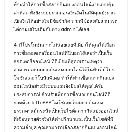
ที่จะทำให้การซื้อสลากกินแบ่งออนไลน์ง่ายแบบคุ้ม
ค่าที่สุด ทั้งยังระบบฝากถอนเงินอัตโนมัติคุณยังฝาก
เบิกเงินได้อย่างไม่มีข้อจำกัด หากมีข้อสงสัยสามารถ
ไต่ถามเสริมเติมกับทาง admin ได้เลย
4. มีโปรโมชั่นมากไม่น้อยเลยทีเดียวให้คุณได้เลือก
การซื้อลอตเตอรี่ออนไลน์ที่นี่บอกได้เลยว่าเป็นเว็บ
ลอตเตอรี่ออนไลน์ ที่ดีเยี่ยมที่สุดเพราะเหตุว่า
สามารถเล่นสลากกินแบ่งออนไลน์ได้ในทันทีมีโปร
โมชั่นและก็โบนัสพิเศษ ทำให้ท่านซื้อสลากกินแบ่ง
ออนไลน์อย่างมีระบบแถมยังมีผลให้คุณได้รับ
ประสบการณ์ สำหรับเพื่อการซื้อหวยออนไลน์ที่ดี
ยอดด้วย lotto888 ไม่ใช่แค่เว็บสลากกินแบ่ง
ธรรมดาแม้กระนั้นเป็นเว็บไซต์สลากกินแบ่งออนไลน์
ที่เซียนหวยตัวจริงให้คำปรึกษาและเป็นเว็บไซต์ที่มี
ความล้ำยุค คุณสามารถเลือกสลากกินแบ่งออนไลน์