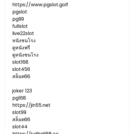
https://www.pgslot.golf
pgslot
pg99
fullslot
live22slot
หนังชนโรง
ดูหนังฟรี
ดูหนังชนโรง
slot168
slot456
สล็อต66
joker 123
pg168
https://jin55.net
slot99
สล็อต66
slot44
https://judhai168.co