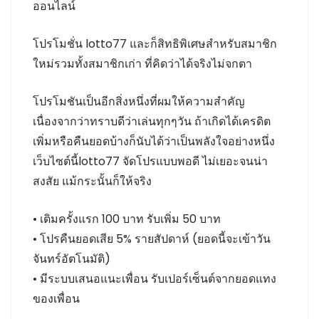
ออนไลน์
โปรโมชั่น lotto77 และก็สิทธิพิเศษสำหรับสมาชิก
ใหม่รวมทั้งสมาชิกเก่า ที่คิดว่าได้จริงไม่จกตา
โปรโมชันเป็นอีกสิ่งหนึ่งที่ผมให้ความสำคัญ
เนื่องจากว่าทราบดีว่าเล่นทุกๆวัน ถ้าเกิดได้เครดิต
เพิ่มหรือคืนยอดบ้างก็นับได้ว่าเป็นพลังใจอย่างหนึ่ง
เว็บไซต์นี้lotto77 จัดโปรแบบพอดี ไม่เยอะจนน่า
สงสัย แม้กระนั้นก็ให้จริง
• เติมครั้งแรก 100 บาท รับเพิ่ม 50 บาท
• โปรคืนยอดเสีย 5% รายสัปดาห์ (ยอดนี้จะเข้าวัน
จันทร์อัตโนมัติ)
• มีระบบเสนอแนะเพื่อน รับเปอร์เซ็นต์จากยอดแทง
ของเพื่อน