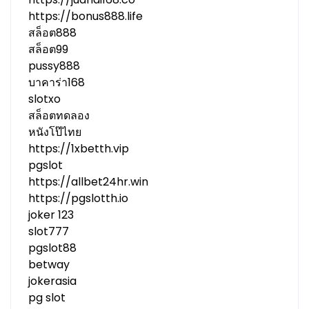
https://bonus888.life
สล็อต888
สล็อต99
pussy888
บาคาร่า168
slotxo
สล็อตทดลอง
หนังโป๊ไทย
https://1xbetth.vip
pgslot
https://allbet24hr.win
https://pgslotth.io
joker 123
slot777
pgslot88
betway
jokerasia
pg slot