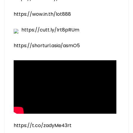
https://wow.in.th/lot888
https://cutt.ly/Irt8pRUm
https://shorturl.asia/asmO5
https://t.co/zadyMe43rt