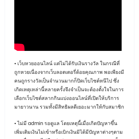
• เว็บหวยออนไลน์ แต่ไม่ได้รับเงินรางวัล ในกรณีที่
ถูกหวยเนื่องจากเว็บลอตเตอรี่ด้อยคุณภาพ พอเพียงมี
คนถูกรางวัลเป็นจำนวนมากก็ปิดเว็บไซต์หนีไป ซึ่ง
เกิดเหตุเหล่านี้หลายครั้งจึงจำเป็นจะต้องตั้งใจในการ
เลือกเว็บไซต์สลากกินแบ่งออนไลน์ที่เปิดให้บริการ
มายาวนาน รวมทั้งมีสิทธิผลดีเยอะมากให้กับสมาชิก
• ไม่มี admin รอดูแล โดยเหตุนี้เมื่อเกิดปัญหาขึ้น
เพิ่มเติมเงินไม่เข้าหรือเบิกเงินมิได้มีปัญหาต่างๆตาม