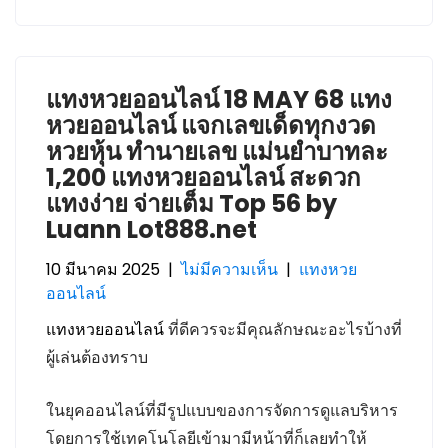
แทงหวยออนไลน์ 18 MAY 68 แทง
หวยออนไลน์ แจกเลขเด็ดทุกงวด
หวยหุ้น ทำนายเลข แม่นยำบาทละ
1,200 แทงหวยออนไลน์ สะดวก
แทงง่าย จ่ายเต็ม Top 56 by
Luann Lot888.net
10 มีนาคม 2025
|
ไม่มีความเห็น
|
แทงหวย
ออนไลน์
แทงหวยออนไลน์
ที่ดีควรจะมีคุณลักษณะอะไรบ้างที่
ผู้เล่นต้องทราบ
ในยุคออนไลน์ที่มีรูปแบบของการจัดการดูแลบริหาร
โดยการใช้เทคโนโลยีเข้ามามีหน้าที่ก็เลยทำให้