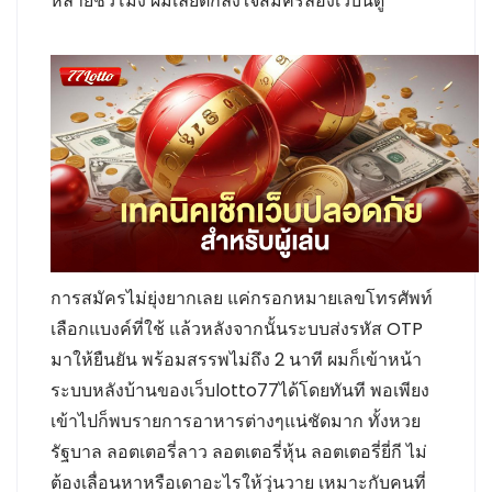
หลายชั่วโมง ผมเลยตกลงใจสมัครลองเว็บนี้ดู
การสมัครไม่ยุ่งยากเลย แค่กรอกหมายเลขโทรศัพท์
เลือกแบงค์ที่ใช้ แล้วหลังจากนั้นระบบส่งรหัส OTP
มาให้ยืนยัน พร้อมสรรพไม่ถึง 2 นาที ผมก็เข้าหน้า
ระบบหลังบ้านของเว็บlotto77ได้โดยทันที พอเพียง
เข้าไปก็พบรายการอาหารต่างๆแน่ชัดมาก ทั้งหวย
รัฐบาล ลอตเตอรี่ลาว ลอตเตอรี่หุ้น ลอตเตอรี่ยี่กี ไม่
ต้องเลื่อนหาหรือเดาอะไรให้วุ่นวาย เหมาะกับคนที่