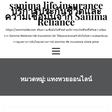
sanima life insurance
Skip
บริการประกันชีวิตและ
to
ความเชื่อมั่นจาก Sanima
content
Reliance
https://sanimalife.com สริมความเชื่อมั่นในชีวิตด้วยบริการประกันชีวิตที่ได้รับความนิยม
จาก Sanima Reliance Life Insurance Ltd. ให้คุณและครอบครัวมั่นใจกับความปลอดภัยและ
การดูแลทางการเงินในทุกสถานการณ์ sanima life insurance share price
หมวดหมู่:
แทงหวยออนไลน์