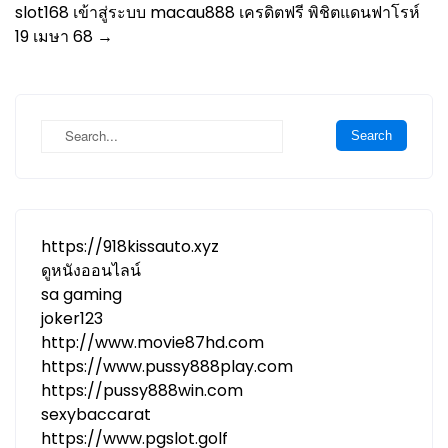
slot168 เข้าสู่ระบบ macau888 เครดิตฟรี พิชิตแดนฟาโรห์
19 เมษา 68
→
https://918kissauto.xyz
ดูหนังออนไลน์
sa gaming
joker123
http://www.movie87hd.com
https://www.pussy888play.com
https://pussy888win.com
sexybaccarat
https://www.pgslot.golf