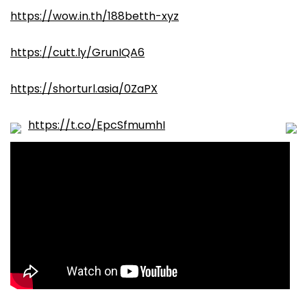
https://wow.in.th/188betth-xyz
https://cutt.ly/GrunIQA6
https://shorturl.asia/0ZaPX
https://t.co/EpcSfmumhI