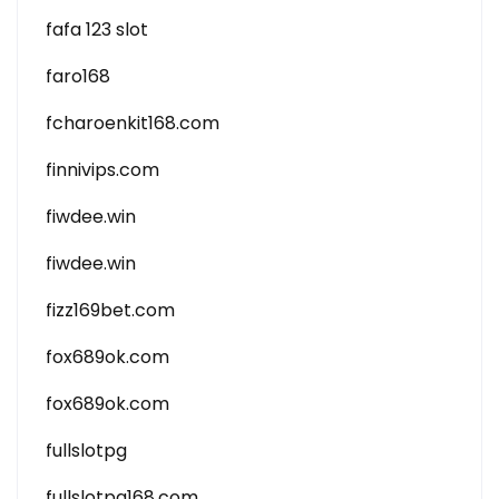
fafa 123 slot
faro168
fcharoenkit168.com
finnivips.com
fiwdee.win
fiwdee.win
fizz169bet.com
fox689ok.com
fox689ok.com
fullslotpg
fullslotpg168.com