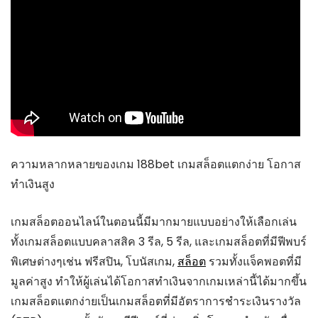
ความหลากหลายของเกม 188bet เกมสล็อตแตกง่าย โอกาส
ทำเงินสูง
เกมสล็อตออนไลน์ในตอนนี้มีมากมายแบบอย่างให้เลือกเล่น
ทั้งเกมสล็อตแบบคลาสสิค 3 รีล, 5 รีล, และเกมสล็อตที่มีฟีพบร์
พิเศษต่างๆเช่น ฟรีสปิน, โบนัสเกม,
สล็อต
รวมทั้งแจ็คพอตที่มี
มูลค่าสูง ทำให้ผู้เล่นได้โอกาสทำเงินจากเกมเหล่านี้ได้มากขึ้น
เกมสล็อตแตกง่ายเป็นเกมสล็อตที่มีอัตราการชำระเงินรางวัล