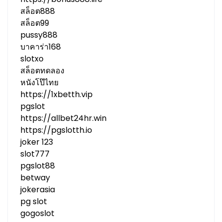
สล็อต888
สล็อต99
pussy888
บาคาร่า168
slotxo
สล็อตทดลอง
หนังโป๊ไทย
https://1xbetth.vip
pgslot
https://allbet24hr.win
https://pgslotth.io
joker 123
slot777
pgslot88
betway
jokerasia
pg slot
gogoslot