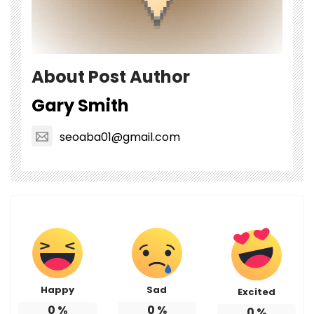
About Post Author
Gary Smith
seoaba01@gmail.com
Happy
Sad
Excited
0
%
0
%
0
%