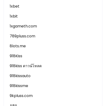
1xbet
1xbit
1xgameth.com
789pluss.com
8lots.me
918Kiss
918kiss ดาวน์โหลด
918kissauto
918kissme
9kpluss.com
ABA