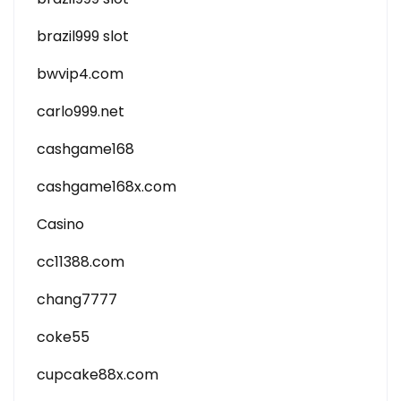
brazil999 slot
bwvip4.com
carlo999.net
cashgame168
cashgame168x.com
Casino
cc11388.com
chang7777
coke55
cupcake88x.com