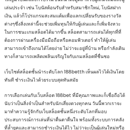
เล่นประจำ เช่น โบนัสต้อนรับสำหรับสมาชิกใหม่, โบนัสฝาก
เงิน, แล้วก็โปรแกรมสะสมแต้มเพื่อแลกเปลี่ยนรับของรางวัล
ต่างๆซึ่งสิ่งเหล่านี้จะช่วยเพิ่มทุนให้กับผู้เล่นและก็เพิ่มจังหวะ
ในการชนะเกมสล็อตได้มากขึ้น สล็อตสามารถเล่นได้ทุกที่ที่
ต้องการผ่านเครื่องมือมือถือหรือคอมพิวเตอร์ ทำให้ผู้เล่น
สามารถเข้าถึงเกมได้โดยง่าย ไม่ว่าจะอยู่ที่บ้าน หรือกำลังเดิน
ทางก็สามารถเพลิดเพลินเจริญใจกับเกมสล็อตที่ชื่นชอ
เว็บไซต์สล็อตชั้นนำระดับโลก 188betth เห็นผลไวได้เงินโดย
ทันที ชำระเงินไวด้วยระบบสุดทันสมัย
การเลือกเล่นกับเว็บสล็อต 188bet ที่มีคุณภาพและก็เชื่อถือได้
นับว่าเป็นสิ่งจำเป็นสำหรับนักเสี่ยงดวงทุกคน วันนี้พวกเราจะ
มาทำความรู้จักกับเว็บสล็อตชั้นหนึ่งระดับโลกที่มอบ
ประสบการณ์การเล่นที่น่าตื่นตาตื่นใจ พร้อมทั้งระบบการคลัง
ที่ล้ำยุคและสามารถชำระเงินได้ไว ไม่ว่าจะเป็นผู้เล่นใหม่หรือ