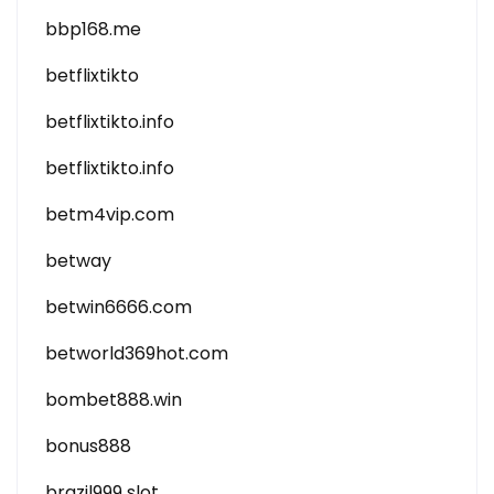
bbp168.me
betflixtikto
betflixtikto.info
betflixtikto.info
betm4vip.com
betway
betwin6666.com
betworld369hot.com
bombet888.win
bonus888
brazil999 slot