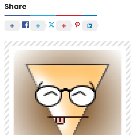
Share