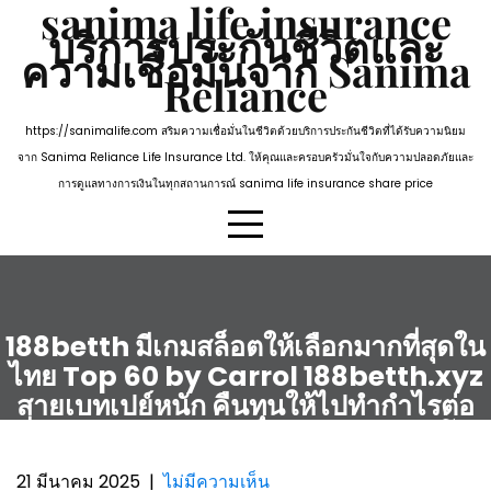
sanima life insurance
Skip
บริการประกันชีวิตและ
to
ความเชื่อมั่นจาก Sanima
content
Reliance
https://sanimalife.com สริมความเชื่อมั่นในชีวิตด้วยบริการประกันชีวิตที่ได้รับความนิยม
จาก Sanima Reliance Life Insurance Ltd. ให้คุณและครอบครัวมั่นใจกับความปลอดภัยและ
การดูแลทางการเงินในทุกสถานการณ์ sanima life insurance share price
188betth มีเกมสล็อตให้เลือกมากที่สุดใน
ไทย Top 60 by Carrol 188betth.xyz
สายเบทเปย์หนัก คืนทุนให้ไปทำกำไรต่อ
ปั่นแตก แจกทุนฟรีสล็อต ยิงปลา คาสิโน
กีฬา สล็อต ลุ้นไอโฟน16 21 APR 68
21 มีนาคม 2025
|
ไม่มีความเห็น