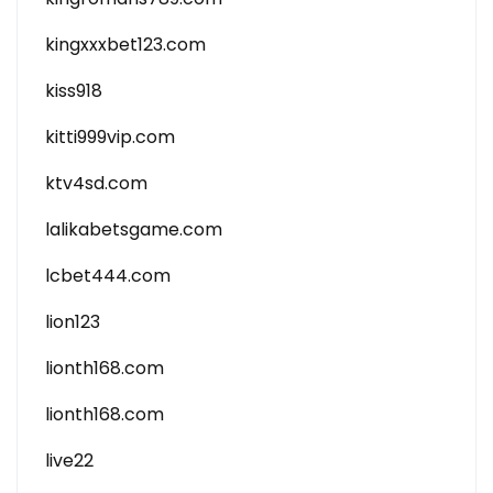
kingxxxbet123.com
kiss918
kitti999vip.com
ktv4sd.com
lalikabetsgame.com
lcbet444.com
lion123
lionth168.com
lionth168.com
live22