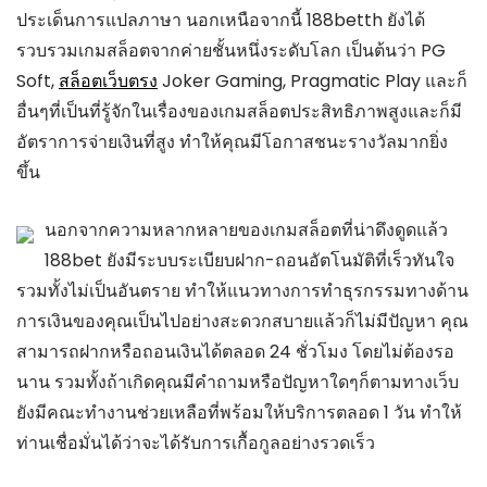
ประเด็นการแปลภาษา นอกเหนือจากนี้ 188betth ยังได้
รวบรวมเกมสล็อตจากค่ายชั้นหนึ่งระดับโลก เป็นต้นว่า PG
Soft,
สล็อตเว็บตรง
Joker Gaming, Pragmatic Play และก็
อื่นๆที่เป็นที่รู้จักในเรื่องของเกมสล็อตประสิทธิภาพสูงและก็มี
อัตราการจ่ายเงินที่สูง ทำให้คุณมีโอกาสชนะรางวัลมากยิ่ง
ขึ้น
นอกจากความหลากหลายของเกมสล็อตที่น่าดึงดูดแล้ว
188bet ยังมีระบบระเบียบฝาก-ถอนอัตโนมัติที่เร็วทันใจ
รวมทั้งไม่เป็นอันตราย ทำให้แนวทางการทำธุรกรรมทางด้าน
การเงินของคุณเป็นไปอย่างสะดวกสบายแล้วก็ไม่มีปัญหา คุณ
สามารถฝากหรือถอนเงินได้ตลอด 24 ชั่วโมง โดยไม่ต้องรอ
นาน รวมทั้งถ้าเกิดคุณมีคำถามหรือปัญหาใดๆก็ตามทางเว็บ
ยังมีคณะทำงานช่วยเหลือที่พร้อมให้บริการตลอด 1 วัน ทำให้
ท่านเชื่อมั่นได้ว่าจะได้รับการเกื้อกูลอย่างรวดเร็ว