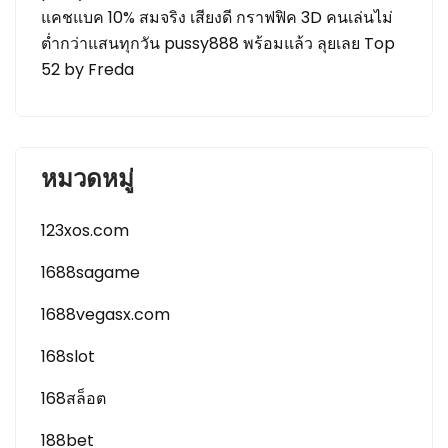
แคชแบค 10% สมจริง เสียงดี กราฟฟิค 3D คนเล่นไม่
ต่ำกว่าแสนทุกวัน pussy888 พร้อมแล้ว ลุยเลย Top
52 by Freda
หมวดหมู่
123xos.com
1688sagame
1688vegasx.com
168slot
168สล็อต
188bet