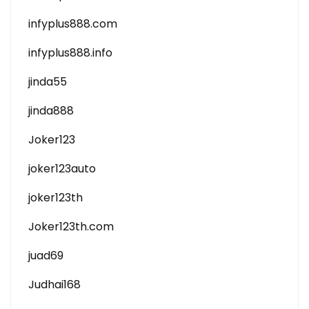
infyplus888.com
infyplus888.info
jinda55
jinda888
Joker123
joker123auto
joker123th
Joker123th.com
juad69
Judhai168