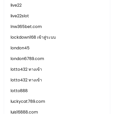
live22
live22slot
lnw365bet.com
lockdown168 เข้าสู่ระบบ
london45
london6789.com
lotto432 ทางเข้า
lotto432 ทางเข้า
lotto888
luckycat789.com
luis16888.com