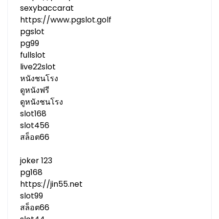
sexybaccarat
https://www.pgslot.golf
pgslot
pg99
fullslot
live22slot
หนังชนโรง
ดูหนังฟรี
ดูหนังชนโรง
slot168
slot456
สล็อต66
joker 123
pg168
https://jin55.net
slot99
สล็อต66