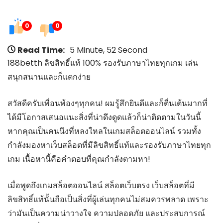
0
0
Read Time:
5 Minute, 52 Second
188betth ลิขสิทธิ์แท้ 100% รองรับภาษาไทยทุกเกม เล่น
สนุกสนานและก็แตกง่าย
สวัสดีครับเพื่อนพ้องๆทุกคน! ผมรู้สึกยินดีและก็ตื่นเต้นมากที่
ได้มีโอกาสเสนอแนะสิ่งที่น่าดึงดูดแล้วก็น่าติดตามในวันนี้
หากคุณเป็นคนนึงที่หลงใหลในเกมสล็อตออนไลน์ รวมทั้ง
กำลังมองหาเว็บสล็อตที่มีลิขสิทธิ์แท้และรองรับภาษาไทยทุก
เกม เนื้อหานี้คือคำตอบที่คุณกำลังตามหา!
เมื่อพูดถึงเกมสล็อตออนไลน์ สล็อตเว็บตรง เว็บสล็อตที่มี
ลิขสิทธิ์แท้นั้นถือเป็นสิ่งที่ผู้เล่นทุกคนไม่สมควรพลาด เพราะ
ว่ามันเป็นความน่าวางใจ ความปลอดภัย และประสบการณ์