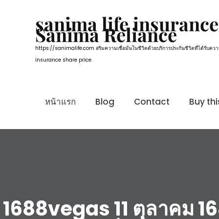
Skip
to
sanima life insurance
Sanima Reliance
content
https://sanimalife.com สริมความเชื่อมั่นในชีวิตด้วยบริการประกันชีวิตที่ได้ร
insurance share price
หน้าแรก
Blog
Contact
Buy th
1688vegas 11 ตุลาคม 1688