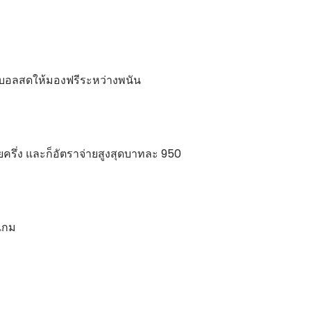
บอลสดให้มองฟรีระหว่างพนัน
ยครึ่ง และก็อัตราจ่ายสูงสุดบาทละ 950
กเกม