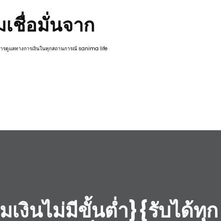
ชื่อมั่นจาก
ะการดูแลทางการเงินในทุกสถานการณ์ sanima life
ินไม่มีขั้นต่ำ}{รับได้ทุก