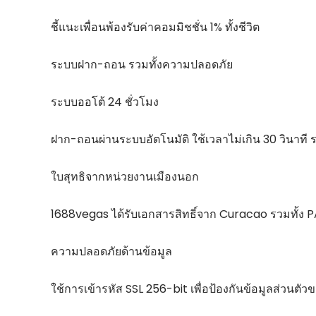
ชี้แนะเพื่อนพ้องรับค่าคอมมิชชั่น 1% ทั้งชีวิต
ระบบฝาก-ถอน รวมทั้งความปลอดภัย
ระบบออโต้ 24 ชั่วโมง
ฝาก-ถอนผ่านระบบอัตโนมัติ ใช้เวลาไม่เกิน 30 วินาที ร
ใบสุทธิจากหน่วยงานเมืองนอก
1688vegas ได้รับเอกสารสิทธิ์จาก Curacao รวมทั้ง 
ความปลอดภัยด้านข้อมูล
ใช้การเข้ารหัส SSL 256-bit เพื่อป้องกันข้อมูลส่วนตั