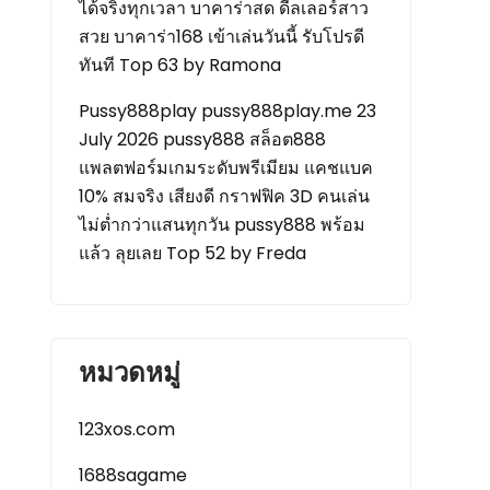
ได้จริงทุกเวลา บาคาร่าสด ดีลเลอร์สาว
สวย บาคาร่า168 เข้าเล่นวันนี้ รับโปรดี
ทันที Top 63 by Ramona
Pussy888play pussy888play.me 23
July 2026 pussy888 สล็อต888
แพลตฟอร์มเกมระดับพรีเมียม แคชแบค
10% สมจริง เสียงดี กราฟฟิค 3D คนเล่น
ไม่ต่ำกว่าแสนทุกวัน pussy888 พร้อม
แล้ว ลุยเลย Top 52 by Freda
หมวดหมู่
123xos.com
1688sagame