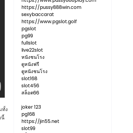
https://www.pussy888play.com
https://pussy888win.com
sexybaccarat
https://www.pgslot.golf
pgslot
pg99
fullslot
live22slot
หนังชนโรง
ดูหนังฟรี
ดูหนังชนโรง
slot168
slot456
สล็อต66
joker 123
ทั้ง
pg168
นี้
https://jin55.net
slot99