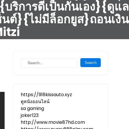
บริการดีเป็นกันเอง}{ดูแล
ต์}{ไม่มีล็อกยูส}ถอนเงิน
itzi
https://918kissauto.xyz
ดูหนังออนไลน์
sa gaming
joker123
http://www.movie87hd.com