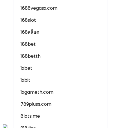
1688vegasx.com
168slot
168สล็อต
188bet
188betth
1xbet
1xbit
1xgameth.com
789pluss.com
8lots.me