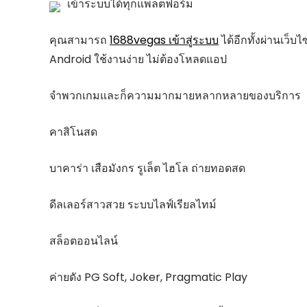
เข้าระบบได้ทุกแพลตฟอร์ม
คุณสามารถ
1688vegas เข้าสู่ระบบ
ได้อีกทั้งผ่านเว็บ
Android ใช้งานง่าย ไม่ต้องโหลดแอป
จำพวกเกมและก็ความมากมายหลากหลายของบริการ
คาสิโนสด
บาคาร่า เสือมังกร รูเล็ต ไฮโล ถ่ายทอดสด
ดีลเลอร์สาวสวย ระบบไลฟ์เรียลไทม์
สล็อตออนไลน์
ค่ายดัง PG Soft, Joker, Pragmatic Play