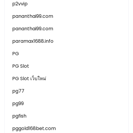
p2vvip
pananthai99.com
pananthai99.com
paramax1688.info
PG
PG Slot
PG Slot เว็บใหม่
pg77
pg99
pgfish
pggold168bet.com