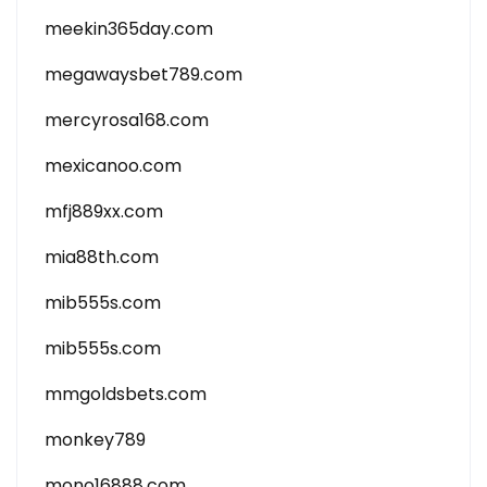
meekin365day.com
megawaysbet789.com
mercyrosa168.com
mexicanoo.com
mfj889xx.com
mia88th.com
mib555s.com
mib555s.com
mmgoldsbets.com
monkey789
mono16888.com