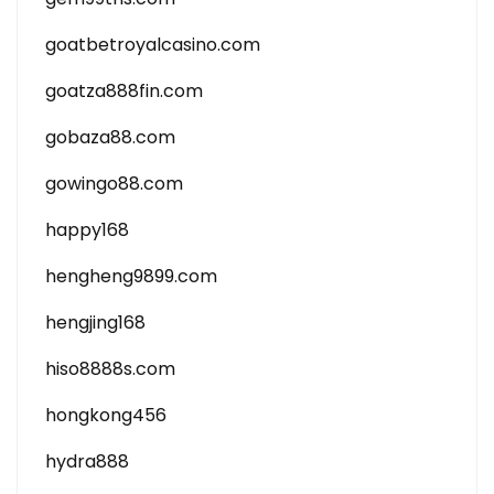
goatbetroyalcasino.com
goatza888fin.com
gobaza88.com
gowingo88.com
happy168
hengheng9899.com
hengjing168
hiso8888s.com
hongkong456
hydra888