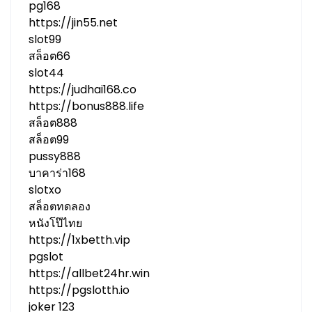
pg168
https://jin55.net
slot99
สล็อต66
slot44
https://judhai168.co
https://bonus888.life
สล็อต888
สล็อต99
pussy888
บาคาร่า168
slotxo
สล็อตทดลอง
หนังโป๊ไทย
https://1xbetth.vip
pgslot
https://allbet24hr.win
https://pgslotth.io
joker 123