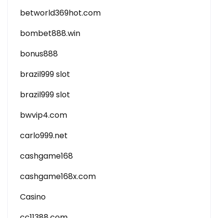
betworld369hot.com
bombet888.win
bonus888
brazil999 slot
brazil999 slot
bwvip4.com
carlo999.net
cashgame168
cashgame168x.com
Casino
cc11388.com