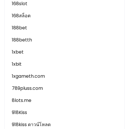
168slot
168สล็อต
188bet
188betth
1xbet
1xbit
1xgameth.com
789pluss.com
8lots.me
918Kiss
918kiss ดาวน์โหลด