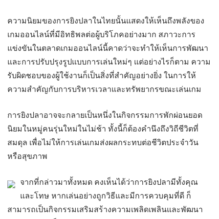
ความนิยมของการยิงปลาในไทยนั้นแสดงให้เห็นถึงพลังของ
เกมออนไลน์ที่มีอิทธิพลต่อผู้บริโภคอย่างมาก สภาวะการ
แข่งขันในตลาดเกมออนไลน์นี้คาดว่าจะทำให้เห็นการพัฒนา
และการปรับปรุงรูปแบบการเล่นใหม่ๆ แต่อย่างไรก็ตาม ความ
รับผิดชอบของผู้ใช้งานก็เป็นสิ่งที่สำคัญอย่างยิ่ง ในการให้
ความสำคัญกับการบริหารเวลาและทรัพยากรขณะเล่นเกม
การยิงปลาอาจจะกลายเป็นหนึ่งในกิจกรรมการพักผ่อนยอด
นิยมในหมู่คนรุ่นใหม่ในไม่ช้า ทั้งนี้ก็ต้องคำนึงถึงวิถีชีวิตที่
สมดุล เพื่อไม่ให้การเล่นเกมส่งผลกระทบต่อชีวิตประจำวัน
หรือสุขภาพ
จากที่กล่าวมาทั้งหมด คงเห็นได้ว่าการยิงปลามีทั้งคุณ
และโทษ หากเล่นอย่างถูกวิธีและมีการควบคุมที่ดี ก็
สามารถเป็นกิจกรรมเสริมสร้างความเพลิดเพลินและพัฒนา