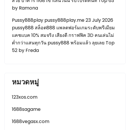
สวย บาคาร่า168 เข้าเล่นวันนี้ รับโปรดีทันที Top 63
by Ramona
Pussy888play pussy888play.me 23 July 2026
pussy888 สล็อต888 แพลตฟอร์มเกมระดับพรีเมียม
แคชแบค 10% สมจริง เสียงดี กราฟฟิค 3D คนเล่นไม่
ต่ำกว่าแสนทุกวัน pussy888 พร้อมแล้ว ลุยเลย Top
52 by Freda
หมวดหมู่
123xos.com
1688sagame
1688vegasx.com