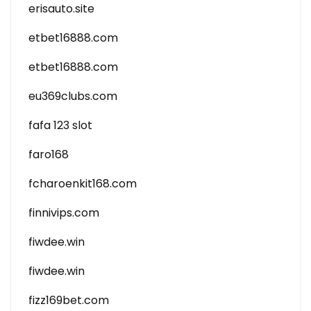
erisauto.site
etbet16888.com
etbet16888.com
eu369clubs.com
fafa 123 slot
faro168
fcharoenkit168.com
finnivips.com
fiwdee.win
fiwdee.win
fizz169bet.com