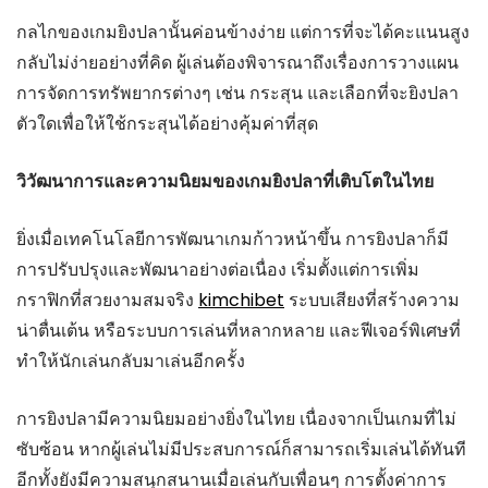
กลไกของเกมยิงปลานั้นค่อนข้างง่าย แต่การที่จะได้คะแนนสูง
กลับไม่ง่ายอย่างที่คิด ผู้เล่นต้องพิจารณาถึงเรื่องการวางแผน
การจัดการทรัพยากรต่างๆ เช่น กระสุน และเลือกที่จะยิงปลา
ตัวใดเพื่อให้ใช้กระสุนได้อย่างคุ้มค่าที่สุด
วิวัฒนาการและความนิยมของเกมยิงปลาที่เติบโตในไทย
ยิ่งเมื่อเทคโนโลยีการพัฒนาเกมก้าวหน้าขึ้น การยิงปลาก็มี
การปรับปรุงและพัฒนาอย่างต่อเนื่อง เริ่มตั้งแต่การเพิ่ม
กราฟิกที่สวยงามสมจริง
kimchibet
ระบบเสียงที่สร้างความ
น่าตื่นเต้น หรือระบบการเล่นที่หลากหลาย และฟีเจอร์พิเศษที่
ทำให้นักเล่นกลับมาเล่นอีกครั้ง
การยิงปลามีความนิยมอย่างยิ่งในไทย เนื่องจากเป็นเกมที่ไม่
ซับซ้อน หากผู้เล่นไม่มีประสบการณ์ก็สามารถเริ่มเล่นได้ทันที
อีกทั้งยังมีความสนุกสนานเมื่อเล่นกับเพื่อนๆ การตั้งค่าการ