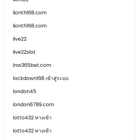
lionth168.com
lionth168.com
live22
live22slot
lnw365bet.com
lockdown168 เข้าสู่ระบบ
london45
london6789.com
lotto432 ทางเข้า
lotto432 ทางเข้า