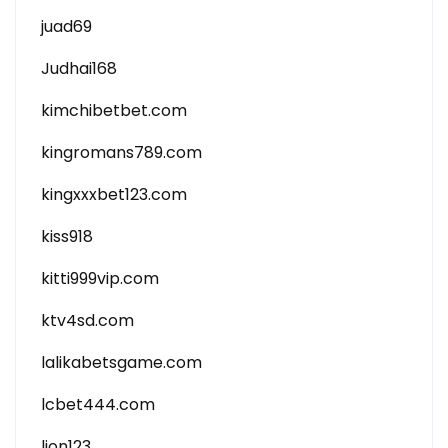
juad69
Judhai168
kimchibetbet.com
kingromans789.com
kingxxxbet123.com
kiss918
kitti999vip.com
ktv4sd.com
lalikabetsgame.com
lcbet444.com
lion123