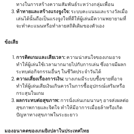
ทางในการสร้างความสัมพันธ์ระหว่างกลุ่มเพื่อน
ท้าทายและสร้างแรงจูงใจ:
ระบบคะแนนและรางวัลเมื่อ
เล่นได้นั้นถือเป็นแรงจูงใจที่ดีให้ผู้เล่นมีความพยายามที่
จะทำคะแนนหรือทำลายสถิติเดิมของตัวเอง
ข้อเสีย
การติดเกมและเสียเวลา:
ความน่าสนใจของเกมอาจ
ทำให้ผู้เล่นใช้เวลามากมายไปกับการเล่น ซึ่งอาจมีผลก
ระทบต่อกิจกรรมอื่นๆ ในชีวิตประจำวันได้
ความเสี่ยงเรื่องการเงิน:
บางเกมมีระบบซื้อขายที่อาจ
ทำให้ผู้เล่นเสียเงินเกินควรในการซื้ออุปกรณ์เสริมหรือ
กระสุนในเกม
ผลกระทบต่อสุขภาพ:
การนั่งเล่นเกมนานๆ อาจส่งผลต่อ
สุขภาพกายและจิตใจ ทำให้มีอาการเมื่อยล้าหรือเกิด
ปัญหาทางสุขภาพในระยะยาว
มองอนาคตของเกมยิงปลาในประเทศไทย