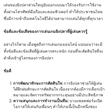
เล่นของยิงปลาส่วนใหญ่ยังออกแบบมาให้รองรับการใช้งาน
ทั้งผ่านโทรศัพท์มือถือและคอมพิวเตอร์ ทำให้ประชาชนไทย
ซึ่งมีการเข้าถึงเทคโนโลยีได้ง่ายสามารถเล่นได้ทุกที่ทุกเวลา
ข้อดีและข้อเสียของการเล่นเกมยิงปลาที่ผู้เล่นควรรู้
อย่างไรก็ตาม เมื่อพูดถึงการเล่นเกมออนไลน์ แน่นอนว่าจะมี
ทั้งข้อดีและข้อเสียที่ผู้เล่นควรตระหนัก ก่อนที่จะตัดสินใจที่จะ
ดำดิ่งเข้าสู่โลกของการยิงปลา
ข้อดี
การพัฒนาทักษะการตัดสินใจ:
การยิงปลาช่วยให้ผู้เล่น
ได้ฝึกฝนทักษะการตัดสินใจ เนื่องจากต้องมีการเลือกเป้า
หมายและจัดการทรัพยากรกระสุนอย่างมีประสิทธิภาพ
ความสนุกและการทำงานเป็นทีม:
บางแพลตฟอร์มเปิด
โอกาสให้เล่นกับเพื่อนๆ ทำให้เกมนี้เป็นอีกหนึ่งช่อง