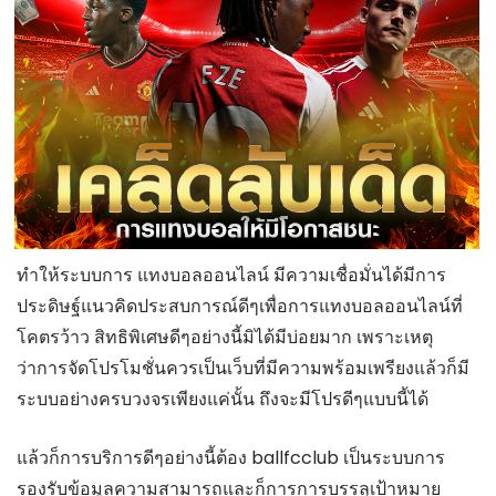
ทำให้ระบบการ แทงบอลออนไลน์ มีความเชื่อมั่นได้มีการ
ประดิษฐ์แนวคิดประสบการณ์ดีๆเพื่อการแทงบอลออนไลน์ที่
โคตรว้าว สิทธิพิเศษดีๆอย่างนี้มิได้มีบ่อยมาก เพราะเหตุ
ว่าการจัดโปรโมชั่นควรเป็นเว็บที่มีความพร้อมเพรียงแล้วก็มี
ระบบอย่างครบวงจรเพียงแค่นั้น ถึงจะมีโปรดีๆแบบนี้ได้
แล้วก็การบริการดีๆอย่างนี้ต้อง ballfcclub เป็นระบบการ
รองรับข้อมูลความสามารถและก็การการบรรลุเป้าหมาย