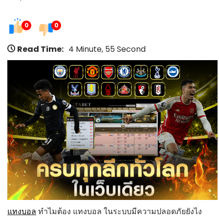
0
0
Read Time:
4 Minute, 55 Second
แทงบอล
ทำไมต้อง แทงบอล ในระบบมีความปลอดภัยยังไง