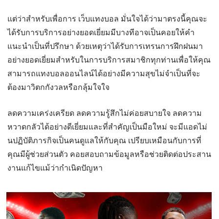
แต่ว่าสำหรับเพื่อการ เว็บแทงบอล มั่นใจได้ว่ามาตรงนี้คุณจะ
ได้รับการบริการอย่างยอดเยี่ยมมีบางทีอาจเป็นคอยให้คำ
แนะนำเป็นที่ปรึกษา ด้วยเหตุว่าได้รับการเทรนการฝึกฝนมา
อย่างยอดเยี่ยมสำหรับในการบริการสมาชิกทุกท่านเพื่อให้คุณ
สามารถแทงบอลออนไลน์ได้อย่างมีความสุขไม่จำเป็นที่จะ
ต้องมาวิตกกังวลหรือกลุ้มใจใจ
ลดความเคร่งเครียด ลดความรู้สึกไม่ค่อยสบายใจ ลดความ
หวาดกลัวได้อย่างดีเยี่ยมและที่สำคัญเป็นมือใหม่ จะมีแอดไม่
นปฏิบัติภารกิจเป็นคนดูแลให้กับคุณ เปรียบเหมือนกับการที่
คุณมีผู้ช่วยส่วนตัว คอยสอบถามข้อมูลหรือช่วยติดต่อประสาน
งานแก้ไขแม้ว่ากำเนิดปัญหา