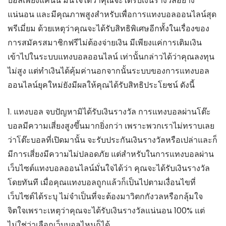
บอลเพียงแค่นั้น มั่นใจได้ว่าคุณจะได้รับเงินรางวัลอย่าง
แน่นอน และมีคุณภาพสูงสำหรับเพื่อการแทงบอลออนไลน์สุด
พรีเมี่ยม ด้วยเหตุว่าคุณจะได้รับสิทธิพิเศษอีกทั้งในเรื่องของ
การสมัครสมาชิกฟรีไม่ต้องจ่ายเงิน มีเพียงแค่การเติมเงิน
เข้าไปในระบบแทงบอลออนไลน์ เท่านั้นกล่าวได้ว่าคุณลงทุน
ไม่สูง แต่ทำเงินได้คุ้มค่านอกจากนั้นระบบของการแทงบอล
ออนไลน์ยุคใหม่ยังมีผลให้คุณได้รับสิทธิประโยชน์ ดังนี้
1. แทงบอล จบปัญหามิได้รับเงินรางวัล การแทงบอลผ่านโต๊ะ
บอลมีความเสี่ยงสูงขึ้นมากยิ่งกว่า เพราะพวกเราไม่ทราบเลย
ว่าโต๊ะบอลที่เปิดมานั้น จะรับประกันเงินรางวัลหรือเปล่าและก็
มีการเสี่ยงมีความไม่ปลอดภัย แต่สำหรับในการแทงบอลผ่าน
เว็บไซต์แทงบอลออนไลน์มั่นใจได้ว่า คุณจะได้รับเงินรางวัล
โดยทันที เมื่อคุณแทงบอลถูกแล้วก็เป็นไปตามเงื่อนไขที่
เว็บไซต์ได้ระบุ ไม่จำเป็นที่จะต้องมาวิตกกังวลหรือกลุ้มใจ
จิตใจเพราะเหตุว่าคุณจะได้รับเงินรางวัลแน่นอน 100% แต่
ไม่ใช่ว่าเลือกเว็บบอลไหนก็ได้