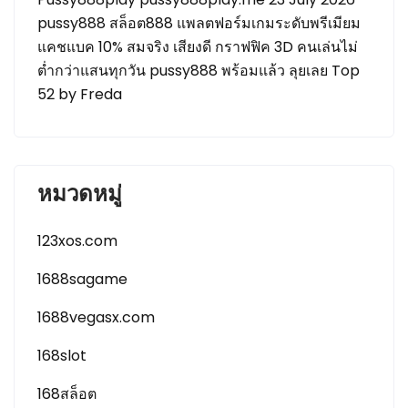
pussy888 สล็อต888 แพลตฟอร์มเกมระดับพรีเมียม
แคชแบค 10% สมจริง เสียงดี กราฟฟิค 3D คนเล่นไม่
ต่ำกว่าแสนทุกวัน pussy888 พร้อมแล้ว ลุยเลย Top
52 by Freda
หมวดหมู่
123xos.com
1688sagame
1688vegasx.com
168slot
168สล็อต