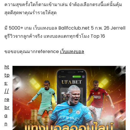
ความสุขครั้งใดก็ตามเข้ามาเล่น จำต้องเลือกตรงนี้แค่นั้นคุ้ม
สุดดีสุดพาคุณร่ำรวยให้สุด
มี 5000+ เกม เว็บแทงบอล Ballfcclub.net 5 ก.พ. 26 Jerrell
ดูรีวิวจากลูกค้าจริง แทงบอลแตกทุกชั่วโมง Top 16
ขอขอบคุณมากreference
เว็บแทงบอล
ht
tp
s:
//
re
br
a
n