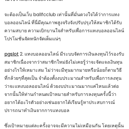
จะต้องเป็นเว็บ ballfcclub เท่านั้นที่มั่นดวงใจได้ว่าการแทง
บอลออนไลน์ ที่นี่มีคุณภาพสูงจริงจังปรับปรุงให้สมาชิกได้รับ
ความสบาย ความเบิกบานใจสำหรับเพื่อการแทงบอลออนไลน์
โปรโมชั่นจัดหนักจัดเต็มแน่ๆ
pgslot
2. แทงบอลออนไลน์ มีระบบจัดการเงินลงทุนไว้รองรับ
สมาชิกเนื่องจากว่าสมาชิกใหม่ยังไม่เคยรู้ว่าจะจัดแจงเงินทุน
อย่างไรให้เหมาะสม ไม่ว่าจะมีทุนมากมายหรือน้อยก็ตามวิธี
ที่กล้วยๆที่สุดเป็น จำต้องตั้งงบประมาณสำหรับเพื่อการลงทุน
ว่าจะแทงบอลออนไลน์ ด้วยงบประมาณมากแค่ไหนแล้วต่อ
จากนั้นให้ท่านกำหนดเป้าหมายสำหรับการลงทุนครั้งนี้ว่า
อยากได้อะไรตัวอย่างเช่นอยากได้เรียนรู้หาประสบการณ์
ปรารถนาทำเงินจากการแทงบอล
ซึ่งเป้าหมายแต่ละครั้งอาจจะมีความไม่เหมือนกัน โดยเหตุนั้น