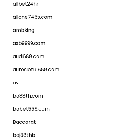
allbet24hr
allone745s.com
ambking
asb9999.com
audi688.com
autoslot16888.com
av
ba88th.com
babet555.com
Baccarat
baj88thb