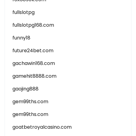
fullslotpg
fullslotpg168.com
funny18
future24bet.com
gachawin168.com
gamehit8888.com
gaojing888
gem99ths.com
gem99ths.com
goatbetroyalcasino.com