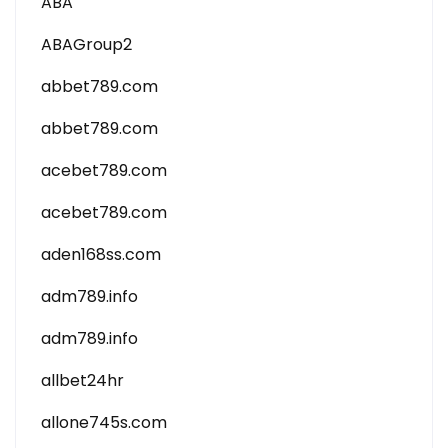
ABA
ABAGroup2
abbet789.com
abbet789.com
acebet789.com
acebet789.com
aden168ss.com
adm789.info
adm789.info
allbet24hr
allone745s.com