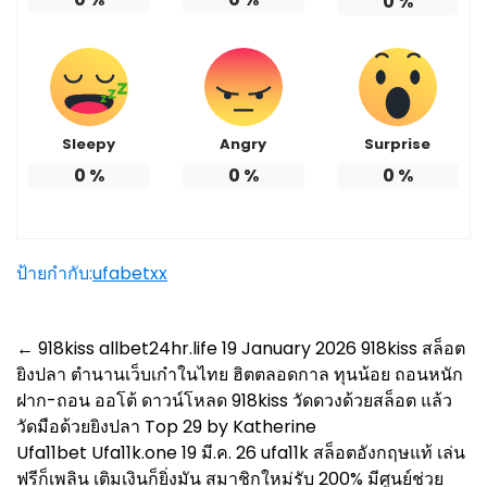
0
%
Sleepy
Angry
Surprise
0
%
0
%
0
%
ป้ายกำกับ:
ufabetxx
Post
←
918kiss allbet24hr.life 19 January 2026 918kiss สล็อต
ยิงปลา ตำนานเว็บเก๋าในไทย ฮิตตลอดกาล ทุนน้อย ถอนหนัก
navigation
ฝาก-ถอน ออโต้ ดาวน์โหลด 918kiss วัดดวงด้วยสล็อต แล้ว
วัดมือด้วยยิงปลา Top 29 by Katherine
Ufa11bet Ufa11k.one 19 มี.ค. 26 ufa11k สล็อตอังกฤษแท้ เล่น
ฟรีก็เพลิน เติมเงินก็ยิ่งมัน สมาชิกใหม่รับ 200% มีศูนย์ช่วย