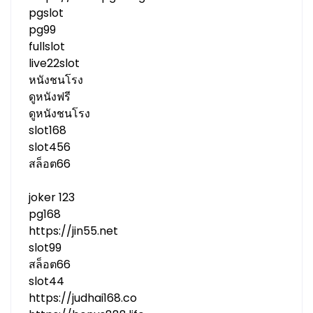
pgslot
pg99
fullslot
live22slot
หนังชนโรง
ดูหนังฟรี
ดูหนังชนโรง
slot168
slot456
สล็อต66
joker 123
pg168
https://jin55.net
slot99
สล็อต66
slot44
https://judhai168.co