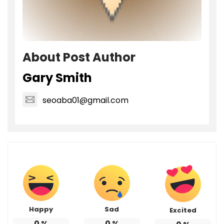
About Post Author
Gary Smith
seoaba01@gmail.com
Happy
Sad
Excited
0
%
0
%