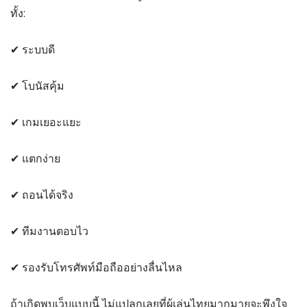
ทั้ง:
✔ ระบบดี
✔ โบนัสคุ้ม
✔ เกมเยอะแยะ
✔ แตกง่าย
✔ ถอนได้จริง
✔ ทีมงานตอบไว
✔ รองรับโทรศัพท์มือถืออย่างลื่นไหล
ถ้าเกิดพบเว็บแบบนี้ ไม่แปลกเลยที่ผู้เล่นไทยมากมายจะพึงใจ