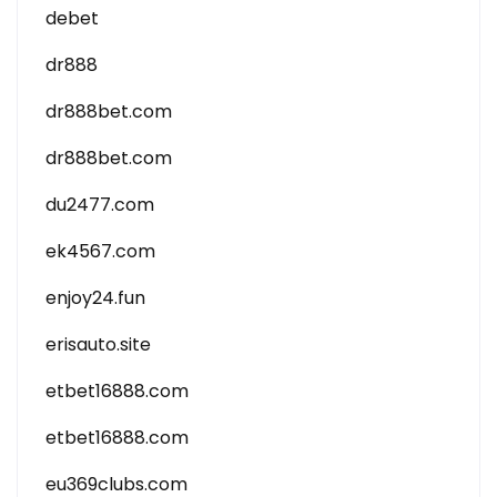
debet
dr888
dr888bet.com
dr888bet.com
du2477.com
ek4567.com
enjoy24.fun
erisauto.site
etbet16888.com
etbet16888.com
eu369clubs.com