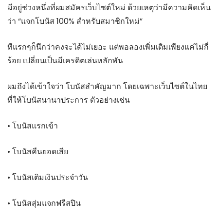
มีอยู่ช่วงหนึ่งที่ผมสมัครเว็บไซต์ใหม่ ด้วยเหตุว่ามีความคิดเห็น
ว่า “แจกโบนัส 100% สำหรับสมาชิกใหม่”
ทีแรกๆก็นึกว่าคงจะได้ไม่เยอะ แต่พอลองเพิ่มเติมเพียงแค่ไม่กี่
ร้อย เปลี่ยนเป็นมีเครดิตเล่นหลักพัน
ผมถึงได้เข้าใจว่า โบนัสสำคัญมาก โดยเฉพาะเว็บไซต์ในไทย
ที่ให้โบนัสนานาประการ ตัวอย่างเช่น
• โบนัสแรกเข้า
• โบนัสคืนยอดเสีย
• โบนัสเติมเงินประจำวัน
• โบนัสสุ่มแจกฟรีสปิน