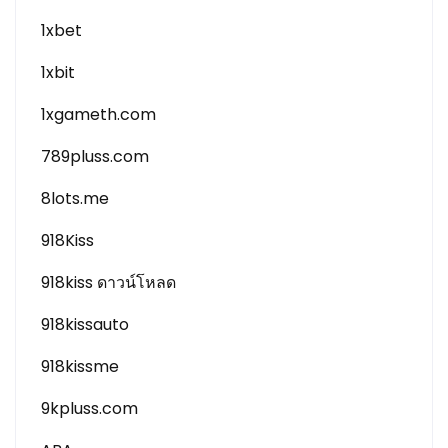
1xbet
1xbit
1xgameth.com
789pluss.com
8lots.me
918Kiss
918kiss ดาวน์โหลด
918kissauto
918kissme
9kpluss.com