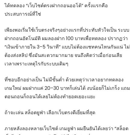
ได้ทดลอง “เว็บไซต์ตรงฝากถอนออโต้” ครั้งแรกคือ
ประสบการณ์ที่ใช่
เพียงพอเริ่มใช้เว็บตรงจริงๆอย่างแรกที่ประทับหัวใจเป็น ระบบ
ฝากถอนอัตโนมัติ ผมลองฝาก 100 บาทเพื่อทดลอง ปรากฏว่า
“เงินเข้าภายใน 3–5 วินาที” แบบไม่ต้องแชทคนไหนกันแน่ ไม่
ต้องส่งสลิป ซึ่งมันสะดวกมากมาย จนถึงคิดว่าเมื่อก่อนเสีย
เวลาเพราะเหตุไรกับระบบเดิมๆ
ที่ชอบอีกอย่างเป็น ไม่มีขั้นต่ำ ด้วยเหตุว่าเวลาอยากทดลอง
เกมใหม่ ผมฝากแค่ 20–30 บาทก็เล่นได้ งบน้อยก็ไม่เกร็ง แถม
ตอนถอนก็ถอนได้เลยไม่ต้องทำยอดเยอะแยะ
ถ้าจะเล่น สล็อตยูฟ่า เลือกเว็บตรงดีเยี่ยมที่สุด
ภายหลังลองหลายเว็บไซต์ เกมยูฟ่า ผมยืนยันได้เลยว่า “สล็อต