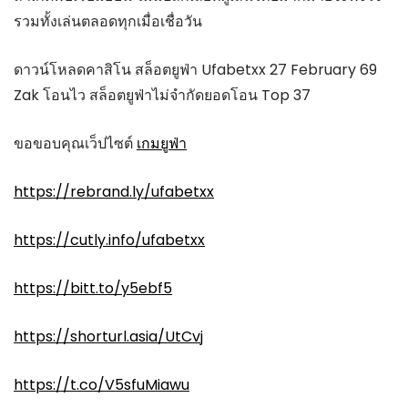
รวมทั้งเล่นตลอดทุกเมื่อเชื่อวัน
ดาวน์โหลดคาสิโน สล็อตยูฟ่า Ufabetxx 27 February 69
Zak โอนไว สล็อตยูฟ่าไม่จำกัดยอดโอน Top 37
ขอขอบคุณเว็ปไซต์
เกมยูฟ่า
https://rebrand.ly/ufabetxx
https://cutly.info/ufabetxx
https://bitt.to/y5ebf5
https://shorturl.asia/UtCvj
https://t.co/V5sfuMiawu