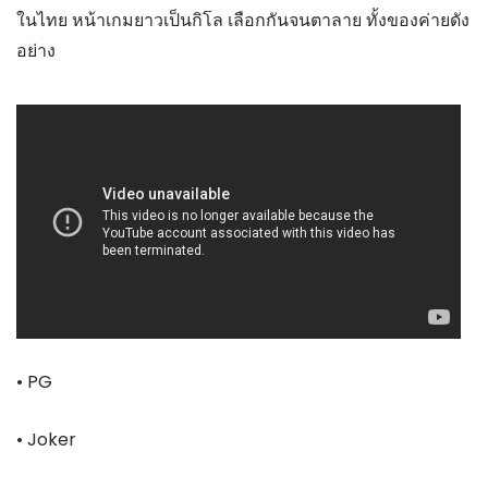
ในไทย หน้าเกมยาวเป็นกิโล เลือกกันจนตาลาย ทั้งของค่ายดัง
อย่าง
• PG
• Joker