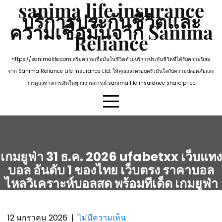
sanima life insurance
Skip
บริการประกันชีวิตและ
to
ความเชื่อมั่นจาก Sanima
content
Reliance
https://sanimalife.com สริมความเชื่อมั่นในชีวิตด้วยบริการประกันชีวิตที่ได้รับความนิยม
จาก Sanima Reliance Life Insurance Ltd. ให้คุณและครอบครัวมั่นใจกับความปลอดภัยและ
การดูแลทางการเงินในทุกสถานการณ์ sanima life insurance share price
เกมยูฟ่า 31 ธ.ค. 2026 ufabetxx เว็บแทง
บอล อันดับ 1 ของไทย เว็บตรง ราคาบอล
ไหลวิเคราะห์บอลสด พร้อมทีเด็ด เกมยูฟ่า
วันเกิดรับเลย 1,000 Top 3 by Zak
Ufabetxx
12 มกราคม 2026
|
ไม่มีความเห็น