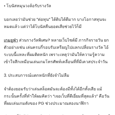
• โบนัสหมุนวงล้อรับรางวัล
บอกเลยว่ามันช่วย “ต่อทุน” ได้ดิบได้ดีมาก บางโอกาสทุนจะ
หมดแล้ว แต่ว่าได้โบนัสคืนยอดเสียช่วยไว้ก็มี
เกมยูฟ่า
ส่วนรางวัลพิเศษ? หลายเว็บไซต์มี ภารกิจรายวัน ยก
ตัวอย่างเช่น เล่นครบกี่รอบรับเหรียญไปแลกเปลี่ยนรางวัล ไอ้
ระบบนี้แหละที่ผมติดหนัก เพราะเหตุว่ามันให้ความรู้ความ
เข้าใจสึกเหมือนเล่นเกมโทรศัพท์เคลื่อนที่ที่มีเควสประจำวัน
3. ประสบการณ์แตกหนักที่ยังจำไม่ลืม
จำต้องยอมรับว่าเล่นสล็อตมันจะต้องมีทั้งได้อีกทั้งเสีย แม้
กระนั้นครั้งที่ทำให้ผมคิดว่า “เจอเว็บที่ดีเยี่ยมที่สุดแล้ว” คือวัน
ที่ผมเล่นเกมดังของ PG ช่วงประมาณสองนาฬิกา